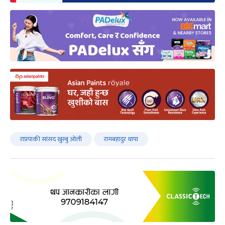
राप्रपाकी सांसद खुस्बु ओली
रामबहादुर थापा