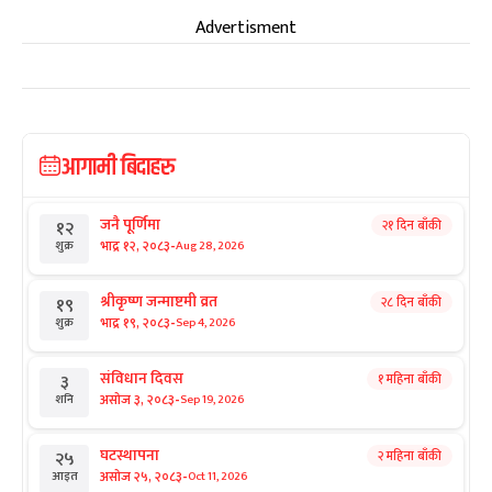
Advertisment
आगामी बिदाहरु
जनै पूर्णिमा
२१ दिन बाँकी
१२
-
भाद्र १२, २०८३
Aug 28, 2026
शुक्र
श्रीकृष्ण जन्माष्टमी व्रत
२८ दिन बाँकी
१९
-
भाद्र १९, २०८३
Sep 4, 2026
शुक्र
संविधान दिवस
१ महिना बाँकी
३
-
असोज ३, २०८३
Sep 19, 2026
शनि
घटस्थापना
२ महिना बाँकी
२५
-
असोज २५, २०८३
Oct 11, 2026
आइत