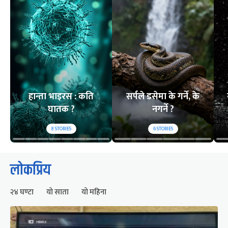
हान्ता भाइरस : कति
सर्पले डसेमा के गर्ने, के
घातक ?
नगर्ने ?
8
STORIES
6
STORIES
लोकप्रिय
२४ घण्टा
यो साता
यो महिना