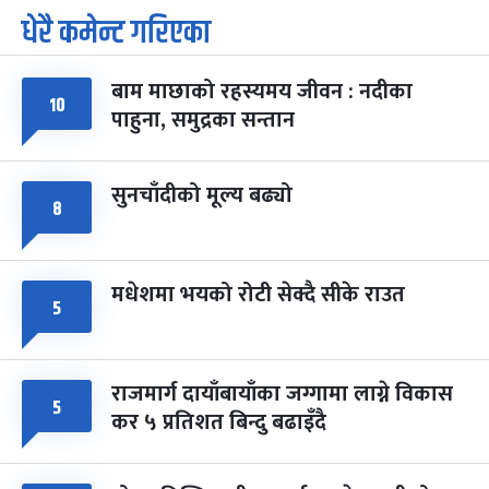
धेरै कमेन्ट गरिएका
पूर्णिमा व्रत
७ महिना बाँकी
७
-
चैत्र ७, २०८३
Mar 21, 2027
आइत
बाम माछाको रहस्यमय जीवन : नदीका
फागुपूर्णिमा
१०
७ महिना बाँकी
८
पाहुना, समुद्रका सन्तान
-
चैत्र ८, २०८३
Mar 22, 2027
सोम
सुनचाँदीको मूल्य बढ्यो
८
मधेशमा भयको रोटी सेक्दै सीके राउत
५
राजमार्ग दायाँबायाँका जग्गामा लाग्ने विकास
५
कर ५ प्रतिशत बिन्दु बढाइँदै