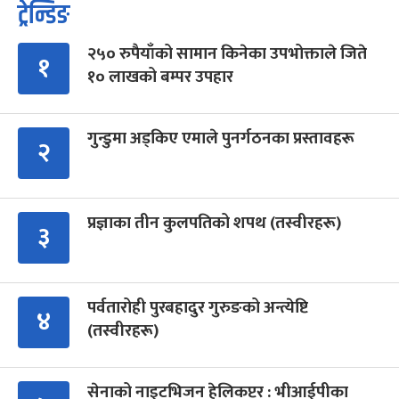
ट्रेन्डिङ
२५० रुपैयाँको सामान किनेका उपभोक्ताले जिते
१
१० लाखको बम्पर उपहार
गुन्डुमा अड्किए एमाले पुनर्गठनका प्रस्तावहरू
२
प्रज्ञाका तीन कुलपतिको शपथ (तस्वीरहरू)
३
पर्वतारोही पुरबहादुर गुरुङको अन्त्येष्टि
४
(तस्वीरहरू)
सेनाको नाइटभिजन हेलिकप्टर : भीआईपीका