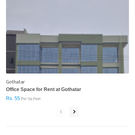
Gothatar
S
Office Space for Rent at Gothatar
H
Rs. 55
R
Per Sq.Feet
‹
›