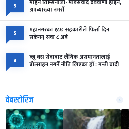
मोहन तिम्सिनाजी- मार्क्सवाद देववाणी होइन,
५
अपव्याख्या नगरौं
महानगरका १८७ सहकारीले फिर्ता दिन
५
सकेनन् सवा ८ अर्ब
ब्लु बस सेवाबाट लैंगिक असमानतालाई
४
प्रोत्साहन नगर्ने नीति लिएका हौं : मन्त्री बादी
वेबस्टोरिज