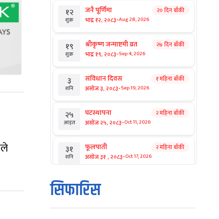
जनै पूर्णिमा
२० दिन बाँकी
१२
-
भाद्र १२, २०८३
Aug 28, 2026
शुक्र
श्रीकृष्ण जन्माष्टमी व्रत
२७ दिन बाँकी
१९
-
भाद्र १९, २०८३
Sep 4, 2026
शुक्र
संविधान दिवस
१ महिना बाँकी
३
-
असोज ३, २०८३
Sep 19, 2026
शनि
घटस्थापना
२ महिना बाँकी
२५
-
असोज २५, २०८३
Oct 11, 2026
आइत
ले
फूलपाती
२ महिना बाँकी
३१
-
असोज ३१ , २०८३
Oct 17, 2026
शनि
कार्तिक सङ्क्रान्ति
२ महिना बाँकी
१
सिफारिस
-
कार्तिक १, २०८३
Oct 18, 2026
आइत
महानवमी
२ महिना बाँकी
३