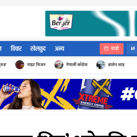
न
विचार
खेलकुद
अन्य
पात्रो
ुरुङ
नाइट भिजन
नेपाली काँग्रेस
बालेन शाह