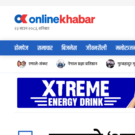
Skip
to
content
२३ साउन २०८३, शनिबार
होमपेज
समाचार
बिजनेस
जीवनशैली
मनोरञ्ज
एमाले-संकट
नेपाल प्रज्ञा प्रतिष्ठान
पुरबहादुर ग