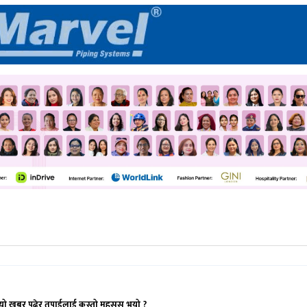
यो खबर पढेर तपाईलाई कस्तो महसुस भयो ?