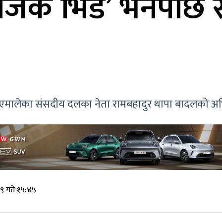
ाजक भिड’ भनेपछि र
एमालेका संसदीय दलका नेता रामबहादुर थापा बादलको अभि
९ गते १५:४५