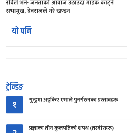
रविले भने- जनताको आवाज उठाउँदा माइक काट्ने
सभामुख, देवराजले गरे खण्डन
यो पनि
ट्रेन्डिङ
गुन्डुमा अड्किए एमाले पुनर्गठनका प्रस्तावहरू
१
प्रज्ञाका तीन कुलपतिको शपथ (तस्वीरहरू)
२