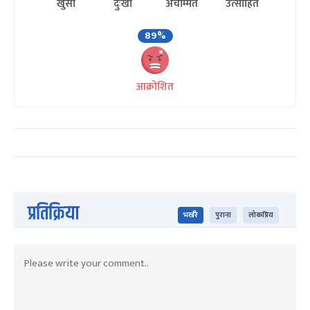
खुसी
दुःखी
अचम्मित
उत्साहित
89%
आक्रोशित
प्रतिक्रिया
भर्खरै
पुराना
लोकप्रिय