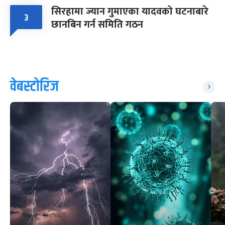
सिरहामा ज्यान गुमाएका यादवको घटनाबारे
३
छानबिन गर्न समिति गठन
वेबस्टोरिज