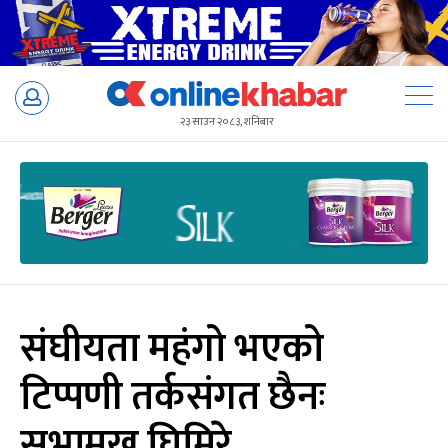
Skip
to
२३ साउन २०८३, शनिबार
content
संघीयता महंगो भएको
टिप्पणी तर्कसंगत छैनः
सभामुख घिमिरे