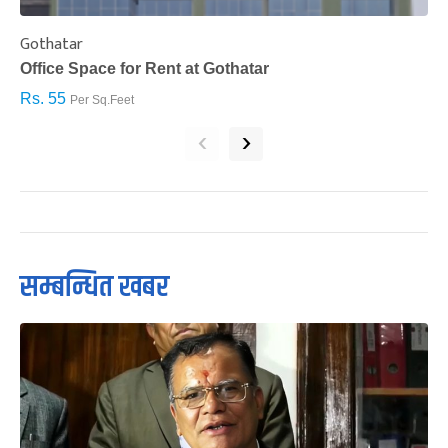
Gothatar
S
Office Space for Rent at Gothatar
H
Rs. 55
R
Per Sq.Feet
‹
›
सम्बन्धित खबर