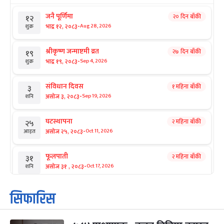
जनै पूर्णिमा
२० दिन बाँकी
१२
-
भाद्र १२, २०८३
Aug 28, 2026
शुक्र
श्रीकृष्ण जन्माष्टमी व्रत
२७ दिन बाँकी
१९
-
भाद्र १९, २०८३
Sep 4, 2026
शुक्र
संविधान दिवस
१ महिना बाँकी
३
-
असोज ३, २०८३
Sep 19, 2026
शनि
घटस्थापना
२ महिना बाँकी
२५
-
असोज २५, २०८३
Oct 11, 2026
आइत
फूलपाती
२ महिना बाँकी
३१
-
असोज ३१ , २०८३
Oct 17, 2026
शनि
कार्तिक सङ्क्रान्ति
२ महिना बाँकी
१
सिफारिस
-
कार्तिक १, २०८३
Oct 18, 2026
आइत