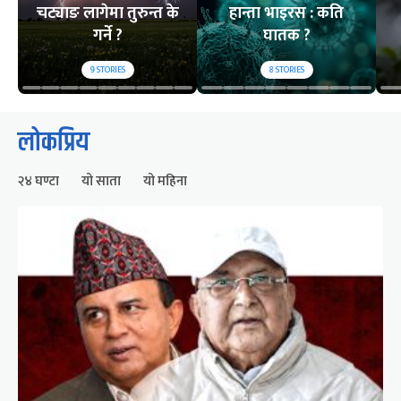
चट्याङ लागेमा तुरुन्त के
हान्ता भाइरस : कति
गर्ने ?
घातक ?
9
STORIES
8
STORIES
लोकप्रिय
२४ घण्टा
यो साता
यो महिना