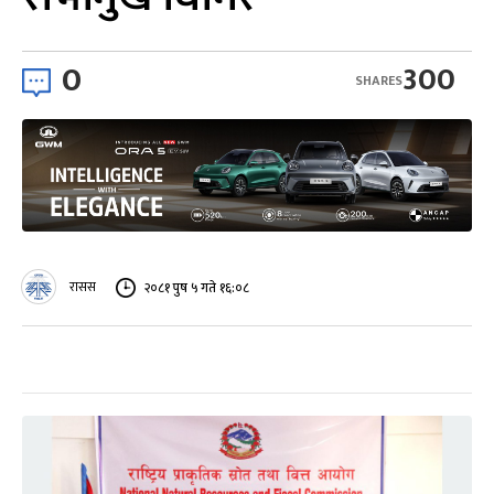
0
300
SHARES
रासस
२०८१ पुष ५ गते १६:०८