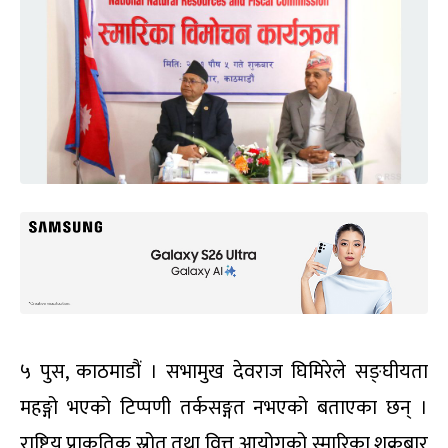
५ पुस, काठमाडौं । सभामुख देवराज घिमिरेले सङ्घीयता
महङ्गो भएको टिप्पणी तर्कसङ्गत नभएको बताएका छन् ।
राष्ट्रिय प्राकृतिक स्रोत तथा वित्त आयोगको स्मारिका शुक्रबार