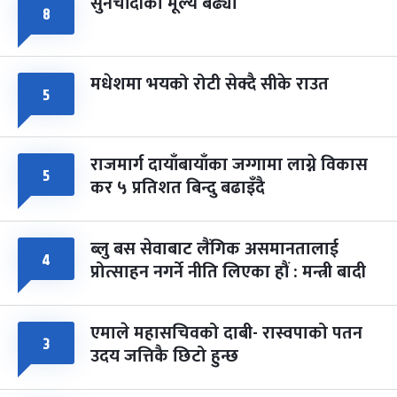
सुनचाँदीको मूल्य बढ्यो
८
मधेशमा भयको रोटी सेक्दै सीके राउत
५
राजमार्ग दायाँबायाँका जग्गामा लाग्ने विकास
५
कर ५ प्रतिशत बिन्दु बढाइँदै
ब्लु बस सेवाबाट लैंगिक असमानतालाई
४
प्रोत्साहन नगर्ने नीति लिएका हौं : मन्त्री बादी
एमाले महासचिवको दाबी- रास्वपाको पतन
३
उदय जत्तिकै छिटो हुन्छ