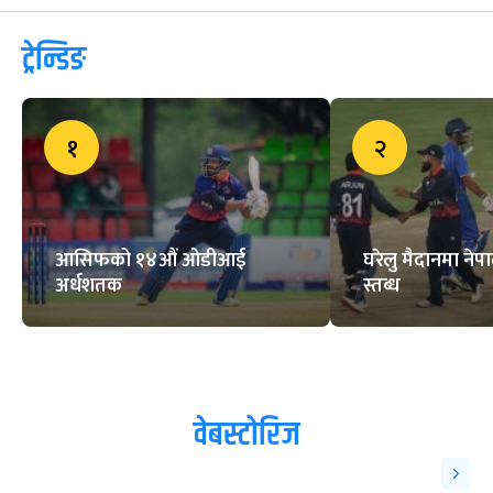
अहिलेसम्मकै ठूलो फिफा विश्वकप सुरु
हुन एक महिना बाँकी, थाहा पाउनुहोस्
सम्पूर्ण जानकारी
ट्रेन्डिङ
१
२
आसिफको १४औं ओडीआई
घरेलु मैदानमा नेप
अर्धशतक
स्तब्ध