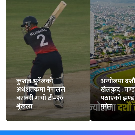
फिचर
सबै
कुशल भुर्तेलको
अन्योलमा दशौँ र
अर्धशतकमा नेपालले
खेलकुद : गण्
बराबरी गर्‍यो टी–२०
पठाएको झण्डा