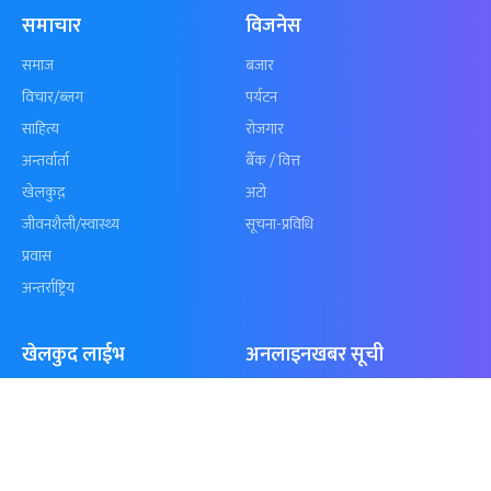
शृंखला
पुगेन
समाचार
विजनेस
समाज
बजार
विचार/ब्लग
पर्यटन
साहित्य
रोजगार
अन्तर्वार्ता
बैँक / वित्त
खेलकुद़़
अटो
जीवनशैली/स्वास्थ्य
सूचना-प्रविधि
प्रवास
अन्तर्राष्ट्रिय
खेलकुद लाईभ
अनलाइनखबर सूची