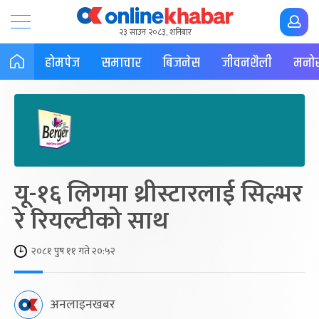
२३ साउन २०८३, शनिबार
होमपेज
समाचार
बिजनेस
जीवनशैली
मनोर
यू-१६ लिगमा थ्रीस्टारलाई सिल्भर
रे रियल्टीको साथ
२०८१ पुष ११ गते २०:५२
अनलाइनखबर