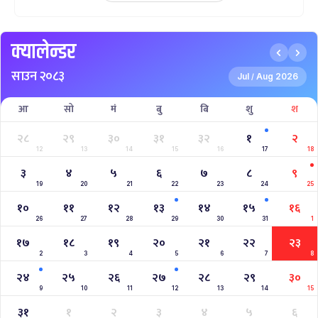
Nepal Vs Canada ODI Series
Aaha RARA Pokhara gold cup
Nepal Super League
क्यालेन्डर
साउन २०८३
Jul
Aug 2026
/
आ
सो
मं
बु
बि
शु
श
२८
२९
३०
३१
३२
१
२
12
13
14
15
16
17
18
३
४
५
६
७
८
९
19
20
21
22
23
24
25
१०
११
१२
१३
१४
१५
१६
26
27
28
29
30
31
1
१७
१८
१९
२०
२१
२२
२३