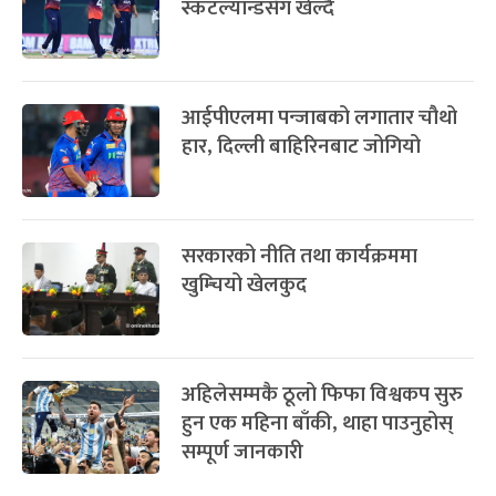
लिग २ क्रिकेटमा नेपालले
स्कटल्यान्डसँग खेल्दै
आईपीएलमा पन्जाबको लगातार चौथो
हार, दिल्ली बाहिरिनबाट जोगियो
सरकारको नीति तथा कार्यक्रममा
खुम्चियो खेलकुद