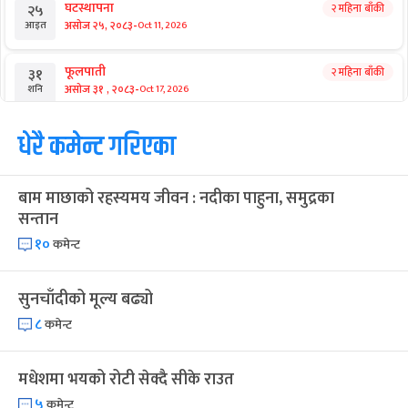
संविधान दिवस
१ महिना बाँकी
३
-
असोज ३, २०८३
Sep 19, 2026
शनि
घटस्थापना
२ महिना बाँकी
२५
-
असोज २५, २०८३
Oct 11, 2026
आइत
फूलपाती
२ महिना बाँकी
३१
-
असोज ३१ , २०८३
Oct 17, 2026
शनि
कार्तिक सङ्क्रान्ति
धेरै कमेन्ट गरिएका
२ महिना बाँकी
१
-
कार्तिक १, २०८३
Oct 18, 2026
आइत
बाम माछाको रहस्यमय जीवन : नदीका पाहुना, समुद्रका
महानवमी
२ महिना बाँकी
३
सन्तान
-
कार्तिक ३, २०८३
Oct 20, 2026
मंगल
१०
कमेन्ट
विजयादशमी
२ महिना बाँकी
४
-
कार्तिक ४, २०८३
Oct 21, 2026
बुध
सुनचाँदीको मूल्य बढ्यो