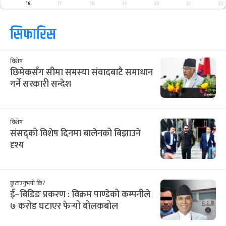
2
3
4
5
6
7
8
२४
२५
२६
२७
२८
२९
३०
9
10
11
12
13
14
15
३१
१
२
३
४
५
६
16
17
18
19
20
21
22
सिफारिस
विशेष
छिमेकसँग सीमा समस्या संवादबाटै समाधान
गर्ने सरकारी सन्देश
विशेष
संसद्को विशेष दिनमा बालेनको बिझाउने
दृश्य