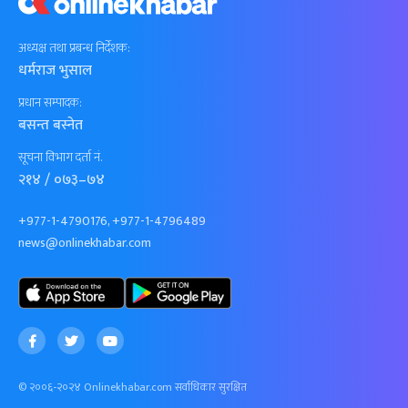
अध्यक्ष तथा प्रबन्ध निर्देशक:
धर्मराज भुसाल
प्रधान सम्पादक:
बसन्त बस्नेत
सूचना विभाग दर्ता नं.
२१४ / ०७३–७४
+977-1-4790176, +977-1-4796489
news@onlinekhabar.com
© २००६-२०२४ Onlinekhabar.com सर्वाधिकार सुरक्षित