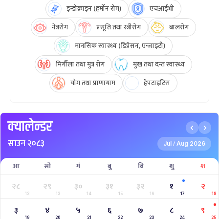
इन्डोक्राइन (हर्मोन रोग)
एचआईभी
नेत्ररोग
प्रसूति तथा स्त्रीरोग
बालरोग
मानसिक स्वास्थ्य (डिप्रेसन, एन्जाइटी)
मिर्गौला तथा मुत्र रोग
मुख तथा दन्त स्वास्थ्य
योग तथा प्राणायाम
हेपटाइटिस
क्यालेन्डर
साउन २०८३
Jul
Aug 2026
/
आ
सो
मं
बु
बि
शु
श
२८
२९
३०
३१
३२
१
२
12
13
14
15
16
17
18
३
४
५
६
७
८
९
19
20
21
22
23
24
25