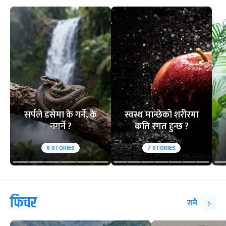
सर्पले डसेमा के गर्ने, के
स्वस्थ मान्छेको शरीरमा
नगर्ने ?
कति रगत हुन्छ ?
6
STORIES
7
STORIES
फिचर
सबै