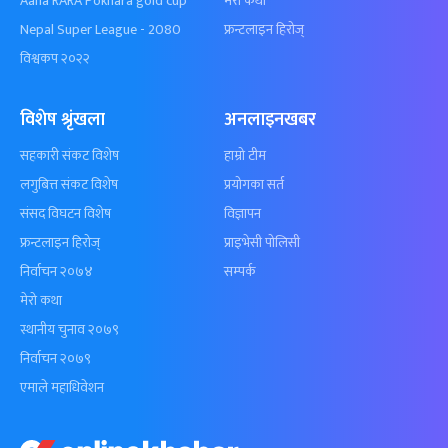
Aaha RARA Pokhara gold cup
मेरो कथा
Nepal Super League - 2080
फ्रन्टलाइन हिरोज्
विश्वकप २०२२
विशेष श्रृंखला
अनलाइनखबर
सहकारी संकट विशेष
हाम्रो टीम
लगुबित्त संकट विशेष
प्रयोगका सर्त
संसद विघटन विशेष
विज्ञापन
फ्रन्टलाइन हिरोज्
प्राइभेसी पोलिसी
निर्वाचन २०७४
सम्पर्क
मेरो कथा
स्थानीय चुनाव २०७९
निर्वाचन २०७९
एमाले महाधिवेशन