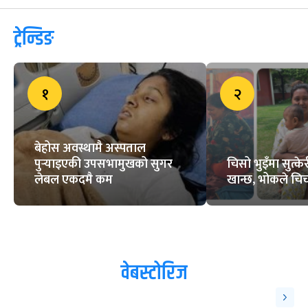
ट्रेन्डिङ
१
२
बेहोस अवस्थामै अस्पताल
पुर्‍याइएकी उपसभामुखको सुगर
चिसो भुइँमा सुत्
लेबल एकदमै कम
खान्छ, भोकले चिच्
वेबस्टोरिज