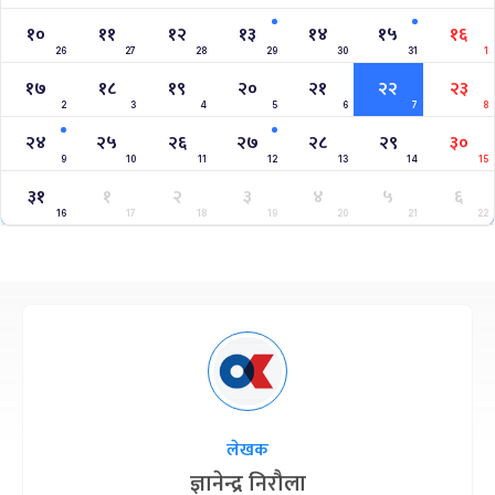
१०
११
१२
१३
१४
१५
१६
26
27
28
29
30
31
1
१७
१८
१९
२०
२१
२२
२३
2
3
4
5
6
7
8
२४
२५
२६
२७
२८
२९
३०
9
10
11
12
13
14
15
३१
१
२
३
४
५
६
16
17
18
19
20
21
22
लेखक
ज्ञानेन्द्र निरौला