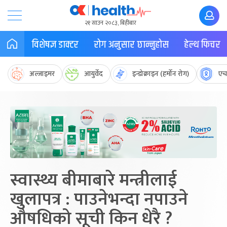
२१ साउन २०८३, बिहीबार
विशेषज्ञ डाक्टर
रोग अनुसार छान्नुहोस
हेल्थ फिचर
अल्जाइमर
आयुर्वेद
इन्डोक्राइन (हर्मोन रोग)
एच
स्वास्थ्य बीमाबारे मन्त्रीलाई
खुलापत्र : पाउनेभन्दा नपाउने
औषधिको सूची किन धेरै ?