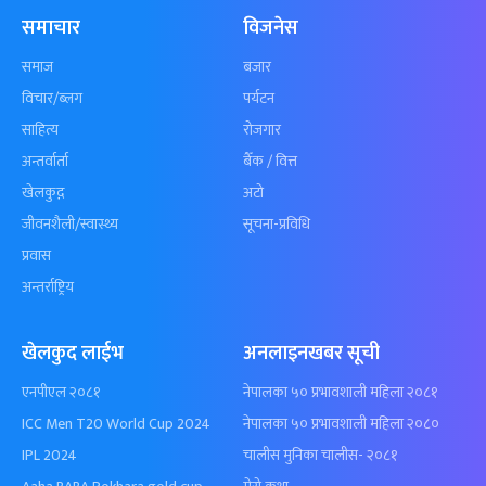
समाचार
विजनेस
समाज
बजार
विचार/ब्लग
पर्यटन
साहित्य
रोजगार
अन्तर्वार्ता
बैँक / वित्त
खेलकुद़़
अटो
जीवनशैली/स्वास्थ्य
सूचना-प्रविधि
प्रवास
अन्तर्राष्ट्रिय
खेलकुद लाईभ
अनलाइनखबर सूची
एनपीएल २०८१
नेपालका ५० प्रभावशाली महिला २०८१
ICC Men T20 World Cup 2024
नेपालका ५० प्रभावशाली महिला २०८०
IPL 2024
चालीस मुनिका चालीस- २०८१