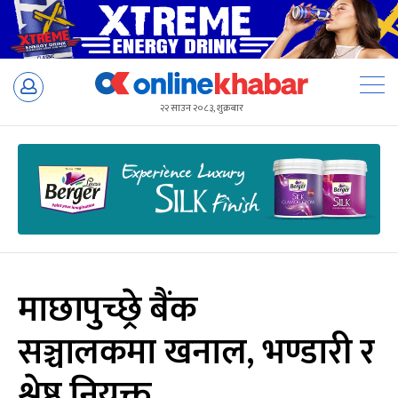
Skip
to
२२ साउन २०८३, शुक्रबार
content
माछापुच्छ्रे बैंक
सञ्चालकमा खनाल, भण्डारी र
श्रेष्ठ नियुक्त