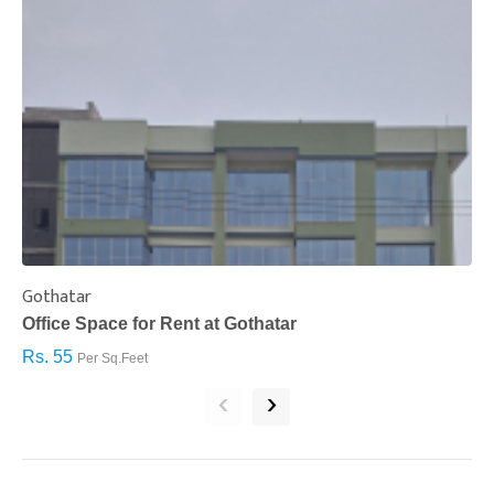
Gothatar
S
Office Space for Rent at Gothatar
H
Rs. 55
R
Per Sq.Feet
‹
›