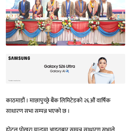
काठमाडौं । माछापुच्छ्रे बैंक लिमिटेडको २६औं वार्षिक
साधारण सभा सम्पन्न भएको छ ।
होटल पोखरा ग्रान्डमा आइतबार सम्पन्न साधारण सभाले