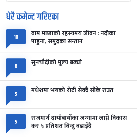
धेरै कमेन्ट गरिएका
पूर्णिमा व्रत
७ महिना बाँकी
७
-
चैत्र ७, २०८३
Mar 21, 2027
आइत
बाम माछाको रहस्यमय जीवन : नदीका
फागुपूर्णिमा
१०
७ महिना बाँकी
८
पाहुना, समुद्रका सन्तान
-
चैत्र ८, २०८३
Mar 22, 2027
सोम
सुनचाँदीको मूल्य बढ्यो
८
मधेशमा भयको रोटी सेक्दै सीके राउत
५
राजमार्ग दायाँबायाँका जग्गामा लाग्ने विकास
५
कर ५ प्रतिशत बिन्दु बढाइँदै