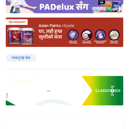
माछापुच्छ्रे बैंक