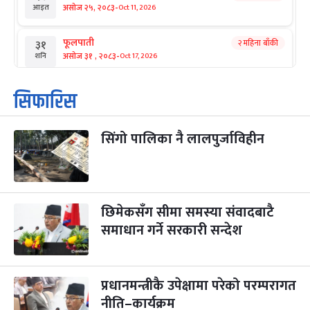
-
असोज २५, २०८३
Oct 11, 2026
आइत
फूलपाती
२ महिना बाँकी
३१
-
असोज ३१ , २०८३
Oct 17, 2026
शनि
कार्तिक सङ्क्रान्ति
२ महिना बाँकी
१
सिफारिस
-
कार्तिक १, २०८३
Oct 18, 2026
आइत
सिंगो पालिका नै लालपुर्जाविहीन
महानवमी
२ महिना बाँकी
३
-
कार्तिक ३, २०८३
Oct 20, 2026
मंगल
विजयादशमी
२ महिना बाँकी
४
-
कार्तिक ४, २०८३
Oct 21, 2026
बुध
छिमेकसँग सीमा समस्या संवादबाटै
समाधान गर्ने सरकारी सन्देश
पापा‌ङ्कुशा एकादशी व्रत
२ महिना बाँकी
५
-
कार्तिक ५, २०८३
Oct 22, 2026
बिहि
प्रधानमन्त्रीकै उपेक्षामा परेको परम्परागत
कुकुर तिहार
३ महिना बाँकी
२२
-
कार्तिक २२, २०८३
नीति–कार्यक्रम
Nov 8, 2026
आइत