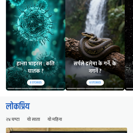
हान्ता भाइरस : कति
सर्पले डसेमा के गर्ने, के
घातक ?
नगर्ने ?
8
STORIES
6
STORIES
लोकप्रिय
२४ घण्टा
यो साता
यो महिना