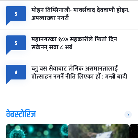
मोहन तिम्सिनाजी- मार्क्सवाद देववाणी होइन,
५
अपव्याख्या नगरौं
महानगरका १८७ सहकारीले फिर्ता दिन
५
सकेनन् सवा ८ अर्ब
ब्लु बस सेवाबाट लैंगिक असमानतालाई
४
प्रोत्साहन नगर्ने नीति लिएका हौं : मन्त्री बादी
वेबस्टोरिज