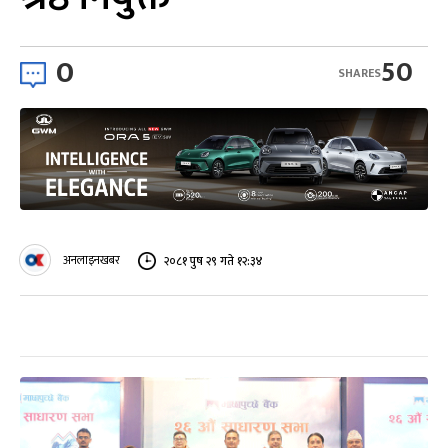
0
50
SHARES
अनलाइनखबर
२०८१ पुष २९ गते १२:३४