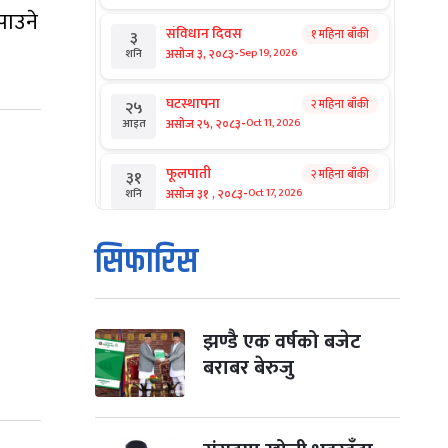
पाउने
संविधान दिवस
१ महिना बाँकी
३
-
असोज ३, २०८३
Sep 19, 2026
शनि
घटस्थापना
२ महिना बाँकी
२५
-
असोज २५, २०८३
Oct 11, 2026
आइत
फूलपाती
२ महिना बाँकी
३१
-
असोज ३१ , २०८३
Oct 17, 2026
शनि
कार्तिक सङ्क्रान्ति
२ महिना बाँकी
१
सिफारिस
-
कार्तिक १, २०८३
Oct 18, 2026
आइत
महानवमी
२ महिना बाँकी
३
-
कार्तिक ३, २०८३
Oct 20, 2026
मंगल
झण्डै एक वर्षको बजेट
बराबर बेरुजु
विजयादशमी
२ महिना बाँकी
४
-
कार्तिक ४, २०८३
Oct 21, 2026
बुध