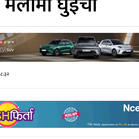
मेलामा घुइँचो
 ८:३२