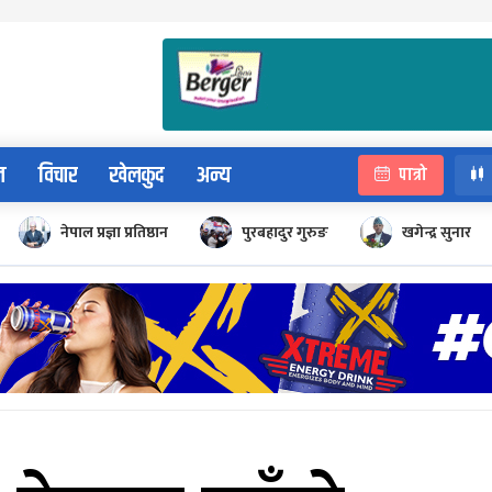
न
विचार
खेलकुद
अन्य
पात्रो
नेपाल प्रज्ञा प्रतिष्ठान
पुरबहादुर गुरुङ
खगेन्द्र सुनार