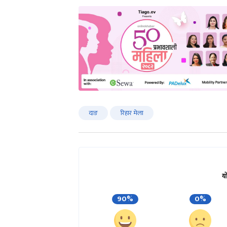
दाङ
रिहार मेला
य
90%
0%