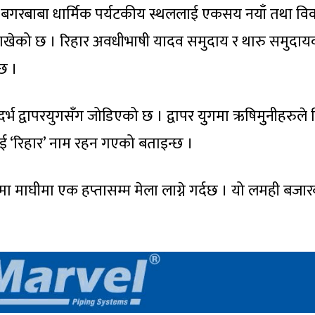
बगरबाबा धार्मिक पर्यटकीय स्थललाई एकसय नयाँ तथा व
मा राखेको छ । रिहार अवधीभाषी यादव समुदाय र थारु समुदा
छ ।
दर्भ द्वापरयुगसँग जोडिएको छ । द्वापर युुगमा ऋषिमुुनीहरुले 
 भई ‘रिहार’ नाम रहन गएको बताइन्छ ।
ारमा माघीमा एक हप्तासम्म मेला लाग्ने गर्दछ । यो लमही बजा