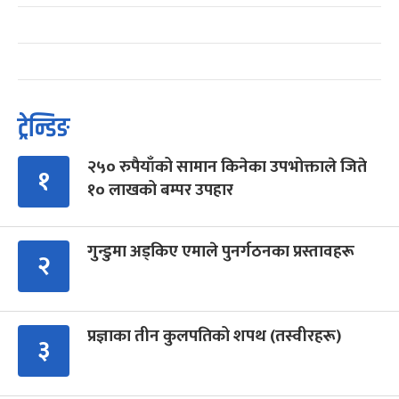
ट्रेन्डिङ
२५० रुपैयाँको सामान किनेका उपभोक्ताले जिते
१
१० लाखको बम्पर उपहार
गुन्डुमा अड्किए एमाले पुनर्गठनका प्रस्तावहरू
२
प्रज्ञाका तीन कुलपतिको शपथ (तस्वीरहरू)
३