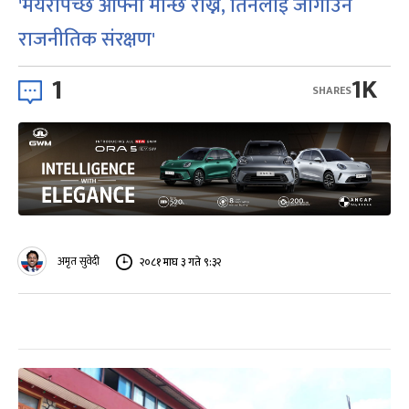
'मेयरैपिच्छे आफ्ना मान्छे राख्ने, तिनैलाई जोगाउन
राजनीतिक संरक्षण'
1
1K
SHARES
अमृत सुवेदी
२०८१ माघ ३ गते ९:३२