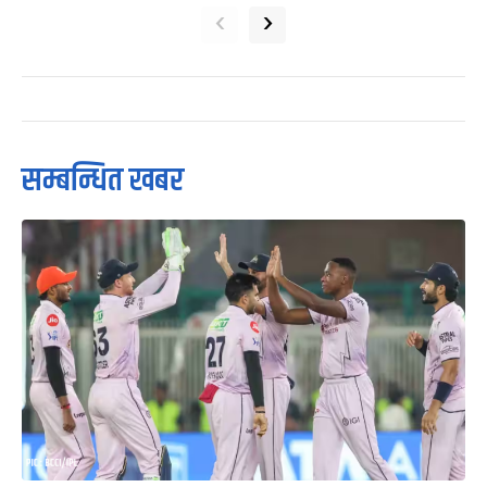
‹
›
सम्बन्धित खबर