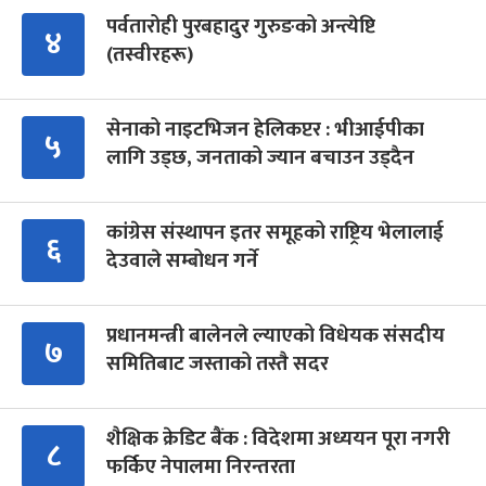
पर्वतारोही पुरबहादुर गुरुङको अन्त्येष्टि
४
(तस्वीरहरू)
सेनाको नाइटभिजन हेलिकप्टर : भीआईपीका
५
लागि उड्छ, जनताको ज्यान बचाउन उड्दैन
कांग्रेस संस्थापन इतर समूहको राष्ट्रिय भेलालाई
६
देउवाले सम्बोधन गर्ने
प्रधानमन्त्री बालेनले ल्याएको विधेयक संसदीय
७
समितिबाट जस्ताको तस्तै सदर
शैक्षिक क्रेडिट बैंक : विदेशमा अध्ययन पूरा नगरी
८
फर्किए नेपालमा निरन्तरता