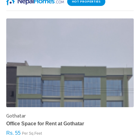
HOT PROPERTIES
Gothatar
S
Office Space for Rent at Gothatar
H
Rs. 55
R
Per Sq.Feet