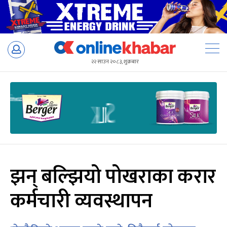
Skip
to
२२ साउन २०८३, शुक्रबार
content
झन् बल्झियो पोखराका करार
कर्मचारी व्यवस्थापन