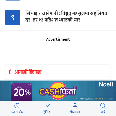
सिँचाइ र खानेपानी : विद्युत् महसुलमा सहुलियत
९
दर, तर १३ प्रतिशत भ्याटको भार
Advertisment
आगामी बिदाहरु
जनै पूर्णिमा
२१ दिन बाँकी
१२
-
भाद्र १२, २०८३
Aug 28, 2026
शुक्र
श्रीकृष्ण जन्माष्टमी व्रत
२८ दिन बाँकी
१९
-
भाद्र १९, २०८३
Sep 4, 2026
शुक्र
ताजा अपडेट
ट्रेन्डिङ
प्रोफाइल
सर्च