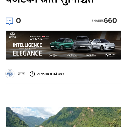
0
660
SHARES
रासस
२०८१ माघ ४ गते ७:१७