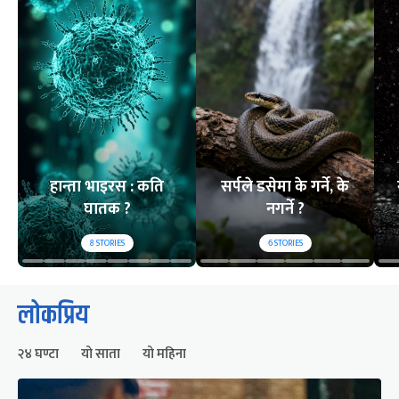
हान्ता भाइरस : कति
सर्पले डसेमा के गर्ने, के
घातक ?
नगर्ने ?
8
STORIES
6
STORIES
लोकप्रिय
२४ घण्टा
यो साता
यो महिना