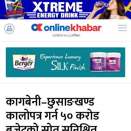
Skip
to
२३ साउन २०८३, शनिबार
content
कागबेनी–छुसाङखण्ड
कालोपत्र गर्न ५० करोड
बजेटको स्रोत सुनिश्चित