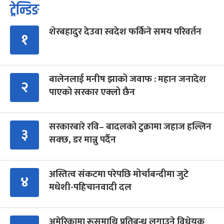
ट्रेन्डिङ
शेरबहादुर देउवा स्वदेश फर्किने समय परिवर्तन
१
बालेनलाई मनीष झाको जवाफ : महान जनादेश
२
पाएको सरकार एक्लो छैन
सरकारबारे रवि– बादलको टुक्रामा जहाज हल्लिन
३
सक्छ, डर मान्नु पर्दैन
अस्तित्व संकटमा परेपछि मोर्चाबन्दीमा जुटे
४
मधेशी-पहिचानवादी दल
अमेरिकामा रूसमाथि प्रतिबन्ध लगाउने विधेयक