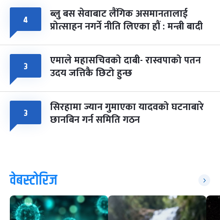
ब्लु बस सेवाबाट लैंगिक असमानतालाई
४
प्रोत्साहन नगर्ने नीति लिएका हौं : मन्त्री बादी
एमाले महासचिवको दाबी- रास्वपाको पतन
३
उदय जत्तिकै छिटो हुन्छ
सिरहामा ज्यान गुमाएका यादवको घटनाबारे
३
छानबिन गर्न समिति गठन
वेबस्टोरिज