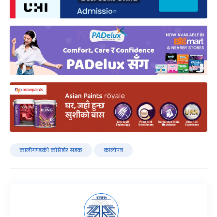
कालीगण्डकी कोरिडोर सडक
कालोपत्र