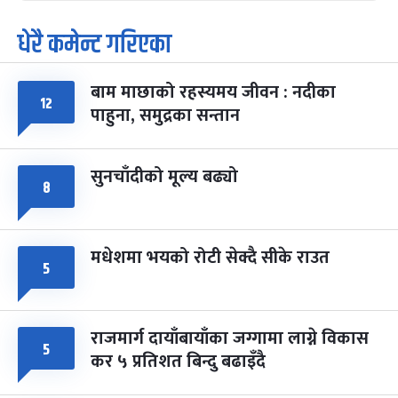
धेरै कमेन्ट गरिएका
पूर्णिमा व्रत
७ महिना बाँकी
७
-
चैत्र ७, २०८३
Mar 21, 2027
आइत
बाम माछाको रहस्यमय जीवन : नदीका
फागुपूर्णिमा
७ महिना बाँकी
८
१२
पाहुना, समुद्रका सन्तान
-
चैत्र ८, २०८३
Mar 22, 2027
सोम
सुनचाँदीको मूल्य बढ्यो
८
मधेशमा भयको रोटी सेक्दै सीके राउत
५
राजमार्ग दायाँबायाँका जग्गामा लाग्ने विकास
५
कर ५ प्रतिशत बिन्दु बढाइँदै