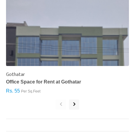
Gothatar
S
Office Space for Rent at Gothatar
H
Rs. 55
R
Per Sq.Feet
‹
›