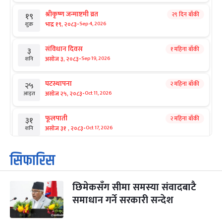
श्रीकृष्ण जन्माष्टमी व्रत
२९ दिन बाँकी
१९
-
भाद्र १९, २०८३
Sep 4, 2026
शुक्र
संविधान दिवस
१ महिना बाँकी
३
-
असोज ३, २०८३
Sep 19, 2026
शनि
घटस्थापना
२ महिना बाँकी
२५
-
असोज २५, २०८३
Oct 11, 2026
आइत
फूलपाती
२ महिना बाँकी
३१
-
असोज ३१ , २०८३
Oct 17, 2026
शनि
कार्तिक सङ्क्रान्ति
२ महिना बाँकी
१
सिफारिस
-
कार्तिक १, २०८३
Oct 18, 2026
आइत
छिमेकसँग सीमा समस्या संवादबाटै
महानवमी
२ महिना बाँकी
३
-
समाधान गर्ने सरकारी सन्देश
कार्तिक ३, २०८३
Oct 20, 2026
मंगल