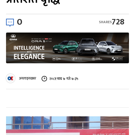
0
728
SHARES
अनलाइनखबर
२०८१ माघ ७ गते ७:३५