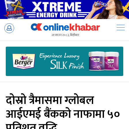
Skip
to
२१ साउन २०८३, बिहीबार
content
दोस्रो त्रैमासमा ग्लोबल
आईएमई बैंकको नाफामा ५०
प्रतिशत वृद्धि