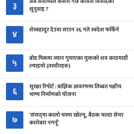
अब सर्वोच्चले कसरी गर्छ कांग्रेस विवादको
३
सुनुवाइ ?
शेरबहादुर देउवा साउन २६ गते स्वदेश फर्किने
४
ब्रोड पिकमा ज्यान गुमाएका युक्तको शव काठमाडौं
५
ल्याइयो (तस्वीरहरू)
सुरक्षा रिपोर्ट : प्राज्ञिक आवरणमा तिब्बत पक्षीय
६
भाष्य निर्माणको योजना
‘संसद्‍मा कालो चस्मा खोल्नू, बैठक चल्दा सेयर
७
कारोबार नगर्नू’