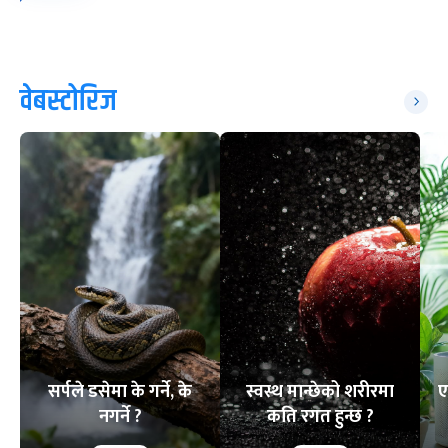
वेबस्टोरिज
सर्पले डसेमा के गर्ने, के
स्वस्थ मान्छेको शरीरमा
ए
नगर्ने ?
कति रगत हुन्छ ?