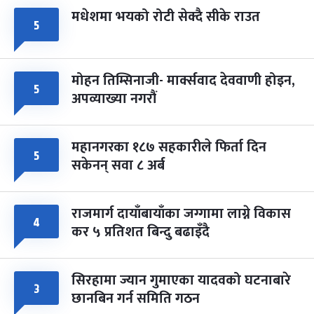
मधेशमा भयको रोटी सेक्दै सीके राउत
५
मोहन तिम्सिनाजी- मार्क्सवाद देववाणी होइन,
५
अपव्याख्या नगरौं
महानगरका १८७ सहकारीले फिर्ता दिन
५
सकेनन् सवा ८ अर्ब
राजमार्ग दायाँबायाँका जग्गामा लाग्ने विकास
४
कर ५ प्रतिशत बिन्दु बढाइँदै
सिरहामा ज्यान गुमाएका यादवको घटनाबारे
३
छानबिन गर्न समिति गठन