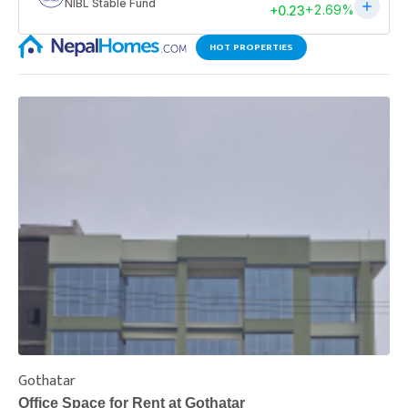
HOT PROPERTIES
Gothatar
S
Office Space for Rent at Gothatar
H