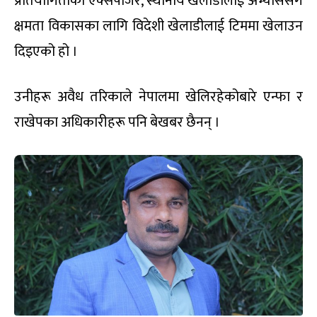
प्रतियोगिताको एक्सपोजर, स्थानीय खेलाडीलाई अभ्याससँगै
क्षमता विकासका लागि विदेशी खेलाडीलाई टिममा खेलाउन
दिइएको हो ।
उनीहरू अवैध तरिकाले नेपालमा खेलिरहेकोबारे एन्फा र
राखेपका अधिकारीहरू पनि बेखबर छैनन् ।