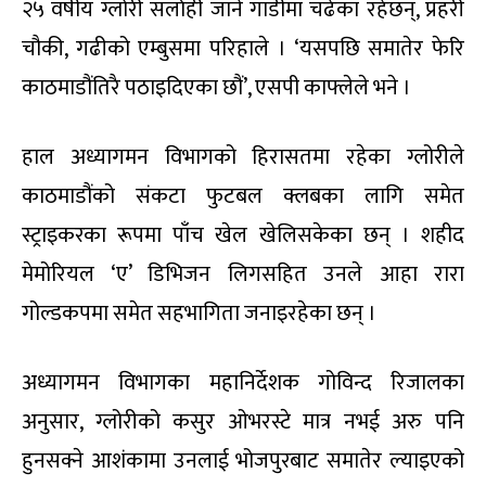
२५ वर्षीय ग्लोरी सर्लाही जाने गाडीमा चढेका रहेछन्, प्रहरी
चौकी, गढीको एम्बुसमा परिहाले । ‘यसपछि समातेर फेरि
काठमाडौंतिरै पठाइदिएका छौं’, एसपी काफ्लेले भने ।
हाल अध्यागमन विभागको हिरासतमा रहेका ग्लोरीले
काठमाडौंको संकटा फुटबल क्लबका लागि समेत
स्ट्राइकरका रूपमा पाँच खेल खेलिसकेका छन् । शहीद
मेमोरियल ‘ए’ डिभिजन लिगसहित उनले आहा रारा
गोल्डकपमा समेत सहभागिता जनाइरहेका छन् ।
अध्यागमन विभागका महानिर्देशक गोविन्द रिजालका
अनुसार, ग्लोरीको कसुर ओभरस्टे मात्र नभई अरु पनि
हुनसक्ने आशंकामा उनलाई भोजपुरबाट समातेर ल्याइएको