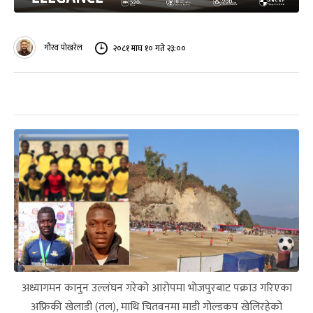
गौरव पोखरेल
२०८१ माघ १० गते २३:००
अध्यागमन कानुन उल्लंघन गरेको आरोपमा भोजपुरबाट पक्राउ गरिएका
अफ्रिकी खेलाडी (तल), माथि चितवनमा माडी गोल्डकप खेलिरहेको