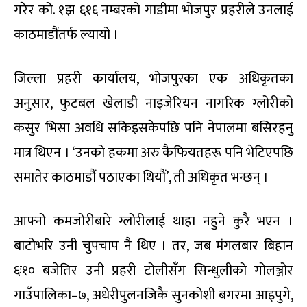
गरेर को. १झ ६१६ नम्बरको गाडीमा भोजपुर प्रहरीले उनलाई
काठमाडौंतर्फ ल्यायो ।
जिल्ला प्रहरी कार्यालय, भोजपुरका एक अधिकृतका
अनुसार, फुटबल खेलाडी नाइजेरियन नागरिक ग्लोरीको
कसुर भिसा अवधि सकिइसकेपछि पनि नेपालमा बसिरहनु
मात्र थिएन । ‘उनको हकमा अरु कैफियतहरू पनि भेटिएपछि
समातेर काठमाडौं पठाएका थियौं’, ती अधिकृत भन्छन् ।
आफ्नो कमजोरीबारे ग्लोरीलाई थाहा नहुने कुरै भएन ।
बाटोभरि उनी चुपचाप नै थिए । तर, जब मंगलबार बिहान
६ः१० बजेतिर उनी प्रहरी टोलीसँग सिन्धुलीको गोलञ्जोर
गाउँपालिका–७, अधेरीपुलनजिकै सुनकोशी बगरमा आइपुगे,