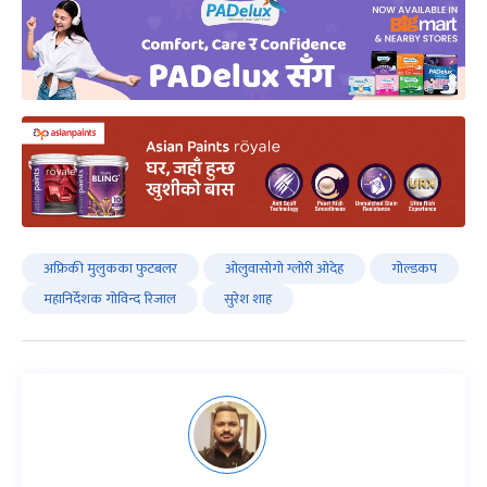
अफ्रिकी मुलुकका फुटबलर
ओलुवासोगो ग्लोरी ओदेह
गोल्डकप
महानिर्देशक गोविन्द रिजाल
सुरेश शाह