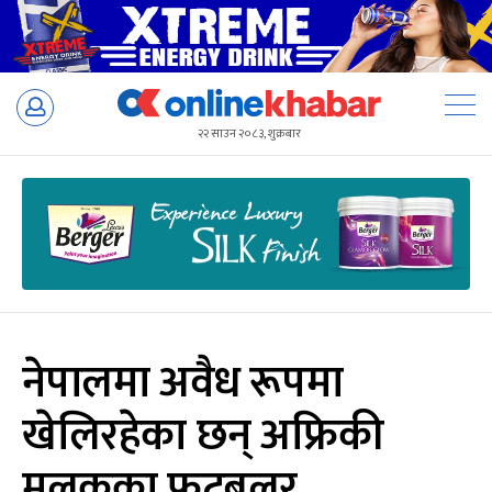
Skip
to
२२ साउन २०८३, शुक्रबार
content
नेपालमा अवैध रूपमा
खेलिरहेका छन् अफ्रिकी
मुलुकका फुटबलर