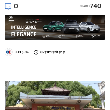
0
740
SHARES
अनलाइनखबर
२०८१ माघ १३ गते १४:१६