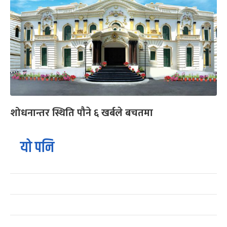
शोधनान्तर स्थिति पौने ६ खर्बले बचतमा
यो पनि