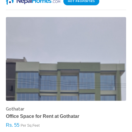
HOT PROPERTIES
Gothatar
S
Office Space for Rent at Gothatar
H
Rs. 55
R
Per Sq.Feet