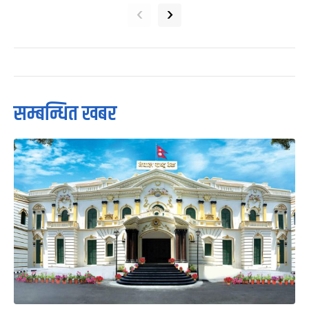
‹
›
सम्बन्धित खबर