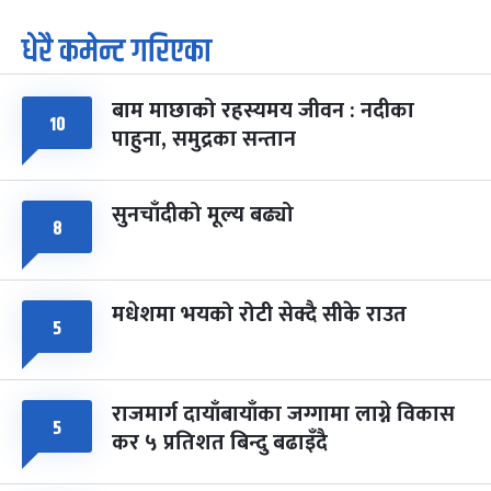
धेरै कमेन्ट गरिएका
पूर्णिमा व्रत
७ महिना बाँकी
७
-
चैत्र ७, २०८३
Mar 21, 2027
आइत
बाम माछाको रहस्यमय जीवन : नदीका
फागुपूर्णिमा
७ महिना बाँकी
८
१०
पाहुना, समुद्रका सन्तान
-
चैत्र ८, २०८३
Mar 22, 2027
सोम
सुनचाँदीको मूल्य बढ्यो
८
मधेशमा भयको रोटी सेक्दै सीके राउत
५
राजमार्ग दायाँबायाँका जग्गामा लाग्ने विकास
५
कर ५ प्रतिशत बिन्दु बढाइँदै