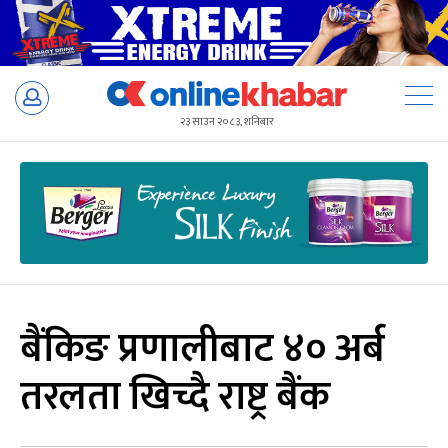
Skip
to
२३ साउन २०८३, शनिबार
content
बैंकिङ प्रणालीबाट ४० अर्ब
तरलता खिच्दै राष्ट्र बैंक