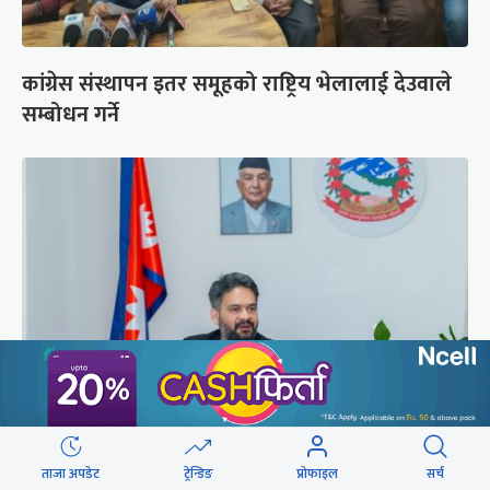
कांग्रेस संस्थापन इतर समूहको राष्ट्रिय भेलालाई देउवाले
सम्बोधन गर्ने
प्रधानमन्त्री बालेनले ल्याएको विधेयक संसदीय
ताजा अपडेट
ट्रेन्डिङ
प्रोफाइल
सर्च
समितिबाट जस्ताको तस्तै सदर