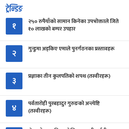
ट्रेन्डिङ
२५० रुपैयाँको सामान किनेका उपभोक्ताले जिते
१
१० लाखको बम्पर उपहार
गुन्डुमा अड्किए एमाले पुनर्गठनका प्रस्तावहरू
२
प्रज्ञाका तीन कुलपतिको शपथ (तस्वीरहरू)
३
पर्वतारोही पुरबहादुर गुरुङको अन्त्येष्टि
४
(तस्वीरहरू)