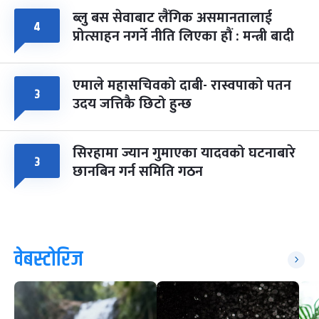
ब्लु बस सेवाबाट लैंगिक असमानतालाई
४
प्रोत्साहन नगर्ने नीति लिएका हौं : मन्त्री बादी
एमाले महासचिवको दाबी- रास्वपाको पतन
३
उदय जत्तिकै छिटो हुन्छ
सिरहामा ज्यान गुमाएका यादवको घटनाबारे
३
छानबिन गर्न समिति गठन
वेबस्टोरिज