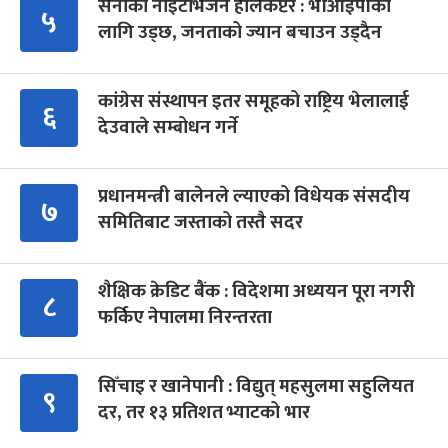
सेनाको नाइटभिजन हेलिकप्टर : भीआईपीका
५
लागि उड्छ, जनताको ज्यान बचाउन उड्दैन
कांग्रेस संस्थापन इतर समूहको राष्ट्रिय भेलालाई
६
देउवाले सम्बोधन गर्ने
प्रधानमन्त्री बालेनले ल्याएको विधेयक संसदीय
७
समितिबाट जस्ताको तस्तै सदर
शैक्षिक क्रेडिट बैंक : विदेशमा अध्ययन पूरा नगरी
८
फर्किए नेपालमा निरन्तरता
सिँचाइ र खानेपानी : विद्युत् महसुलमा सहुलियत
९
दर, तर १३ प्रतिशत भ्याटको भार