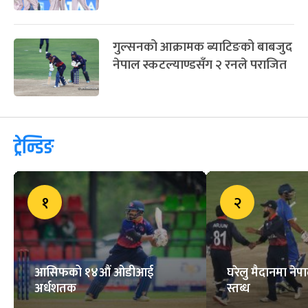
गुल्सनको आक्रामक ब्याटिङको बाबजुद
नेपाल स्कटल्याण्डसँग २ रनले पराजित
ट्रेन्डिङ
१
२
आसिफको १४औं ओडीआई
घरेलु मैदानमा नेप
अर्धशतक
स्तब्ध