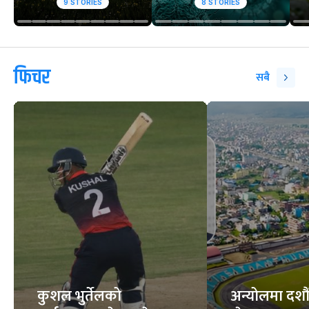
9
STORIES
8
STORIES
फिचर
सबै
कुशल भुर्तेलको
अन्योलमा दशौँ र