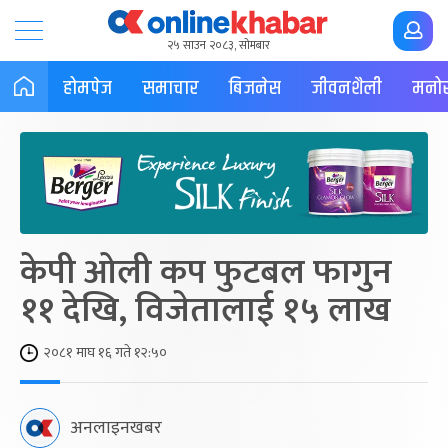
२५ साउन २०८३, सोमबार
होमपेज
समाचार
बिजनेस
जीवनशैली
मनोर
केपी ओली कप फुटबल फागुन
११ देखि, विजेतालाई १५ लाख
२०८१ माघ १६ गते १२:५०
अनलाइनखबर