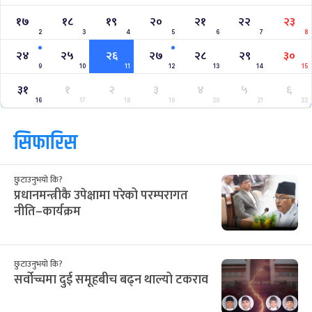
१७
१८
१९
२०
२१
२२
२३
2
3
4
5
6
7
8
२४
२५
२६
२७
२८
२९
३०
9
10
11
12
13
14
15
३१
१
२
३
४
५
६
16
17
18
19
20
21
22
सिफारिस
छुटाउनुभयो कि?
प्रधानमन्त्रीकै उपेक्षामा परेको परम्परागत
नीति–कार्यक्रम
छुटाउनुभयो कि?
सर्वोच्चमा दुई समूहबीच बढ्न थाल्यो टकराव