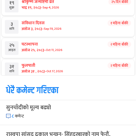
श्रीकृष्ण जन्माष्टमी व्रत
२५ दिन बाँकी
१९
-
भाद्र १९, २०८३
Sep 4, 2026
शुक्र
संविधान दिवस
१ महिना बाँकी
३
-
असोज ३, २०८३
Sep 19, 2026
शनि
घटस्थापना
२ महिना बाँकी
२५
-
असोज २५, २०८३
Oct 11, 2026
आइत
फूलपाती
२ महिना बाँकी
३१
-
असोज ३१ , २०८३
Oct 17, 2026
शनि
कार्तिक सङ्क्रान्ति
धेरै कमेन्ट गरिएका
२ महिना बाँकी
१
-
कार्तिक १, २०८३
Oct 18, 2026
आइत
सुनचाँदीको मूल्य बढ्यो
महानवमी
२ महिना बाँकी
३
-
कार्तिक ३, २०८३
Oct 20, 2026
मंगल
८
कमेन्ट
विजयादशमी
२ महिना बाँकी
४
रास्वपा सांसद ढकाल भन्छन्- सिंहदरबारको नाम फेरौं,
-
कार्तिक ४, २०८३
Oct 21, 2026
बुध