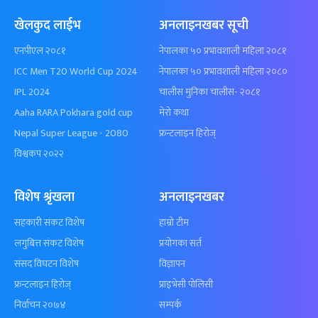
खेलकुद लाईभ
अनलाइनखबर सूची
एनपीएल २०८१
नेपालका ५० प्रभावशाली महिला २०८१
ICC Men T20 World Cup 2024
नेपालका ५० प्रभावशाली महिला २०८०
IPL 2024
चालीस मुनिका चालीस- २०८१
Aaha RARA Pokhara gold cup
मेरो कथा
Nepal Super League - 2080
फ्रन्टलाइन हिरोज्
विश्वकप २०२२
विशेष श्रृंखला
अनलाइनखबर
सहकारी संकट विशेष
हाम्रो टीम
लगुबित्त संकट विशेष
प्रयोगका सर्त
संसद विघटन विशेष
विज्ञापन
फ्रन्टलाइन हिरोज्
प्राइभेसी पोलिसी
निर्वाचन २०७४
सम्पर्क