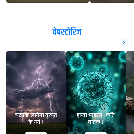
वेबस्टोरिज
चट्याङ लागेमा तुरुन्त
हान्ता भाइरस : कति
के गर्ने ?
घातक ?