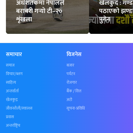
अर्धशतकमा नेपालले
खेलकुद : गण्
बराबरी गर्‍यो टी–२०
पठाएको झण्डा
शृंखला
पुगेन
समाचार
विजनेस
समाज
बजार
विचार/ब्लग
पर्यटन
साहित्य
रोजगार
अन्तर्वार्ता
बैँक / वित्त
खेलकुद़़
अटो
जीवनशैली/स्वास्थ्य
सूचना-प्रविधि
प्रवास
अन्तर्राष्ट्रिय