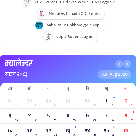
2023–2027 ICC Cricket World Cup League 2
Nepal Vs Canada ODI Series
Aaha RARA Pokhara gold cup
Nepal Super League
क्यालेन्डर
साउन २०८३
Jul
Aug 2026
/
आ
सो
मं
बु
बि
शु
श
२८
२९
३०
३१
३२
१
२
12
13
14
15
16
17
18
३
४
५
६
७
८
९
19
20
21
22
23
24
25
१०
११
१२
१३
१४
१५
१६
26
27
28
29
30
31
1