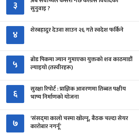
अब सर्वोच्चले कसरी गर्छ कांग्रेस विवादको
३
सुनुवाइ ?
शेरबहादुर देउवा साउन २६ गते स्वदेश फर्किने
४
ब्रोड पिकमा ज्यान गुमाएका युक्तको शव काठमाडौं
५
ल्याइयो (तस्वीरहरू)
सुरक्षा रिपोर्ट : प्राज्ञिक आवरणमा तिब्बत पक्षीय
६
भाष्य निर्माणको योजना
‘संसद्‍मा कालो चस्मा खोल्नू, बैठक चल्दा सेयर
७
कारोबार नगर्नू’