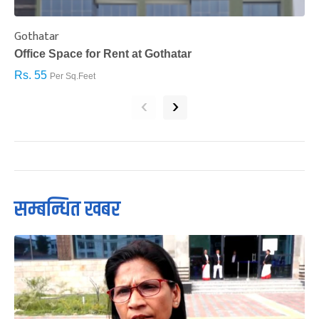
Gothatar
S
Office Space for Rent at Gothatar
H
Rs. 55
R
Per Sq.Feet
‹
›
सम्बन्धित खबर