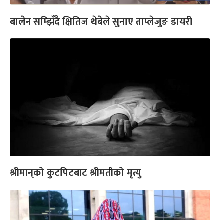
बालेन सम्झिँदै क्षितिज थेबेले सुनाए ताप्लेजुङ डायरी
श्रीमान‍्‍को कुटपिटबाट श्रीमतीको मृत्यु