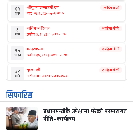
श्रीकृष्ण जन्माष्टमी व्रत
२९ दिन बाँकी
१९
-
भाद्र १९, २०८३
Sep 4, 2026
शुक्र
संविधान दिवस
१ महिना बाँकी
३
-
असोज ३, २०८३
Sep 19, 2026
शनि
घटस्थापना
२ महिना बाँकी
२५
-
असोज २५, २०८३
Oct 11, 2026
आइत
फूलपाती
२ महिना बाँकी
३१
-
असोज ३१ , २०८३
Oct 17, 2026
शनि
कार्तिक सङ्क्रान्ति
२ महिना बाँकी
१
सिफारिस
-
कार्तिक १, २०८३
Oct 18, 2026
आइत
प्रधानमन्त्रीकै उपेक्षामा परेको परम्परागत
महानवमी
२ महिना बाँकी
३
-
नीति–कार्यक्रम
कार्तिक ३, २०८३
Oct 20, 2026
मंगल
विजयादशमी
२ महिना बाँकी