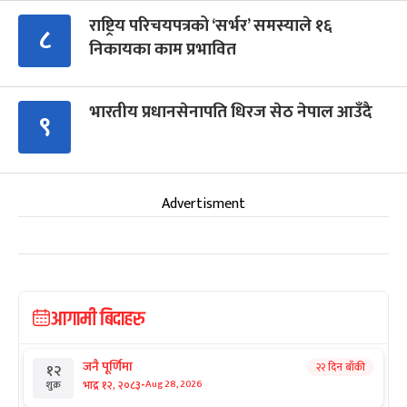
राष्ट्रिय परिचयपत्रको ‘सर्भर’ समस्याले १६
८
निकायका काम प्रभावित
भारतीय प्रधानसेनापति धिरज सेठ नेपाल आउँदै
९
Advertisment
आगामी बिदाहरु
जनै पूर्णिमा
२२ दिन बाँकी
१२
-
भाद्र १२, २०८३
Aug 28, 2026
शुक्र