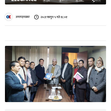
अनलाइनखबर
२०८१ फागुन ५ गते १८:०१