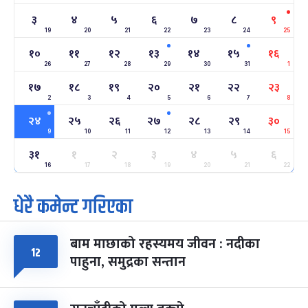
सोनम ल्होछार
६ महिना बाँकी
२४
३
४
५
६
७
८
९
-
माघ २४, २०८३
Feb 7, 2027
आइत
19
20
21
22
23
24
25
१०
११
१२
१३
१४
१५
१६
महाशिवरात्रि व्रत
६ महिना बाँकी
२२
26
27
28
29
30
31
1
-
फाल्गुन २२, २०८३
Mar 6, 2027
शनि
१७
१८
१९
२०
२१
२२
२३
2
3
4
5
6
7
8
अन्तराष्ट्रिय नारी दिवस
७ महिना बाँकी
२४
-
२४
२५
२६
२७
२८
२९
३०
फाल्गुन २४, २०८३
Mar 8, 2027
सोम
9
10
11
12
13
14
15
३१
ग्याल्पो ल्होसार
१
२
३
४
५
६
७ महिना बाँकी
२५
-
फाल्गुन २५, २०८३
Mar 9, 2027
मंगल
16
17
18
19
20
21
22
धेरै कमेन्ट गरिएका
पूर्णिमा व्रत
७ महिना बाँकी
७
-
चैत्र ७, २०८३
Mar 21, 2027
आइत
बाम माछाको रहस्यमय जीवन : नदीका
फागुपूर्णिमा
१२
७ महिना बाँकी
८
पाहुना, समुद्रका सन्तान
-
चैत्र ८, २०८३
Mar 22, 2027
सोम