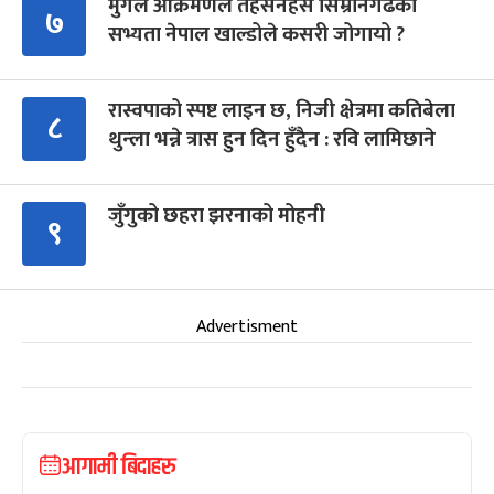
मुगल आक्रमणले तहसनहस सिम्रौनगढको
७
सभ्यता नेपाल खाल्डोले कसरी जोगायो ?
रास्वपाको स्पष्ट लाइन छ, निजी क्षेत्रमा कतिबेला
८
थुन्ला भन्ने त्रास हुन दिन हुँदैन : रवि लामिछाने
जुँगुको छहरा झरनाको मोहनी
९
Advertisment
आगामी बिदाहरु