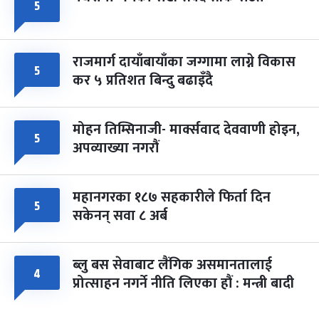
५
राजमार्ग दायाँबायाँका जग्गामा लाग्ने विकास
५
कर ५ प्रतिशत बिन्दु बढाइँदै
मोहन तिम्सिनाजी- मार्क्सवाद देववाणी होइन,
५
अपव्याख्या नगरौं
महानगरका १८७ सहकारीले फिर्ता दिन
५
सकेनन् सवा ८ अर्ब
ब्लु बस सेवाबाट लैंगिक असमानतालाई
४
प्रोत्साहन नगर्ने नीति लिएका हौं : मन्त्री बादी