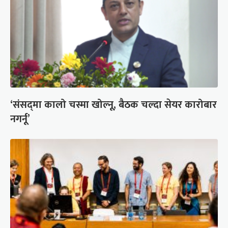
‘संसद्‍मा कालो चस्मा खोल्नू, बैठक चल्दा सेयर कारोबार
नगर्नू’