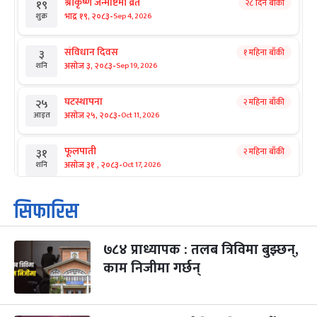
श्रीकृष्ण जन्माष्टमी व्रत
२८ दिन बाँकी
१९
-
भाद्र १९, २०८३
Sep 4, 2026
शुक्र
संविधान दिवस
१ महिना बाँकी
३
-
असोज ३, २०८३
Sep 19, 2026
शनि
घटस्थापना
२ महिना बाँकी
२५
-
असोज २५, २०८३
Oct 11, 2026
आइत
फूलपाती
२ महिना बाँकी
३१
-
असोज ३१ , २०८३
Oct 17, 2026
शनि
कार्तिक सङ्क्रान्ति
२ महिना बाँकी
१
सिफारिस
-
कार्तिक १, २०८३
Oct 18, 2026
आइत
७८४ प्राध्यापक : तलब त्रिविमा बुझ्छन्,
महानवमी
२ महिना बाँकी
३
-
काम निजीमा गर्छन्
कार्तिक ३, २०८३
Oct 20, 2026
मंगल
विजयादशमी
२ महिना बाँकी
४
-
कार्तिक ४, २०८३
Oct 21, 2026
बुध