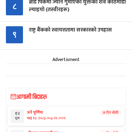
ब्रोड पिकमा ज्यान गुमाएका युक्तको शव काठमाडौं
८
ल्याइयो (तस्वीरहरू)
राष्ट्र बैंकको स्वायत्ततामा सरकारको उपहास
९
Advertisment
आगामी बिदाहरु
जनै पूर्णिमा
२१ दिन बाँकी
१२
-
भाद्र १२, २०८३
Aug 28, 2026
शुक्र