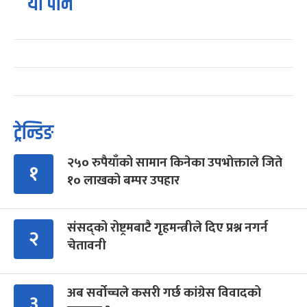
यो पनि
ट्रेन्डिङ
२५० रुपैयाँको सामान किनेका उपभोक्ताले जिते
१
१० लाखको बम्पर उपहार
संसद्को रोष्ट्रमबाटै गृहमन्त्रीले दिए प्रश्न नगर्न
२
चेतावनी
अब सर्वोच्चले कसरी गर्छ कांग्रेस विवादको
३