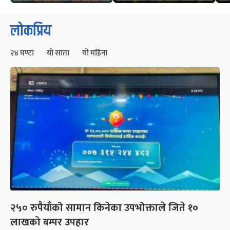
लोकप्रिय
२४ घण्टा
यो साता
यो महिना
२५० रुपैयाँको सामान किनेका उपभोक्ताले जिते १०
लाखको बम्पर उपहार