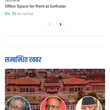
Gothatar
S
Office Space for Rent at Gothatar
H
Rs. 55
R
Per Sq.Feet
‹
›
सम्बन्धित खबर