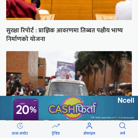
सुरक्षा रिपोर्ट : प्राज्ञिक आवरणमा तिब्बत पक्षीय भाष्य
निर्माणको योजना
ब्रोड पिकमा ज्यान गुमाएका युक्तको शव काठमाडौं
ताजा अपडेट
ट्रेन्डिङ
प्रोफाइल
सर्च