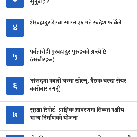
सुनुवाइ ?
शेरबहादुर देउवा साउन २६ गते स्वदेश फर्किने
४
पर्वतारोही पुरबहादुर गुरुङको अन्त्येष्टि
५
(तस्वीरहरू)
‘संसद्‍मा कालो चस्मा खोल्नू, बैठक चल्दा सेयर
६
कारोबार नगर्नू’
सुरक्षा रिपोर्ट : प्राज्ञिक आवरणमा तिब्बत पक्षीय
७
भाष्य निर्माणको योजना