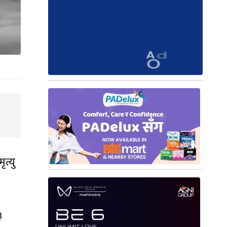
त्यु
३