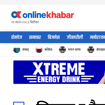
Skip
to
content
२१ साउन २०८३, बिहीबार
होमपेज
समाचार
बिजनेस
जीवनशैली
मनोरञ्ज
संसद्
काँग्रेस
गगन थापा
शेरबहाद