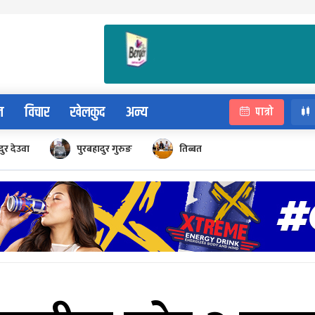
न
विचार
खेलकुद
अन्य
पात्रो
ुर देउवा
पुरबहादुर गुरुङ
तिब्बत