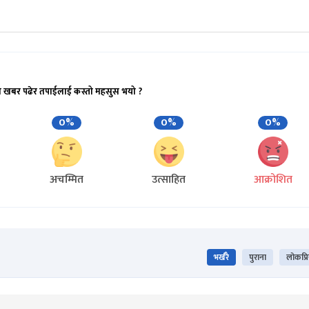
ो खबर पढेर तपाईलाई कस्तो महसुस भयो ?
0%
0%
0%
अचम्मित
उत्साहित
आक्रोशित
भर्खरै
पुराना
लोकप्र