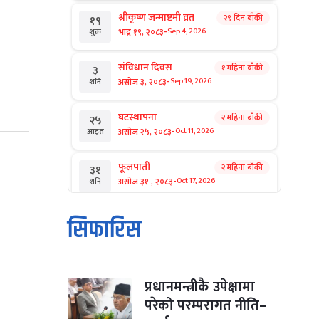
श्रीकृष्ण जन्माष्टमी व्रत
२९ दिन बाँकी
१९
-
भाद्र १९, २०८३
Sep 4, 2026
शुक्र
संविधान दिवस
१ महिना बाँकी
३
-
असोज ३, २०८३
Sep 19, 2026
शनि
घटस्थापना
२ महिना बाँकी
२५
-
असोज २५, २०८३
Oct 11, 2026
आइत
फूलपाती
२ महिना बाँकी
३१
-
असोज ३१ , २०८३
Oct 17, 2026
शनि
कार्तिक सङ्क्रान्ति
२ महिना बाँकी
१
सिफारिस
-
कार्तिक १, २०८३
Oct 18, 2026
आइत
महानवमी
२ महिना बाँकी
३
-
कार्तिक ३, २०८३
Oct 20, 2026
मंगल
प्रधानमन्त्रीकै उपेक्षामा
परेको परम्परागत नीति–
विजयादशमी
२ महिना बाँकी