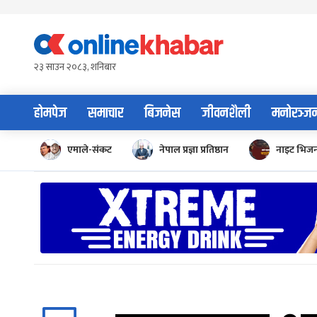
Skip
to
content
२३ साउन २०८३, शनिबार
होमपेज
समाचार
बिजनेस
जीवनशैली
मनोरञ्ज
एमाले-संकट
नेपाल प्रज्ञा प्रतिष्ठान
नाइट भिज