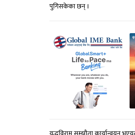
पुगिसकेका छन् ।
युद्धविराम सम्झौता कार्यान्वयन भएयत