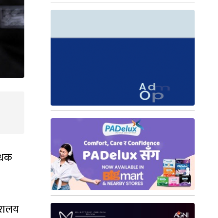
्धक
जरालय