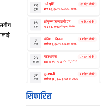
जनै पूर्णिमा
२० दिन बाँकी
१२
-
भाद्र १२, २०८३
Aug 28, 2026
शुक्र
श्रीकृष्ण जन्माष्टमी व्रत
२७ दिन बाँकी
१९
ासबीच
-
भाद्र १९, २०८३
Sep 4, 2026
शुक्र
्मलाई
संविधान दिवस
१ महिना बाँकी
३
 ।
-
असोज ३, २०८३
Sep 19, 2026
शनि
घटस्थापना
२ महिना बाँकी
२५
-
असोज २५, २०८३
Oct 11, 2026
आइत
फूलपाती
२ महिना बाँकी
३१
-
असोज ३१ , २०८३
Oct 17, 2026
शनि
कार्तिक सङ्क्रान्ति
२ महिना बाँकी
१
सिफारिस
-
कार्तिक १, २०८३
Oct 18, 2026
आइत
महानवमी
२ महिना बाँकी
३