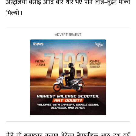
अस्ट्रेलिया बसाइ आदि बारे थोरै भए पनि जान्ने–बुझ्ने मौका
मिल्यो ।
मैले यो बसाइका क्रममा भेटेका नेपालीहरू आठ–दश वर्ष