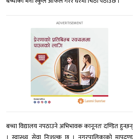
बच्चाको भर्ना स्कुल आफैंले गरेर घरमा चिठी पठाउँछ ।
बच्चा विद्यालय नपठाउने अभिभावक कानूनतः दण्डित हुन्छन्
। स्वास्थ्य सेवा निःशुल्क छ । नगरपालिकाको मापदण्ड