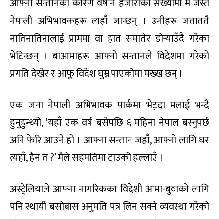
आफ्ना सन्तानका कारण वर्षेनि हजारौंका संख्यामा म जस्तै
नेपाली अभिभावकहरू त्यहाँ जान्छन् । उनीहरू जताततै
नातिनातिनालाई प्राममा वा हात समातेर डोर्‍याउँदै गरेका
भेटिन्छन् । बाआमाहरू आफ्नो सन्तानले विदेशमा गरेको
प्रगति देखेर र आफू विदेश घुम्न पाएकोमा मख्ख छन् ।
एक जना नेपाली अभिभावक पार्कमा भेट्दा मलाई भन्दै
हुनुहुन्थ्यो, ‘यहाँ एक वर्ष बसेपछि ६ महिना नेपाल बस्नुपर्छ
अनि फेरि आउने हो । आफ्ना सन्तान जहाँ, आफ्नो लागि घर
त्यहाँ, हैन त ?’ मैले सहमतिमा टाउको हल्लाएँ ।
अस्ट्रेलियाले आफ्ना नागरिकका विदेशी आमा-बुवाको लागि
पनि स्थायी बसोबास अनुमति पत्र लिन सक्ने व्यवस्था गरेको