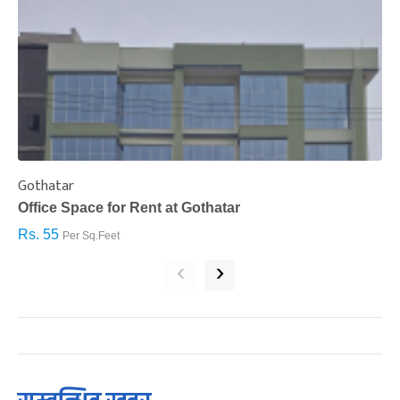
Gothatar
S
Office Space for Rent at Gothatar
H
Rs. 55
R
Per Sq.Feet
‹
›