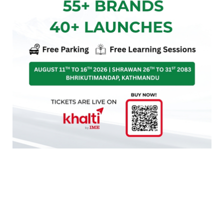
यस्तै कप्तान एन्जिलाले लगातार ३ फाइनल खेल्नु आफ्नो
लागि मात्र नभएर टिमकै लागि पनि अवसर रहेको बताए ।
‘एक वर्षमा ३ फाइनल खेल्दैछौं। कप्तानको रुपमा प्रभाव
पार्छ’ उनले भनिन्, ‘फेरि पनि चान्स आएको छ हामीलाई
सुधार गर्नका लागि । गोल्ड मेडल जित्न र च्याम्पियन हुनलाई
। भोलि पक्कै पनि राम्रो गर्छौं । व्यक्तिगत रुपमा मलाई मात्र
नभएर टिमलाई नै जित्नुपर्ने भन्ने छ ।’
एन्जिलाले अनुशासिनत भएर कोचको फिलोसोफी अनुसार
खेल्दै नतिजा ल्याउने बताइन् । ‘हामीले गोल्ड मेडल नजितेको