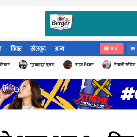
न
विचार
खेलकुद
अन्य
पात्रो
रतिष्ठान
पुरबहादुर गुरुङ
नाइट भिजन
नेपाली काँग्रेस