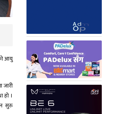
को आयु
ा जारी
था हो ।
न सुरु