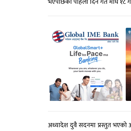
भएपछिको पहिलो दिन गत माघ १८ गते 
अध्यादेश दुवै सदनमा प्रस्तुत भएक