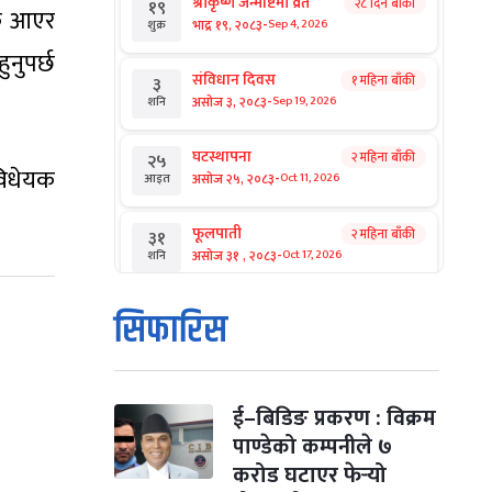
श्रीकृष्ण जन्माष्टमी व्रत
२८ दिन बाँकी
१९
यक आएर
-
भाद्र १९, २०८३
Sep 4, 2026
शुक्र
ुनुपर्छ
संविधान दिवस
१ महिना बाँकी
३
-
असोज ३, २०८३
Sep 19, 2026
शनि
घटस्थापना
२ महिना बाँकी
२५
 विधेयक
-
असोज २५, २०८३
Oct 11, 2026
आइत
फूलपाती
२ महिना बाँकी
३१
-
असोज ३१ , २०८३
Oct 17, 2026
शनि
कार्तिक सङ्क्रान्ति
२ महिना बाँकी
१
सिफारिस
-
कार्तिक १, २०८३
Oct 18, 2026
आइत
महानवमी
२ महिना बाँकी
३
-
कार्तिक ३, २०८३
Oct 20, 2026
मंगल
ई–बिडिङ प्रकरण : विक्रम
पाण्डेको कम्पनीले ७
विजयादशमी
२ महिना बाँकी
४
करोड घटाएर फेर्‍यो
-
कार्तिक ४, २०८३
Oct 21, 2026
बुध