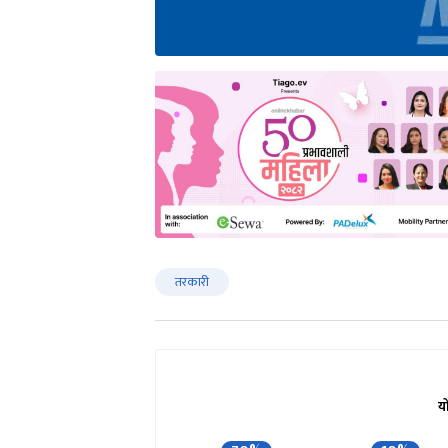
तरकारी
य