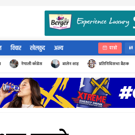
न
विचार
खेलकुद
अन्य
पात्रो
न
नेपाली काँग्रेस
बालेन शाह
प्रतिनिधिसभा बैठक