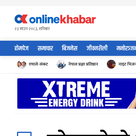
Skip
to
content
२३ साउन २०८३, शनिबार
होमपेज
समाचार
बिजनेस
जीवनशैली
मनोरञ्ज
एमाले-संकट
नेपाल प्रज्ञा प्रतिष्ठान
नाइट भिज