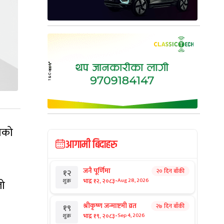
लोको
आगामी बिदाहरु
जनै पूर्णिमा
२० दिन बाँकी
१२
-
भाद्र १२, २०८३
Aug 28, 2026
लो
शुक्र
श्रीकृष्ण जन्माष्टमी व्रत
२७ दिन बाँकी
१९
-
भाद्र १९, २०८३
Sep 4, 2026
शुक्र