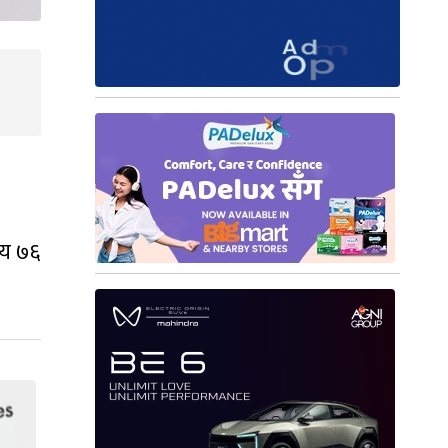
सय ७६