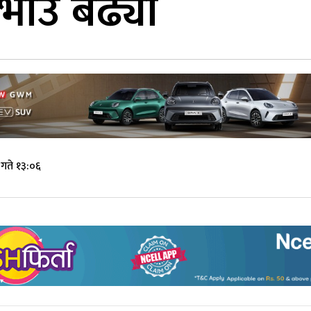
भाउ बढ्यो
गते १३:०६