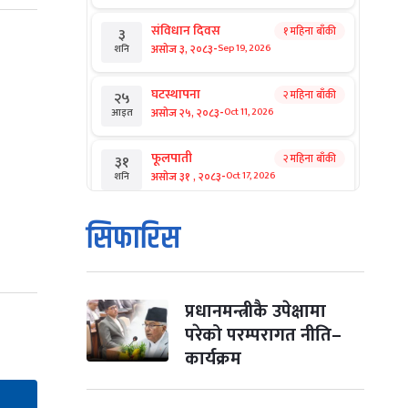
संविधान दिवस
१ महिना बाँकी
३
-
असोज ३, २०८३
Sep 19, 2026
शनि
घटस्थापना
२ महिना बाँकी
२५
-
असोज २५, २०८३
Oct 11, 2026
आइत
फूलपाती
२ महिना बाँकी
३१
-
असोज ३१ , २०८३
Oct 17, 2026
शनि
कार्तिक सङ्क्रान्ति
२ महिना बाँकी
१
सिफारिस
-
कार्तिक १, २०८३
Oct 18, 2026
आइत
महानवमी
२ महिना बाँकी
३
-
कार्तिक ३, २०८३
Oct 20, 2026
मंगल
प्रधानमन्त्रीकै उपेक्षामा
परेको परम्परागत नीति–
विजयादशमी
२ महिना बाँकी
४
कार्यक्रम
-
कार्तिक ४, २०८३
Oct 21, 2026
बुध