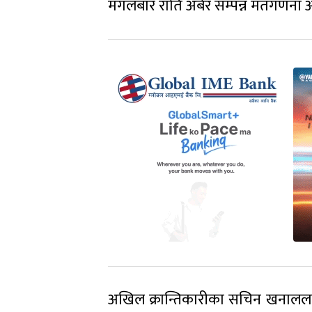
मंगलबार राति अबेर सम्पन्न मतगणना अन
अखिल क्रान्तिकारीका सचिन खनाललाई १