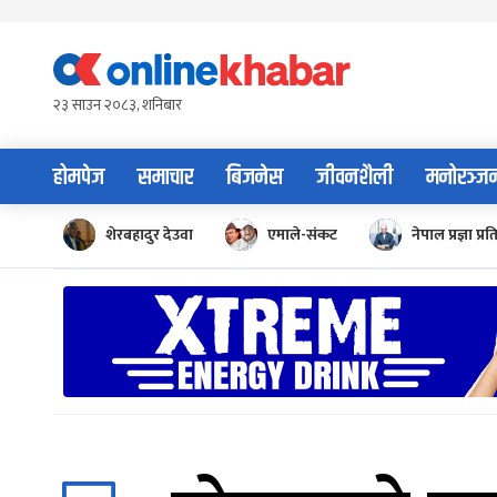
Skip
to
content
२३ साउन २०८३, शनिबार
होमपेज
समाचार
बिजनेस
जीवनशैली
मनोरञ्ज
शेरबहादुर देउवा
एमाले-संकट
नेपाल प्रज्ञा प्रत