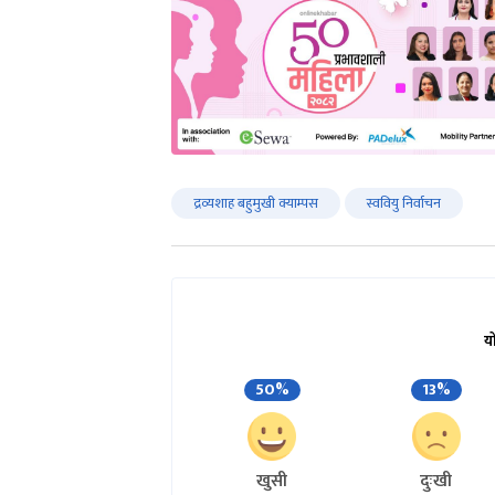
द्रव्यशाह बहुमुखी क्याम्पस
स्ववियु निर्वाचन
य
50%
13%
खुसी
दुःखी