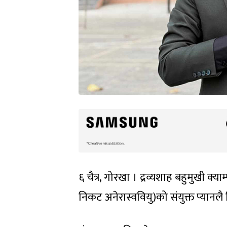
६ चैत्र, गोरखा । द्रव्यशाह बहुमुखी क्य
निकट अनेरास्ववियु)को संयुक्त प्यान