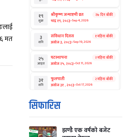
श्रीकृष्ण जन्माष्टमी व्रत
२७ दिन बाँकी
१९
-
भाद्र १९, २०८३
Sep 4, 2026
शुक्र
ुङलाई
संविधान दिवस
१ महिना बाँकी
३
२०६ मत
-
असोज ३, २०८३
Sep 19, 2026
शनि
घटस्थापना
२ महिना बाँकी
२५
-
असोज २५, २०८३
Oct 11, 2026
आइत
फूलपाती
२ महिना बाँकी
३१
-
असोज ३१ , २०८३
Oct 17, 2026
शनि
कार्तिक सङ्क्रान्ति
२ महिना बाँकी
१
सिफारिस
-
कार्तिक १, २०८३
Oct 18, 2026
आइत
महानवमी
२ महिना बाँकी
३
-
कार्तिक ३, २०८३
Oct 20, 2026
मंगल
झण्डै एक वर्षको बजेट