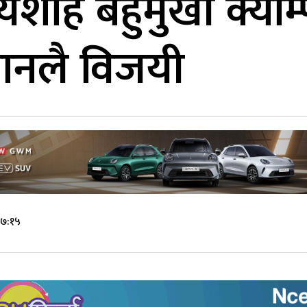
्यशाह बहुमुखी क्याम
ानलै विजयी
 ७:१५