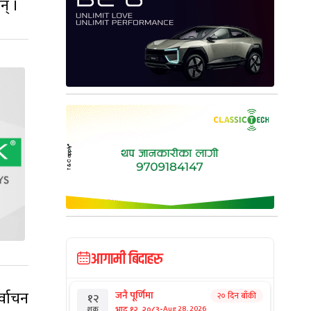
न् ।
आगामी बिदाहरु
्वाचन
जनै पूर्णिमा
२० दिन बाँकी
१२
-
भाद्र १२, २०८३
Aug 28, 2026
शुक्र