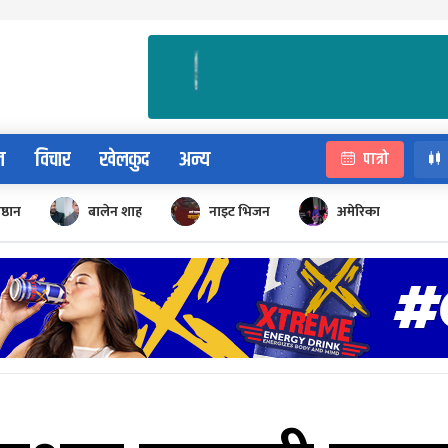
न
विचार
खेलकुद
अन्य
पात्रो
िष्ठान
बालेन शाह
नाइट भिजन
अमेरिका