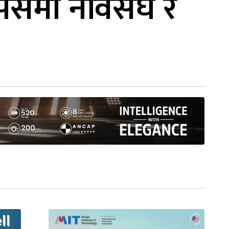
्पसमा नेविसंघ र