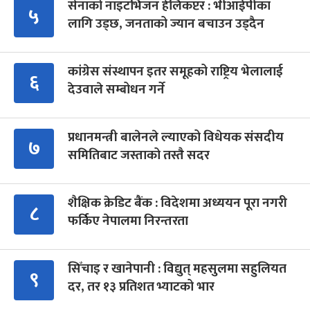
सेनाको नाइटभिजन हेलिकप्टर : भीआईपीका
५
लागि उड्छ, जनताको ज्यान बचाउन उड्दैन
कांग्रेस संस्थापन इतर समूहको राष्ट्रिय भेलालाई
६
देउवाले सम्बोधन गर्ने
प्रधानमन्त्री बालेनले ल्याएको विधेयक संसदीय
७
समितिबाट जस्ताको तस्तै सदर
शैक्षिक क्रेडिट बैंक : विदेशमा अध्ययन पूरा नगरी
८
फर्किए नेपालमा निरन्तरता
सिँचाइ र खानेपानी : विद्युत् महसुलमा सहुलियत
९
दर, तर १३ प्रतिशत भ्याटको भार