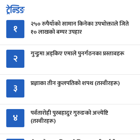
ट्रेन्डिङ
२५० रुपैयाँको सामान किनेका उपभोक्ताले जिते
१
१० लाखको बम्पर उपहार
गुन्डुमा अड्किए एमाले पुनर्गठनका प्रस्तावहरू
२
प्रज्ञाका तीन कुलपतिको शपथ (तस्वीरहरू)
३
पर्वतारोही पुरबहादुर गुरुङको अन्त्येष्टि
४
(तस्वीरहरू)