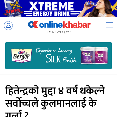
Skip
to
२२ साउन २०८३, शुक्रबार
content
हितेन्द्रको मुद्दा ४ वर्ष धकेल्ने
सर्वोच्चले कुलमानलाई के
गर्ला ?