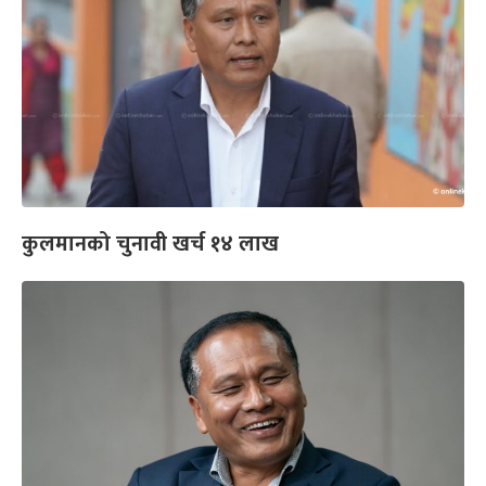
कुलमानको चुनावी खर्च १४ लाख