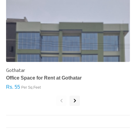
Gothatar
S
Office Space for Rent at Gothatar
H
Rs. 55
R
Per Sq.Feet
‹
›