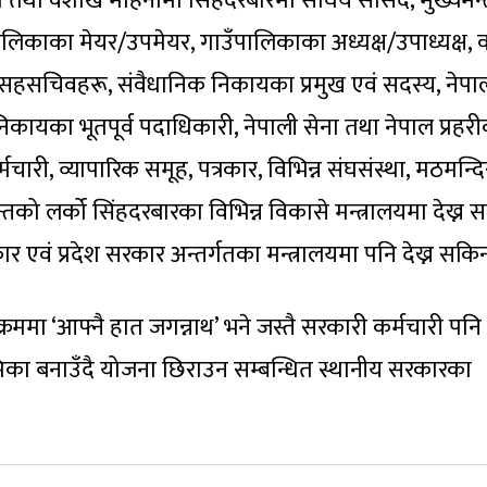
तथा वैशाख महिनामा सिंहदरबारमा संघिय सांसद, मुख्यमन्त्
गरपालिकाका मेयर/उपमेयर, गाउँपालिकाका अध्यक्ष/उपाध्यक्ष, 
 सहसचिवहरू, संवैधानिक निकायका प्रमुख एवं सदस्य, नेपा
िकायका भूतपूर्व पदाधिकारी, नेपाली सेना तथा नेपाल प्रहर
्मचारी, व्यापारिक समूह, पत्रकार, विभिन्न संघसंस्था, मठमन्द
सन्तको लर्को सिंहदरबारका विभिन्न विकासे मन्त्रालयमा देख्न 
कार एवं प्रदेश सरकार अन्तर्गतका मन्त्रालयमा पनि देख्न सकिन
रममा ‘आफ्नै हात जगन्नाथ’ भने जस्तै सरकारी कर्मचारी पन
िका बनाउँदै योजना छिराउन सम्बन्धित स्थानीय सरकारका