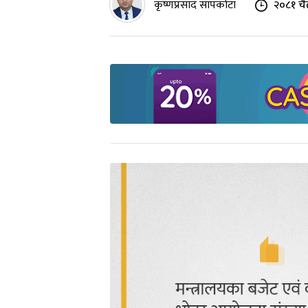
कृष्णप्रसाद सापकोटा
२०८१ चै