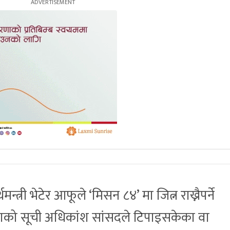
न्त्री भेटेर आफूले ‘मिसन ८४’ मा जित्न राख्नैपर्ने
जनाको सूची अधिकांश सांसदले टिपाइसकेका वा