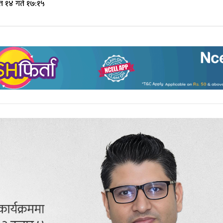
त १४ गते १७:१५