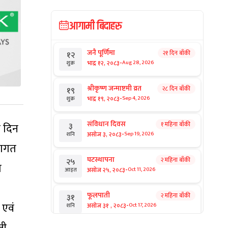
आगामी बिदाहरु
जनै पूर्णिमा
२१ दिन बाँकी
१२
-
भाद्र १२, २०८३
Aug 28, 2026
शुक्र
श्रीकृष्ण जन्माष्टमी व्रत
२८ दिन बाँकी
१९
-
भाद्र १९, २०८३
Sep 4, 2026
शुक्र
संविधान दिवस
१ महिना बाँकी
३
ट दिन
-
असोज ३, २०८३
Sep 19, 2026
शनि
परागत
घटस्थापना
२ महिना बाँकी
२५
ा
-
असोज २५, २०८३
Oct 11, 2026
आइत
फूलपाती
२ महिना बाँकी
३१
-
 एवं
असोज ३१ , २०८३
Oct 17, 2026
शनि