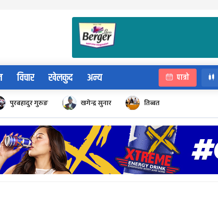
न
विचार
खेलकुद
अन्य
पात्रो
पुरबहादुर गुरुङ
खगेन्द्र सुनार
तिब्बत