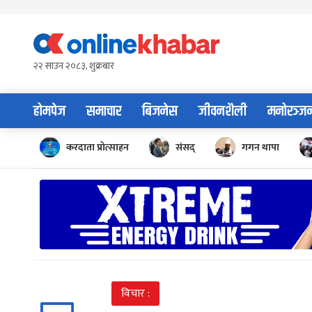
Skip
to
content
२२ साउन २०८३, शुक्रबार
होमपेज
समाचार
बिजनेस
जीवनशैली
मनोरञ्ज
करदाता प्रोत्साहन
संसद्
गगन थापा
विचार :