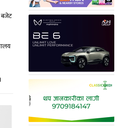
 बजेट
्रालय
।