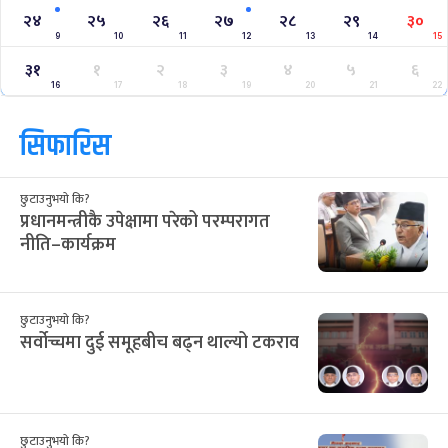
२४
२५
२६
२७
२८
२९
३०
9
10
11
12
13
14
15
३१
१
२
३
४
५
६
16
17
18
19
20
21
22
सिफारिस
छुटाउनुभयो कि?
प्रधानमन्त्रीकै उपेक्षामा परेको परम्परागत
नीति–कार्यक्रम
छुटाउनुभयो कि?
सर्वोच्चमा दुई समूहबीच बढ्न थाल्यो टकराव
छुटाउनुभयो कि?