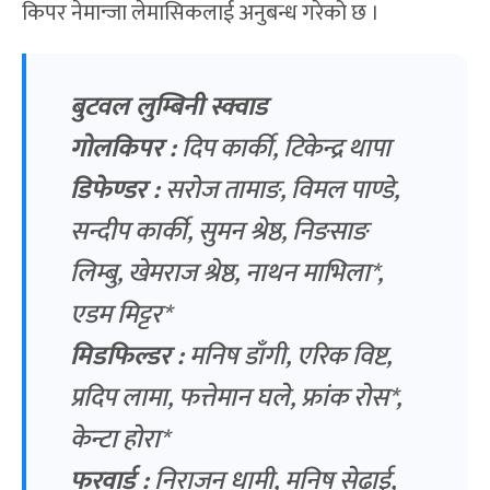
किपर नेमान्जा लेमासिकलाई अनुबन्ध गरेको छ ।
बुटवल लुम्बिनी स्क्वाड
गोलकिपर :
दिप कार्की, टिकेन्द्र थापा
डिफेण्डर :
सरोज तामाङ, विमल पाण्डे,
सन्दीप कार्की, सुमन श्रेष्ठ, निङसाङ
लिम्बु, खेमराज श्रेष्ठ, नाथन माभिला*,
एडम मिट्टर*
मिडफिल्डर :
मनिष डाँगी, एरिक विष्ट,
प्रदिप लामा, फत्तेमान घले, फ्रांक रोस*,
केन्टा होरा*
फरवार्ड :
निराजन धामी, मनिष सेढाई‌,