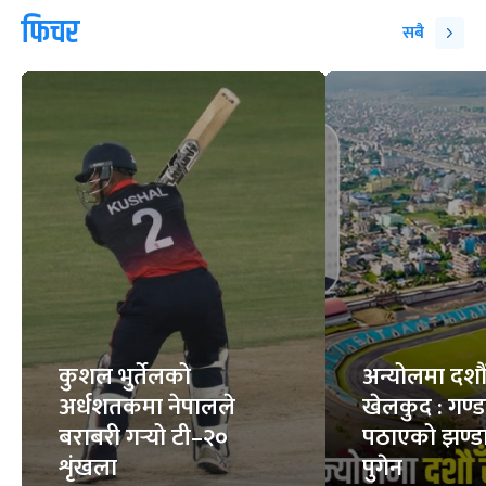
फिचर
सबै
कुशल भुर्तेलको
अन्योलमा दशौँ र
अर्धशतकमा नेपालले
खेलकुद : गण्
बराबरी गर्‍यो टी–२०
पठाएको झण्डा
शृंखला
पुगेन