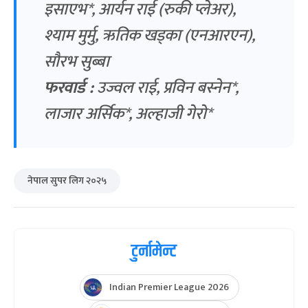
इसाएभ*, आर्यन राई (रुकी प्लेअर),
श्याम मुर्मु, ऋतिक खड्का (एनआरएन),
सौरभ सुब्बा
फरवार्ड :
उज्वल राई, प्रविन बस्नेन*,
लाजार अर्सिक*, अल्हाजी गेरो*
नेपाल सुपर लिग २०२५
टुर्नामेन्ट
Indian Premier League 2026