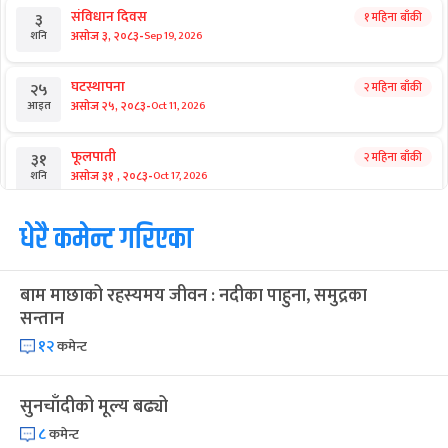
संविधान दिवस
१ महिना बाँकी
३
-
असोज ३, २०८३
Sep 19, 2026
शनि
घटस्थापना
२ महिना बाँकी
२५
-
असोज २५, २०८३
Oct 11, 2026
आइत
फूलपाती
२ महिना बाँकी
३१
-
असोज ३१ , २०८३
Oct 17, 2026
शनि
कार्तिक सङ्क्रान्ति
धेरै कमेन्ट गरिएका
२ महिना बाँकी
१
-
कार्तिक १, २०८३
Oct 18, 2026
आइत
बाम माछाको रहस्यमय जीवन : नदीका पाहुना, समुद्रका
महानवमी
२ महिना बाँकी
३
सन्तान
-
कार्तिक ३, २०८३
Oct 20, 2026
मंगल
१२
कमेन्ट
विजयादशमी
२ महिना बाँकी
४
-
कार्तिक ४, २०८३
Oct 21, 2026
बुध
सुनचाँदीको मूल्य बढ्यो
८
कमेन्ट
पापा‌ङ्कुशा एकादशी व्रत
२ महिना बाँकी
५