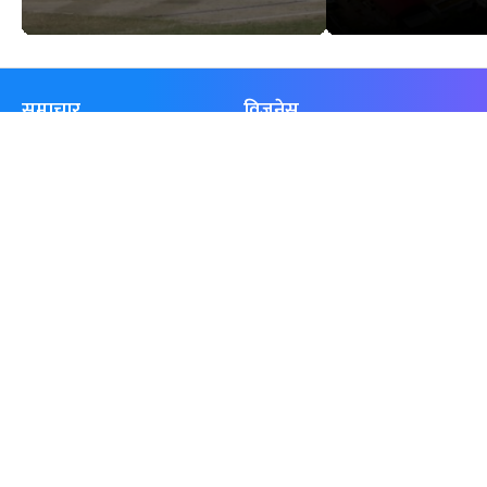
समाचार
विजनेस
समाज
बजार
विचार/ब्लग
पर्यटन
साहित्य
रोजगार
अन्तर्वार्ता
बैँक / वित्त
खेलकुद़़
अटो
जीवनशैली/स्वास्थ्य
सूचना-प्रविधि
प्रवास
अन्तर्राष्ट्रिय
खेलकुद लाईभ
अनलाइनखबर सूची
एनपीएल २०८१
नेपालका ५० प्रभावशाली महिला २०८१