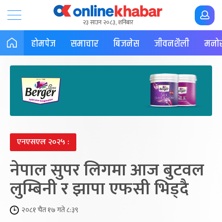
२३ साउन २०८३, शनिबार
होमपेज
समाचार
बिजनेस
जीवनशैली
मनोर
एनएसएल २०२५ :
नेपाल सुपर लिगमा आज बुटवल
लुम्बिनी र झापा एफसी भिड्दै
२०८१ चैत १७ गते ८:३९