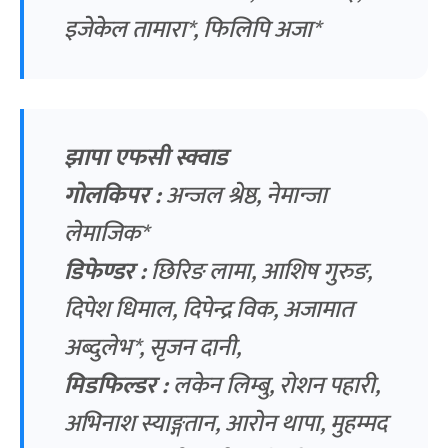
इजेकेल तामारा*, फिलिपि अजा*
झापा एफसी स्क्वाड
गोलकिपर :
अन्जल श्रेष्ठ, नेमान्जा
लेमाजिक*
डिफेण्डर :
छिरिङ लामा, आशिष गुरुङ,
दिपेश धिमाल, दिपेन्द्र विक, अजामात
अब्दुलेभ*, सृजन दानी,
मिडफिल्डर :
लकेन लिम्बु, रोशन पहारी,
अभिनाश स्याङ्गतान, आरोन थापा, मुहम्मद