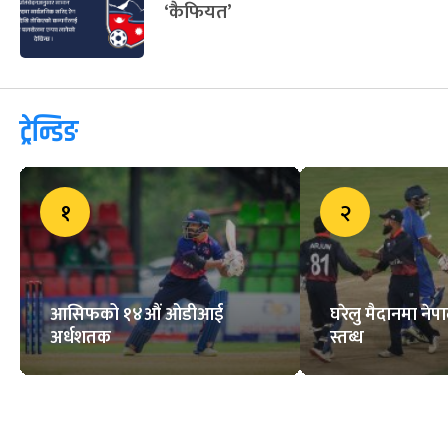
‘कैफियत’
ट्रेन्डिङ
१
२
आसिफको १४औं ओडीआई
घरेलु मैदानमा नेप
अर्धशतक
स्तब्ध