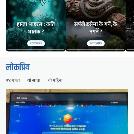
हान्ता भाइरस : कति
सर्पले डसेमा के गर्ने, के
घातक ?
नगर्ने ?
8
STORIES
6
STORIES
लोकप्रिय
२४ घण्टा
यो साता
यो महिना