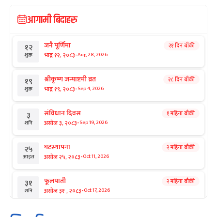
आगामी बिदाहरु
जनै पूर्णिमा
२१ दिन बाँकी
१२
-
भाद्र १२, २०८३
Aug 28, 2026
शुक्र
श्रीकृष्ण जन्माष्टमी व्रत
२८ दिन बाँकी
१९
-
भाद्र १९, २०८३
Sep 4, 2026
शुक्र
संविधान दिवस
१ महिना बाँकी
३
-
असोज ३, २०८३
Sep 19, 2026
शनि
घटस्थापना
२ महिना बाँकी
२५
-
असोज २५, २०८३
Oct 11, 2026
आइत
फूलपाती
२ महिना बाँकी
३१
-
असोज ३१ , २०८३
Oct 17, 2026
शनि
कार्तिक सङ्क्रान्ति
२ महिना बाँकी