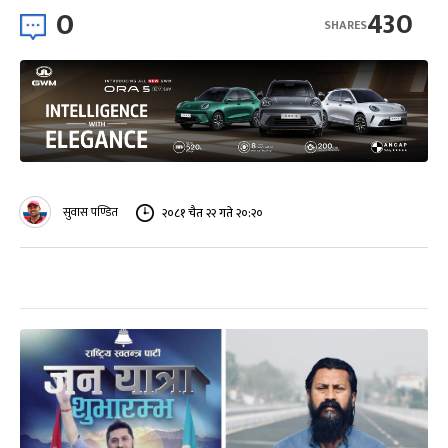
0
430
SHARES
सुवास पण्डित
२०८१ चैत २२ गते २०:२०