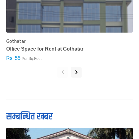
Gothatar
S
Office Space for Rent at Gothatar
H
Rs. 55
R
Per Sq.Feet
‹
›
सम्बन्धित खबर