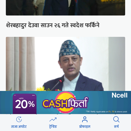
शेरबहादुर देउवा साउन २६ गते स्वदेश फर्किने
‘संसद्‍मा कालो चस्मा खोल्नू, बैठक चल्दा सेयर कारोबार
नगर्नू’
ताजा अपडेट
ट्रेन्डिङ
प्रोफाइल
सर्च