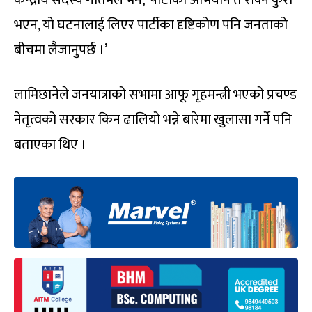
केन्द्रीय सदस्य गौतमले भने, ‘पार्टीको अभियान त रोक्ने कुरा
भएन, यो घटनालाई लिएर पार्टीका दृष्टिकोण पनि जनताको
बीचमा लैजानुपर्छ ।’
लामिछानेले जनयात्राको सभामा आफू गृहमन्त्री भएको प्रचण्ड
नेतृत्वको सरकार किन ढालियो भन्ने बारेमा खुलासा गर्ने पनि
बताएका थिए ।