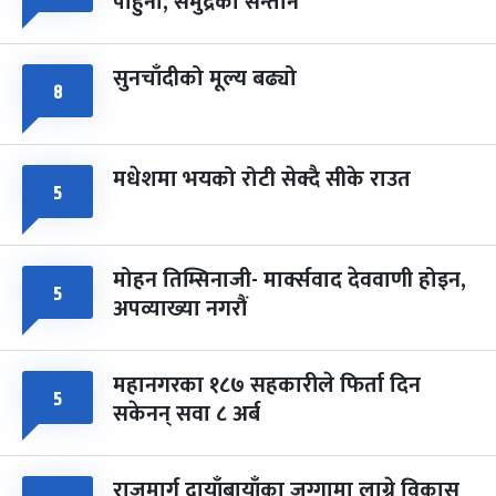
पाहुना, समुद्रका सन्तान
-
चैत्र ८, २०८३
Mar 22, 2027
सोम
सुनचाँदीको मूल्य बढ्यो
८
मधेशमा भयको रोटी सेक्दै सीके राउत
५
मोहन तिम्सिनाजी- मार्क्सवाद देववाणी होइन,
५
अपव्याख्या नगरौं
महानगरका १८७ सहकारीले फिर्ता दिन
५
सकेनन् सवा ८ अर्ब
राजमार्ग दायाँबायाँका जग्गामा लाग्ने विकास