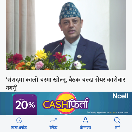
‘संसद्‍मा कालो चस्मा खोल्नू, बैठक चल्दा सेयर कारोबार
नगर्नू’
ताजा अपडेट
ट्रेन्डिङ
प्रोफाइल
सर्च