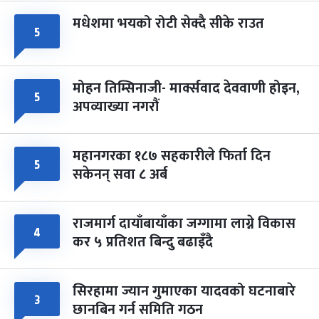
मधेशमा भयको रोटी सेक्दै सीके राउत
५
मोहन तिम्सिनाजी- मार्क्सवाद देववाणी होइन,
५
अपव्याख्या नगरौं
महानगरका १८७ सहकारीले फिर्ता दिन
५
सकेनन् सवा ८ अर्ब
राजमार्ग दायाँबायाँका जग्गामा लाग्ने विकास
४
कर ५ प्रतिशत बिन्दु बढाइँदै
सिरहामा ज्यान गुमाएका यादवको घटनाबारे
३
छानबिन गर्न समिति गठन