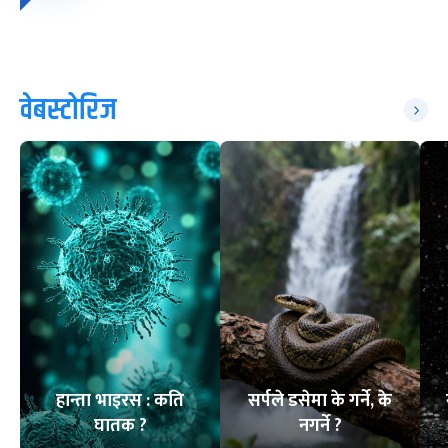
वेबस्टोरिज
हान्ता भाइरस : कति
सर्पले डसेमा के गर्ने, के
घातक ?
नगर्ने ?