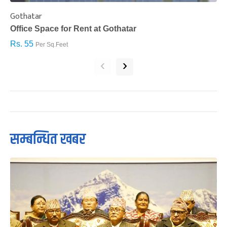
Gothatar
S
Office Space for Rent at Gothatar
H
Rs. 55
R
Per Sq.Feet
‹
›
सम्बन्धित खबर