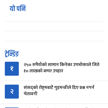
यो पनि
ट्रेन्डिङ
२५० रुपैयाँको सामान किनेका उपभोक्ताले जिते
१
१० लाखको बम्पर उपहार
संसद्को रोष्ट्रमबाटै गृहमन्त्रीले दिए प्रश्न नगर्न
२
चेतावनी