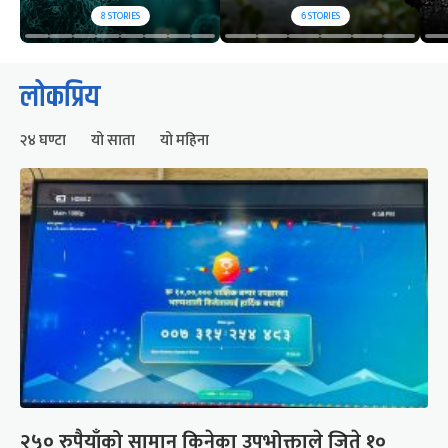
8
STORIES
6
STORIES
लोकप्रिय
२४ घण्टा
यो साता
यो महिना
२५० रुपैयाँको सामान किनेका उपभोक्ताले जिते १०