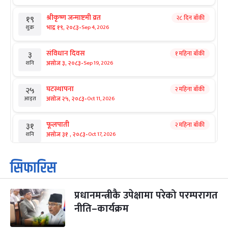
श्रीकृष्ण जन्माष्टमी व्रत
२८ दिन बाँकी
१९
-
भाद्र १९, २०८३
Sep 4, 2026
शुक्र
संविधान दिवस
१ महिना बाँकी
३
-
असोज ३, २०८३
Sep 19, 2026
शनि
घटस्थापना
२ महिना बाँकी
२५
-
असोज २५, २०८३
Oct 11, 2026
आइत
फूलपाती
२ महिना बाँकी
३१
-
असोज ३१ , २०८३
Oct 17, 2026
शनि
कार्तिक सङ्क्रान्ति
२ महिना बाँकी
१
सिफारिस
-
कार्तिक १, २०८३
Oct 18, 2026
आइत
प्रधानमन्त्रीकै उपेक्षामा परेको परम्परागत
महानवमी
२ महिना बाँकी
३
-
नीति–कार्यक्रम
कार्तिक ३, २०८३
Oct 20, 2026
मंगल