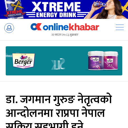
Skip
to
२२ साउन २०८३, शुक्रबार
content
डा. जगमान गुरुङ नेतृत्वको
आन्दोलनमा राप्रपा नेपाल
सक्रिय सहभागी हुने