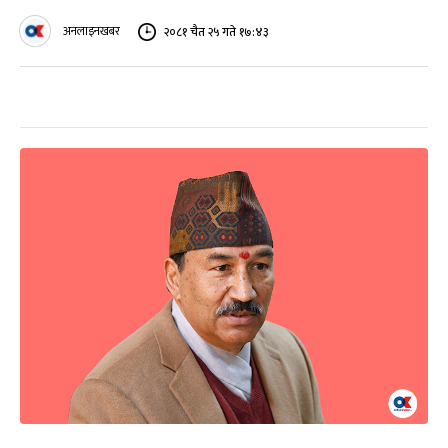
अनलाइनखबर
२०८१ चैत २५ गते १७:४३