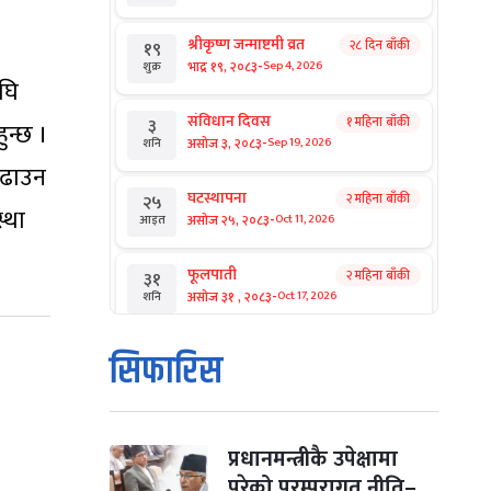
श्रीकृष्ण जन्माष्टमी व्रत
२८ दिन बाँकी
१९
-
भाद्र १९, २०८३
Sep 4, 2026
शुक्र
अघि
संविधान दिवस
१ महिना बाँकी
३
ुन्छ ।
-
असोज ३, २०८३
Sep 19, 2026
शनि
बढाउन
घटस्थापना
२ महिना बाँकी
२५
्था
-
असोज २५, २०८३
Oct 11, 2026
आइत
फूलपाती
२ महिना बाँकी
३१
-
असोज ३१ , २०८३
Oct 17, 2026
शनि
कार्तिक सङ्क्रान्ति
२ महिना बाँकी
१
सिफारिस
-
कार्तिक १, २०८३
Oct 18, 2026
आइत
महानवमी
२ महिना बाँकी
३
-
कार्तिक ३, २०८३
Oct 20, 2026
मंगल
प्रधानमन्त्रीकै उपेक्षामा
परेको परम्परागत नीति–