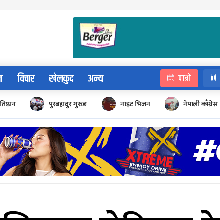
न
विचार
खेलकुद
अन्य
पात्रो
रतिष्ठान
पुरबहादुर गुरुङ
नाइट भिजन
नेपाली काँग्रेस