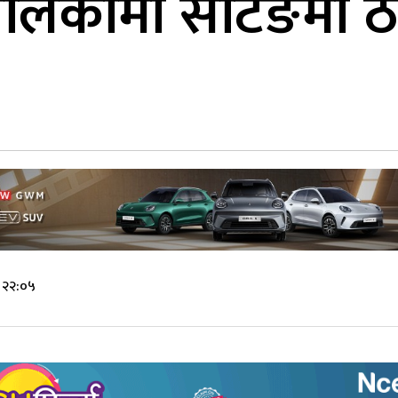
ँपालिकामा सेटिङमा ठ
 २२:०५