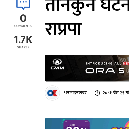
तीनकुने घटनाक
0
राप्रपा
COMMENTS
1.7K
SHARES
अनलाइनखबर
२०८१ चैत २९ ग