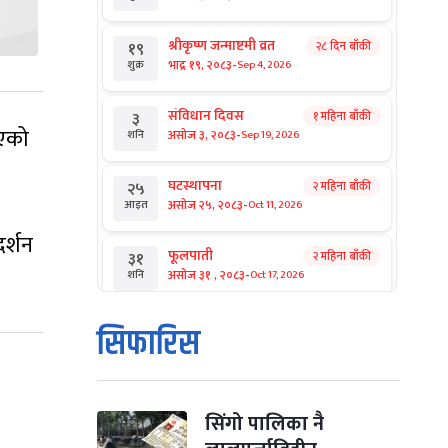
श्रीकृष्ण जन्माष्टमी व्रत
२८ दिन बाँकी
१९
-
भाद्र १९, २०८३
Sep 4, 2026
शुक्र
संविधान दिवस
१ महिना बाँकी
३
गएको
-
असोज ३, २०८३
Sep 19, 2026
शनि
घटस्थापना
२ महिना बाँकी
२५
-
असोज २५, २०८३
Oct 11, 2026
आइत
दर्शन
फूलपाती
२ महिना बाँकी
३१
-
असोज ३१ , २०८३
Oct 17, 2026
शनि
कार्तिक सङ्क्रान्ति
२ महिना बाँकी
१
सिफारिस
-
कार्तिक १, २०८३
Oct 18, 2026
आइत
महानवमी
२ महिना बाँकी
३
-
कार्तिक ३, २०८३
Oct 20, 2026
मंगल
सिंगो पालिका नै