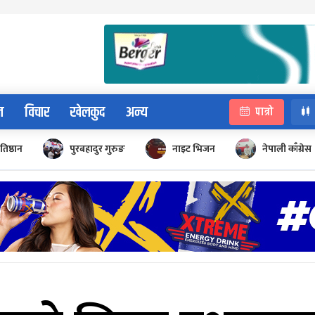
न
विचार
खेलकुद
अन्य
पात्रो
रतिष्ठान
पुरबहादुर गुरुङ
नाइट भिजन
नेपाली काँग्रेस