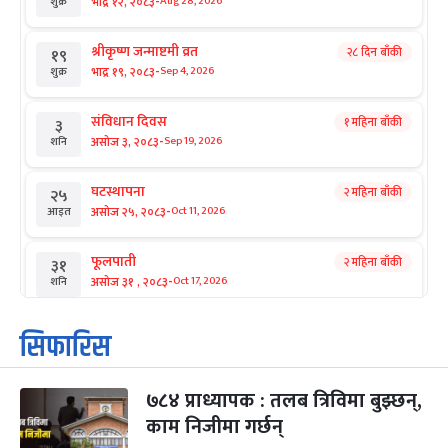
-
भाद्र १२, २०८३
Aug 28, 2026
शुक्र
श्रीकृष्ण जन्माष्टमी व्रत
२८ दिन बाँकी
१९
-
भाद्र १९, २०८३
Sep 4, 2026
शुक्र
संविधान दिवस
१ महिना बाँकी
३
-
असोज ३, २०८३
Sep 19, 2026
शनि
घटस्थापना
२ महिना बाँकी
२५
-
असोज २५, २०८३
Oct 11, 2026
आइत
फूलपाती
२ महिना बाँकी
३१
-
असोज ३१ , २०८३
Oct 17, 2026
शनि
कार्तिक सङ्क्रान्ति
२ महिना बाँकी
१
सिफारिस
-
कार्तिक १, २०८३
Oct 18, 2026
आइत
७८४ प्राध्यापक : तलब त्रिविमा बुझ्छन्,
महानवमी
२ महिना बाँकी
३
-
काम निजीमा गर्छन्
कार्तिक ३, २०८३
Oct 20, 2026
मंगल