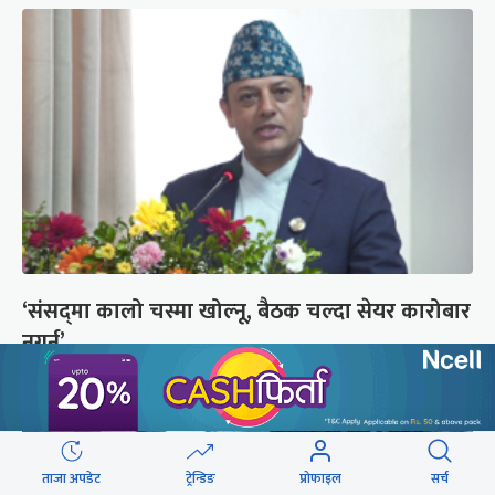
‘संसद्‍मा कालो चस्मा खोल्नू, बैठक चल्दा सेयर कारोबार
नगर्नू’
ताजा अपडेट
ट्रेन्डिङ
प्रोफाइल
सर्च