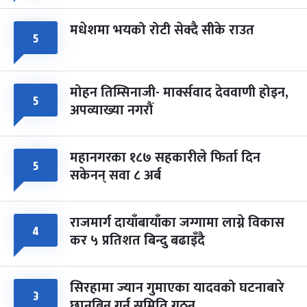
मधेशमा भयको रोटी सेक्दै सीके राउत
५
मोहन तिम्सिनाजी- मार्क्सवाद देववाणी होइन,
५
अपव्याख्या नगरौं
महानगरका १८७ सहकारीले फिर्ता दिन
५
सकेनन् सवा ८ अर्ब
राजमार्ग दायाँबायाँका जग्गामा लाग्ने विकास
४
कर ५ प्रतिशत बिन्दु बढाइँदै
सिरहामा ज्यान गुमाएका यादवको घटनाबारे
३
छानबिन गर्न समिति गठन