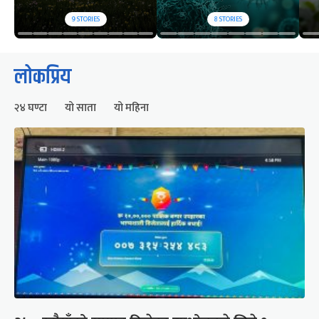
9
STORIES
8
STORIES
लोकप्रिय
२४ घण्टा
यो साता
यो महिना