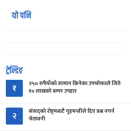
यो पनि
ट्रेन्डिङ
२५० रुपैयाँको सामान किनेका उपभोक्ताले जिते
१
१० लाखको बम्पर उपहार
संसद्को रोष्ट्रमबाटै गृहमन्त्रीले दिए प्रश्न नगर्न
२
चेतावनी