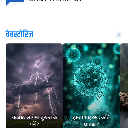
वेबस्टोरिज
चट्याङ लागेमा तुरुन्त के
हान्ता भाइरस : कति
गर्ने ?
घातक ?