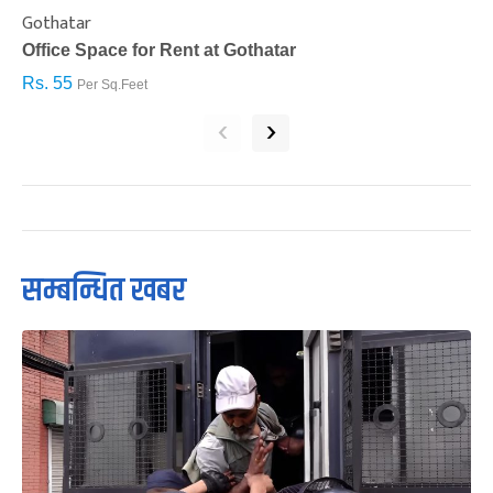
Gothatar
S
Office Space for Rent at Gothatar
H
Rs. 55
R
Per Sq.Feet
‹
›
सम्बन्धित खबर