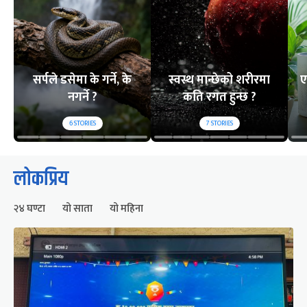
सर्पले डसेमा के गर्ने, के
स्वस्थ मान्छेको शरीरमा
ए
नगर्ने ?
कति रगत हुन्छ ?
6
STORIES
7
STORIES
लोकप्रिय
२४ घण्टा
यो साता
यो महिना