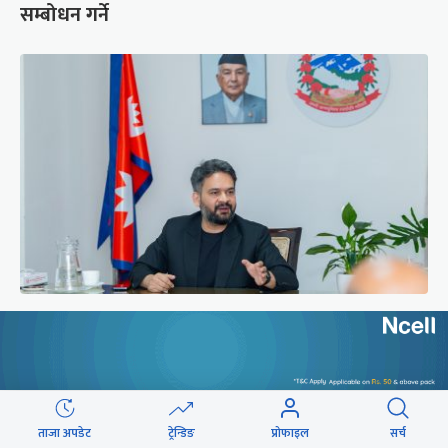
सम्बोधन गर्ने
प्रधानमन्त्री बालेनले ल्याएको विधेयक संसदीय
समितिबाट जस्ताको तस्तै सदर
ताजा अपडेट
ट्रेन्डिङ
प्रोफाइल
सर्च