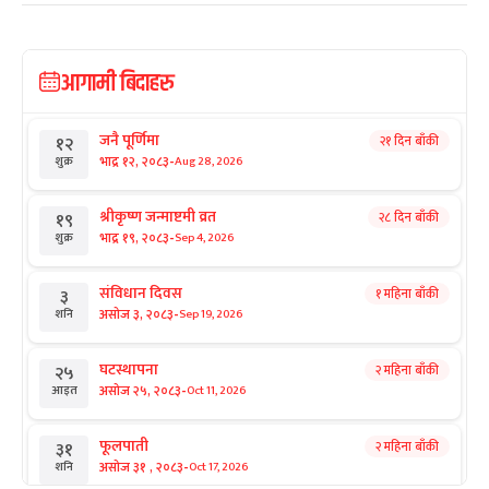
आगामी बिदाहरु
जनै पूर्णिमा
२१ दिन बाँकी
१२
-
भाद्र १२, २०८३
Aug 28, 2026
शुक्र
श्रीकृष्ण जन्माष्टमी व्रत
२८ दिन बाँकी
१९
-
भाद्र १९, २०८३
Sep 4, 2026
शुक्र
संविधान दिवस
१ महिना बाँकी
३
-
असोज ३, २०८३
Sep 19, 2026
शनि
घटस्थापना
२ महिना बाँकी
२५
-
असोज २५, २०८३
Oct 11, 2026
आइत
फूलपाती
२ महिना बाँकी
३१
-
असोज ३१ , २०८३
Oct 17, 2026
शनि