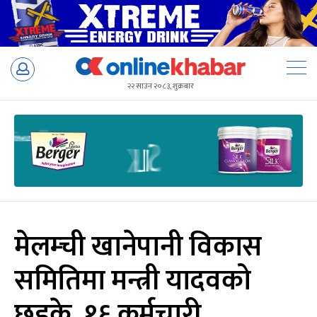
Skip
to
२२ साउन २०८३, शुक्रबार
content
मेलम्ची खानेपानी विकास
समितिमा मन्त्री यादवको
छड्के, १६ कर्मचारी