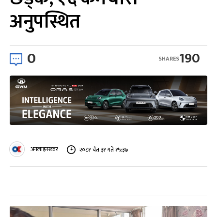
अनुपस्थित
0
190
SHARES
अनलाइनखबर
२०८१ चैत ३१ गते १५:३७