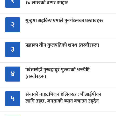
१
१० लाखको बम्पर उपहार
गुन्डुमा अड्किए एमाले पुनर्गठनका प्रस्तावहरू
२
प्रज्ञाका तीन कुलपतिको शपथ (तस्वीरहरू)
३
पर्वतारोही पुरबहादुर गुरुङको अन्त्येष्टि
४
(तस्वीरहरू)
सेनाको नाइटभिजन हेलिकप्टर : भीआईपीका
५
लागि उड्छ, जनताको ज्यान बचाउन उड्दैन