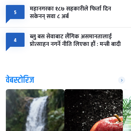
महानगरका १८७ सहकारीले फिर्ता दिन
५
सकेनन् सवा ८ अर्ब
ब्लु बस सेवाबाट लैंगिक असमानतालाई
४
प्रोत्साहन नगर्ने नीति लिएका हौं : मन्त्री बादी
वेबस्टोरिज