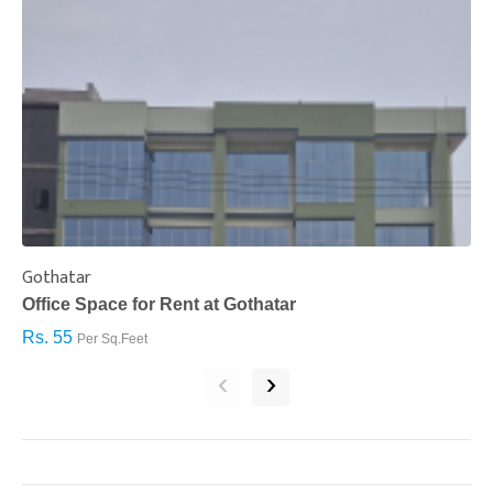
Gothatar
S
Office Space for Rent at Gothatar
H
Rs. 55
R
Per Sq.Feet
‹
›