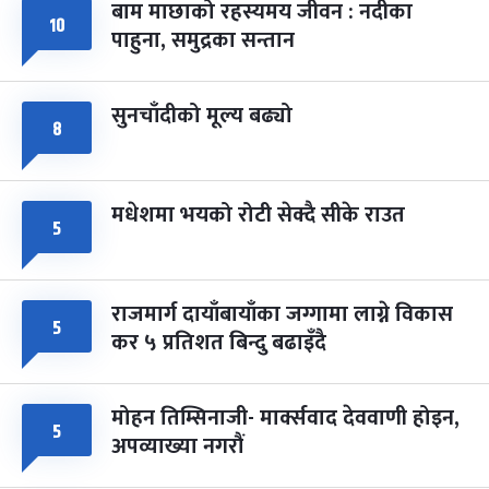
बाम माछाको रहस्यमय जीवन : नदीका
फागुपूर्णिमा
७ महिना बाँकी
८
१०
पाहुना, समुद्रका सन्तान
-
चैत्र ८, २०८३
Mar 22, 2027
सोम
सुनचाँदीको मूल्य बढ्यो
८
मधेशमा भयको रोटी सेक्दै सीके राउत
५
राजमार्ग दायाँबायाँका जग्गामा लाग्ने विकास
५
कर ५ प्रतिशत बिन्दु बढाइँदै
मोहन तिम्सिनाजी- मार्क्सवाद देववाणी होइन,
५
अपव्याख्या नगरौं