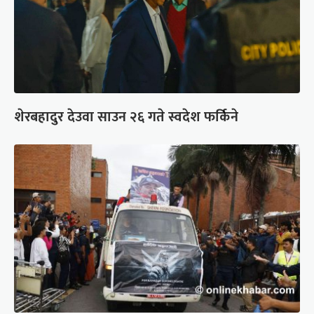
शेरबहादुर देउवा साउन २६ गते स्वदेश फर्किने