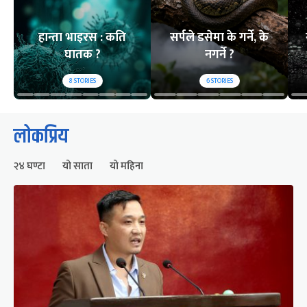
हान्ता भाइरस : कति
सर्पले डसेमा के गर्ने, के
घातक ?
नगर्ने ?
8
STORIES
6
STORIES
लोकप्रिय
२४ घण्टा
यो साता
यो महिना