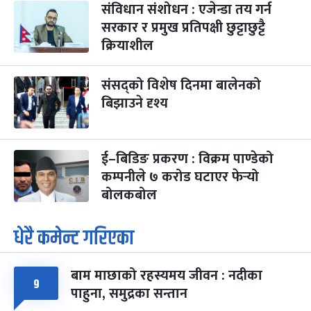
संविधान संशोधन : एजेन्डा तय गर्न
भाइटीका
३ महिना बाँकी
२५
-
कार्तिक २५, २०८३
Nov 11, 2026
बुध
सरकार र प्रमुख प्रतिपक्षी छुट्टाछुट्टै
क्रियाशील
छठपर्व
३ महिना बाँकी
२९
-
कार्तिक २९, २०८३
Nov 15, 2026
आइत
संसद्को विशेष दिनमा बालेनको
बिझाउने दृश्य
क्रिसमस डे
४ महिना बाँकी
१०
-
पौष १०, २०८३
Dec 25, 2026
शुक्र
तमुल्होछार
४ महिना बाँकी
१५
ई–बिडिङ प्रकरण : विक्रम पाण्डेको
-
पौष १५, २०८३
Dec 30, 2026
बुध
कम्पनीले ७ करोड घटाएर फेर्‍यो
बोलकबोल
पृथ्वी जयन्ती
५ महिना बाँकी
२७
-
पौष २७, २०८३
Jan 11, 2027
सोम
धेरै कमेन्ट गरिएका
माघे सङ्क्रान्ति
५ महिना बाँकी
१
-
माघ १, २०८३
Jan 15, 2027
शुक्र
बाम माछाको रहस्यमय जीवन : नदीका
९
पाहुना, समुद्रका सन्तान
सहिद दिवस
५ महिना बाँकी
१६