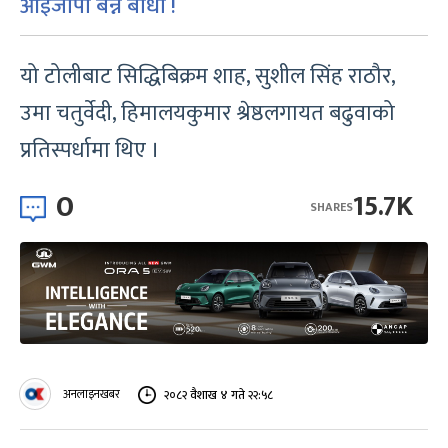
आईजीपी बन्न बाधा !
यो टोलीबाट सिद्धिबिक्रम शाह, सुशील सिंह राठौर,
उमा चतुर्वेदी, हिमालयकुमार श्रेष्ठलगायत बढुवाको
प्रतिस्पर्धामा थिए ।
0
15.7K
SHARES
अनलाइनखबर
२०८२ वैशाख ४ गते २२:५८