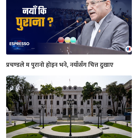
प्रचण्डले म पुरानो होइन भने, नयाँसँग चित्त दुखाए