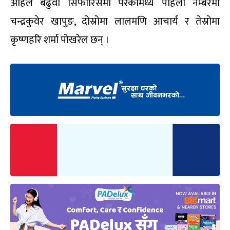
अहिले बढुवा सिफारिसमा परेकामध्ये पहिलो नम्बरमा
चन्द्रकुवेर खापुङ, दोस्रोमा लालमणि आचार्य र तेस्रोमा
कृष्णहरि शर्मा पोखरेल छन् ।