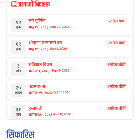
आगामी बिदाहरु
जनै पूर्णिमा
२२ दिन बाँकी
१२
-
भाद्र १२, २०८३
Aug 28, 2026
शुक्र
श्रीकृष्ण जन्माष्टमी व्रत
२९ दिन बाँकी
१९
-
भाद्र १९, २०८३
Sep 4, 2026
शुक्र
संविधान दिवस
१ महिना बाँकी
३
-
असोज ३, २०८३
Sep 19, 2026
शनि
घटस्थापना
२ महिना बाँकी
२५
-
असोज २५, २०८३
Oct 11, 2026
आइत
फूलपाती
२ महिना बाँकी
३१
-
असोज ३१ , २०८३
Oct 17, 2026
शनि
कार्तिक सङ्क्रान्ति
२ महिना बाँकी
१
सिफारिस
-
कार्तिक १, २०८३
Oct 18, 2026
आइत