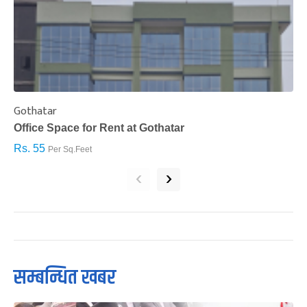
Gothatar
S
Office Space for Rent at Gothatar
H
Rs. 55
R
Per Sq.Feet
‹
›
सम्बन्धित खबर