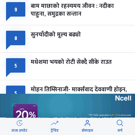
बाम माछाको रहस्यमय जीवन : नदीका
फागुपूर्णिमा
७ महिना बाँकी
८
९
पाहुना, समुद्रका सन्तान
-
चैत्र ८, २०८३
Mar 22, 2027
सोम
सुनचाँदीको मूल्य बढ्यो
८
मधेशमा भयको रोटी सेक्दै सीके राउत
५
मोहन तिम्सिनाजी- मार्क्सवाद देववाणी होइन,
५
अपव्याख्या नगरौं
महानगरका १८७ सहकारीले फिर्ता दिन
५
सकेनन् सवा ८ अर्ब
ताजा अपडेट
ट्रेन्डिङ
प्रोफाइल
सर्च