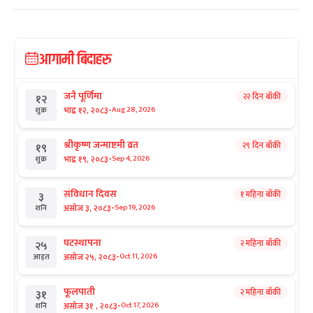
आगामी बिदाहरु
जनै पूर्णिमा
२२ दिन बाँकी
१२
-
भाद्र १२, २०८३
Aug 28, 2026
शुक्र
श्रीकृष्ण जन्माष्टमी व्रत
२९ दिन बाँकी
१९
-
भाद्र १९, २०८३
Sep 4, 2026
शुक्र
संविधान दिवस
१ महिना बाँकी
३
-
असोज ३, २०८३
Sep 19, 2026
शनि
घटस्थापना
२ महिना बाँकी
२५
-
असोज २५, २०८३
Oct 11, 2026
आइत
फूलपाती
२ महिना बाँकी
३१
-
असोज ३१ , २०८३
Oct 17, 2026
शनि