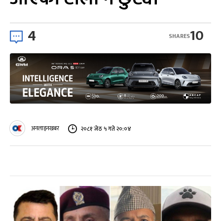
4
10
SHARES
अनलाइनखबर
२०८१ जेठ ५ गते २०:०४