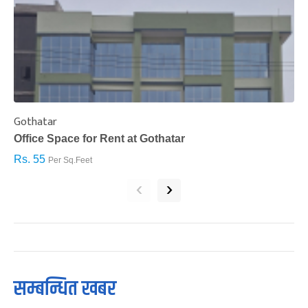
Gothatar
S
Office Space for Rent at Gothatar
H
Rs. 55
R
Per Sq.Feet
‹
›
सम्बन्धित खबर