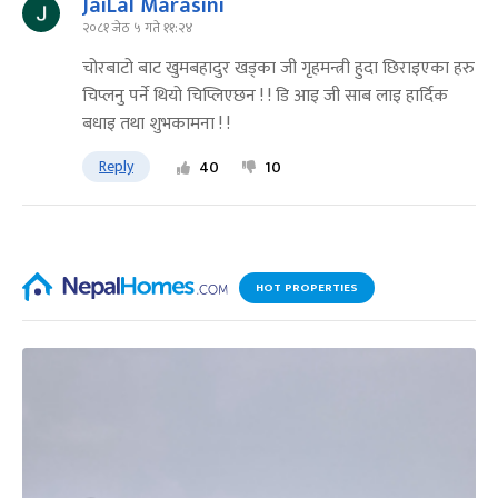
JaiLal Marasini
२०८१ जेठ ५ गते ११:२४
चोरबाटो बाट खुमबहादुर खड्का जी गृहमन्त्री हुदा छिराइएका हरु
चिप्लनु पर्ने थियो चिप्लिएछन ! ! डि आइ जी साब लाइ हार्दिक
बधाइ तथा शुभकामना ! !
Reply
40
10
HOT PROPERTIES