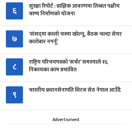
सुरक्षा रिपोर्ट : प्राज्ञिक आवरणमा तिब्बत पक्षीय
६
भाष्य निर्माणको योजना
‘संसद्‍मा कालो चस्मा खोल्नू, बैठक चल्दा सेयर
७
कारोबार नगर्नू’
राष्ट्रिय परिचयपत्रको ‘सर्भर’ समस्याले १६
८
निकायका काम प्रभावित
भारतीय प्रधानसेनापति धिरज सेठ नेपाल आउँदै
९
Advertisment