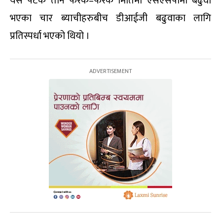
यस पटक तीन फरक–फरक मितिमा एसएसपीमा बढुवा
भएका चार ब्याचीहरुबीच डीआईजी बढुवाका लागि
प्रतिस्पर्धा भएको थियो ।