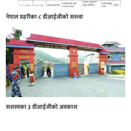
नेपाल प्रहरीका ८ डीआईजीको सरुवा
सशस्त्रका ३ डीआईजीको अवकाश