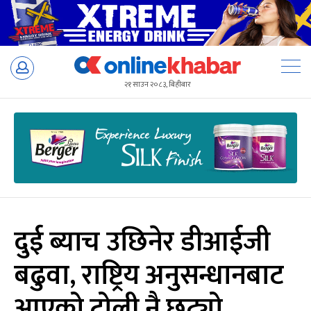
Skip
to
२१ साउन २०८३, बिहीबार
content
दुई ब्याच उछिनेर डीआईजी
बढुवा, राष्ट्रिय अनुसन्धानबाट
आएको टोली नै छुट्यो