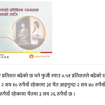
१४ प्रतिशत बढेको छ भने फुजी स्याउ ०.५१ प्रतिशतले बढेको 
 सय १० रुपैयाँ रहेकामा ३१ चैत आइपुग्दा २ सय ४० रुपैया
ुपैयाँ रहेकामा चैतमा ३ सय २६ रुपैयाँ छ ।