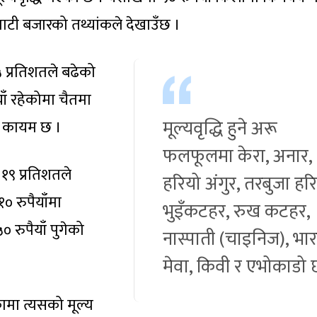
माटी बजारको तथ्यांकले देखाउँछ ।
 प्रतिशतले बढेको
ाँ रहेकोमा चैतमा
मूल्यवृद्धि हुने अरू
ाँ कायम छ ।
फलफूलमा केरा, अनार,
 १९ प्रतिशतले
हरियो अंगुर, तरबुजा हरि
० रुपैयाँमा
भुइँकटहर, रुख कटहर,
 रुपैयाँ पुगेको
नास्पाती (चाइनिज), भा
मेवा, किवी र एभोकाडो 
कामा त्यसको मूल्य