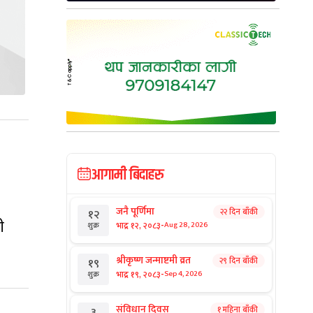
आगामी बिदाहरु
जनै पूर्णिमा
२२ दिन बाँकी
१२
ी
-
भाद्र १२, २०८३
Aug 28, 2026
शुक्र
श्रीकृष्ण जन्माष्टमी व्रत
२९ दिन बाँकी
१९
-
भाद्र १९, २०८३
Sep 4, 2026
शुक्र
संविधान दिवस
१ महिना बाँकी
३