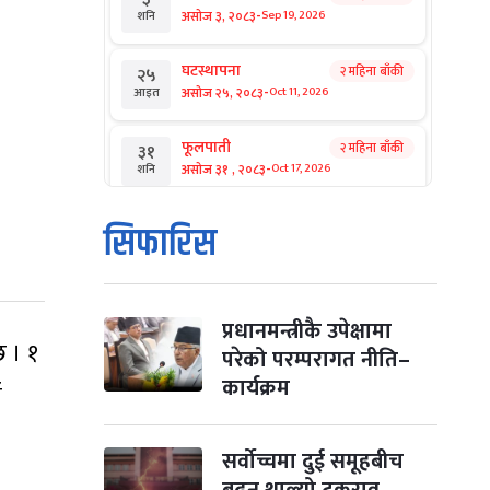
-
असोज ३, २०८३
Sep 19, 2026
शनि
घटस्थापना
२ महिना बाँकी
२५
-
असोज २५, २०८३
Oct 11, 2026
आइत
फूलपाती
२ महिना बाँकी
३१
-
असोज ३१ , २०८३
Oct 17, 2026
शनि
कार्तिक सङ्क्रान्ति
२ महिना बाँकी
१
सिफारिस
-
कार्तिक १, २०८३
Oct 18, 2026
आइत
महानवमी
२ महिना बाँकी
३
-
कार्तिक ३, २०८३
Oct 20, 2026
मंगल
प्रधानमन्त्रीकै उपेक्षामा
छ । १
परेको परम्परागत नीति–
विजयादशमी
२ महिना बाँकी
४
कार्यक्रम
ँ
-
कार्तिक ४, २०८३
Oct 21, 2026
बुध
पापा‌ङ्कुशा एकादशी व्रत
सर्वोच्चमा दुई समूहबीच
२ महिना बाँकी
५
-
कार्तिक ५, २०८३
Oct 22, 2026
बिहि