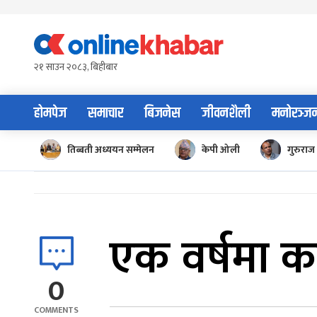
Skip
to
content
२१ साउन २०८३, बिहीबार
होमपेज
समाचार
बिजनेस
जीवनशैली
मनोरञ्ज
तिब्बती अध्ययन सम्मेलन
केपी ओली
गुरुराज 
एक वर्षमा क
0
COMMENTS