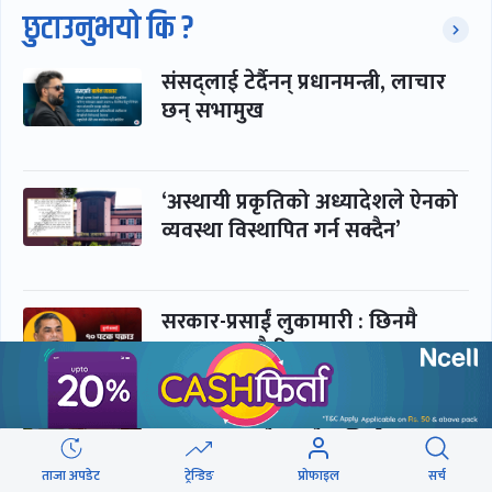
छुटाउनुभयो कि ?
संसद्लाई टेर्दैनन् प्रधानमन्त्री, लाचार
छन् सभामुख
‘अस्थायी प्रकृतिको अध्यादेशले ऐनको
व्यवस्था विस्थापित गर्न सक्दैन’
सरकार-प्रसाईं लुकामारी : छिनमै
पक्राउ, तुरुन्तै रिहा
‘कामचलाउ’ नेतृत्वले थलियो स्वास्थ्य
क्षेत्र
ताजा अपडेट
ट्रेन्डिङ
प्रोफाइल
सर्च