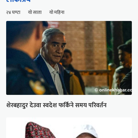
२४ घण्टा
यो साता
यो महिना
शेरबहादुर देउवा स्वदेश फर्किने समय परिवर्तन