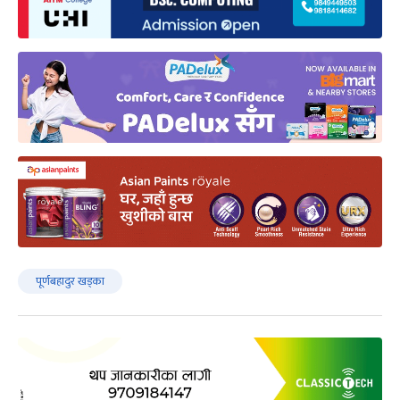
पूर्णबहादुर खड्का