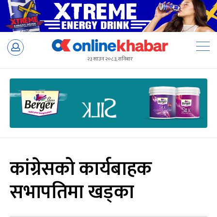
Skip
to
२३ साउन २०८३, शनिबार
content
कांग्रेसको कार्यबाहक
सभापतिमा खड्का