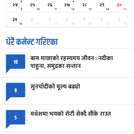
-
फाल्गुन २४, २०८३
Mar 8, 2027
सोम
२४
२५
२६
२७
२८
२९
३०
9
10
11
12
13
14
15
ग्याल्पो ल्होसार
७ महिना बाँकी
२५
३१
१
२
३
४
५
६
-
फाल्गुन २५, २०८३
Mar 9, 2027
मंगल
16
17
18
19
20
21
22
धेरै कमेन्ट गरिएका
पूर्णिमा व्रत
७ महिना बाँकी
७
-
चैत्र ७, २०८३
Mar 21, 2027
आइत
बाम माछाको रहस्यमय जीवन : नदीका
फागुपूर्णिमा
७ महिना बाँकी
८
१०
पाहुना, समुद्रका सन्तान
-
चैत्र ८, २०८३
Mar 22, 2027
सोम
सुनचाँदीको मूल्य बढ्यो
८
मधेशमा भयको रोटी सेक्दै सीके राउत
५