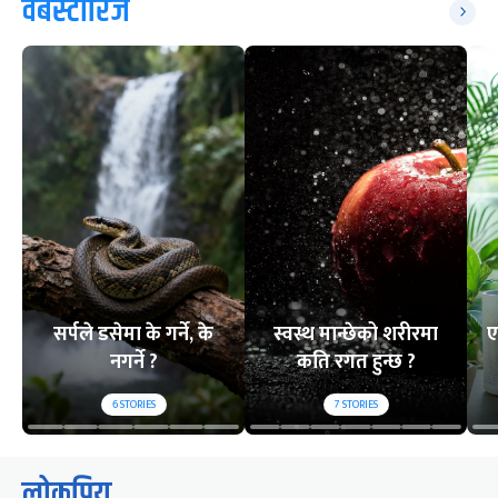
वेबस्टोरिज
सर्पले डसेमा के गर्ने, के
स्वस्थ मान्छेको शरीरमा
ए
नगर्ने ?
कति रगत हुन्छ ?
6
STORIES
7
STORIES
लोकप्रिय