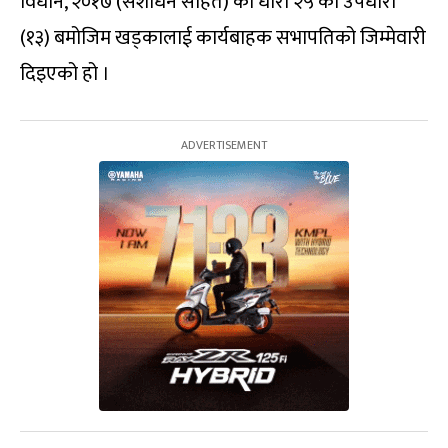
विधान, २०१७ (संशोधन सहित) को धारा २५ को उपधारा
(१३) बमोजिम खड्कालाई कार्यबाहक सभापतिको जिम्मेवारी
दिइएको हो ।