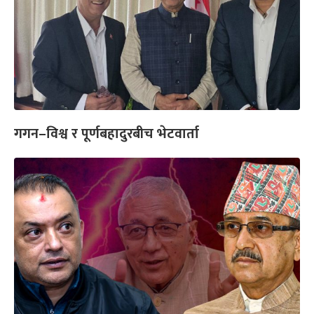
गगन–विश्व र पूर्णबहादुरबीच भेटवार्ता