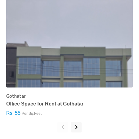
Gothatar
S
Office Space for Rent at Gothatar
H
Rs. 55
R
Per Sq.Feet
‹
›