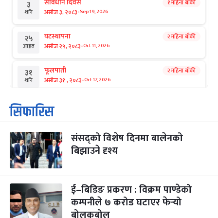
संविधान दिवस
१ महिना बाँकी
३
-
असोज ३, २०८३
Sep 19, 2026
शनि
घटस्थापना
२ महिना बाँकी
२५
-
असोज २५, २०८३
Oct 11, 2026
आइत
फूलपाती
२ महिना बाँकी
३१
-
असोज ३१ , २०८३
Oct 17, 2026
शनि
कार्तिक सङ्क्रान्ति
२ महिना बाँकी
१
सिफारिस
-
कार्तिक १, २०८३
Oct 18, 2026
आइत
संसद्को विशेष दिनमा बालेनको
महानवमी
२ महिना बाँकी
३
-
बिझाउने दृश्य
कार्तिक ३, २०८३
Oct 20, 2026
मंगल
विजयादशमी
२ महिना बाँकी
४
-
कार्तिक ४, २०८३
Oct 21, 2026
बुध
ई–बिडिङ प्रकरण : विक्रम पाण्डेको
कम्पनीले ७ करोड घटाएर फेर्‍यो
पापा‌ङ्कुशा एकादशी व्रत
२ महिना बाँकी
५
बोलकबोल
-
कार्तिक ५, २०८३
Oct 22, 2026
बिहि