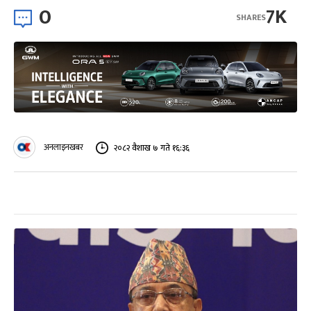
0
7K
SHARES
अनलाइनखबर
२०८२ वैशाख ७ गते १६:३६