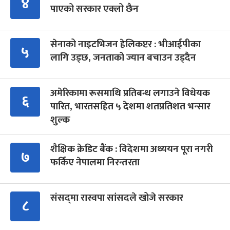
४
पाएको सरकार एक्लो छैन
सेनाको नाइटभिजन हेलिकप्टर : भीआईपीका
५
लागि उड्छ, जनताको ज्यान बचाउन उड्दैन
अमेरिकामा रूसमाथि प्रतिबन्ध लगाउने विधेयक
६
पारित, भारतसहित ५ देशमा शतप्रतिशत भन्सार
शुल्क
शैक्षिक क्रेडिट बैंक : विदेशमा अध्ययन पूरा नगरी
७
फर्किए नेपालमा निरन्तरता
संसद्‍मा रास्वपा सांसदले खोजे सरकार
८