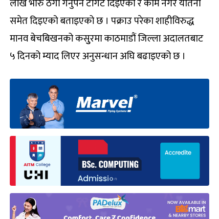
लाख भारु ठगी गर्नुपर्ने टार्गेट दिइएको र काम नगरे यातना
समेत दिइएको बताइएको छ । पक्राउ परेका शाहीविरुद्ध
मानव बेचबिखनको कसुुरमा काठमाडौं जिल्ला अदालतबाट
५ दिनको म्याद लिएर अनुसन्धान अघि बढाइएको छ ।