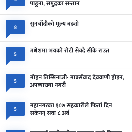
पाहुना, समुद्रका सन्तान
-
चैत्र ८, २०८३
Mar 22, 2027
सोम
सुनचाँदीको मूल्य बढ्यो
८
मधेशमा भयको रोटी सेक्दै सीके राउत
५
मोहन तिम्सिनाजी- मार्क्सवाद देववाणी होइन,
५
अपव्याख्या नगरौं
महानगरका १८७ सहकारीले फिर्ता दिन
५
सकेनन् सवा ८ अर्ब