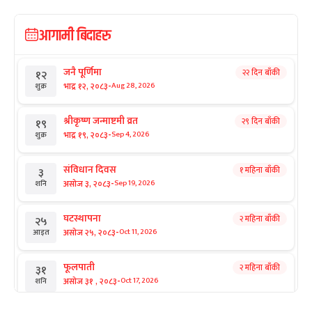
आगामी बिदाहरु
जनै पूर्णिमा
२२ दिन बाँकी
१२
-
भाद्र १२, २०८३
Aug 28, 2026
शुक्र
श्रीकृष्ण जन्माष्टमी व्रत
२९ दिन बाँकी
१९
-
भाद्र १९, २०८३
Sep 4, 2026
शुक्र
संविधान दिवस
१ महिना बाँकी
३
-
असोज ३, २०८३
Sep 19, 2026
शनि
घटस्थापना
२ महिना बाँकी
२५
-
असोज २५, २०८३
Oct 11, 2026
आइत
फूलपाती
२ महिना बाँकी
३१
-
असोज ३१ , २०८३
Oct 17, 2026
शनि