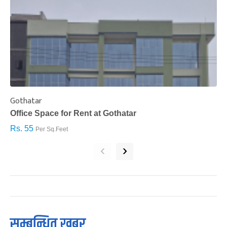
Gothatar
S
Office Space for Rent at Gothatar
H
Rs. 55
R
Per Sq.Feet
‹
›
सम्बन्धित खबर