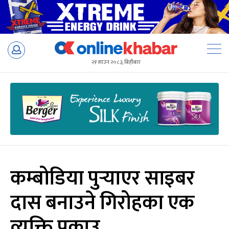
Skip
to
२१ साउन २०८३, बिहीबार
content
कम्बोडिया पुर्‍याएर साइबर
दास बनाउने गिरोहका एक
व्यक्ति पक्राउ