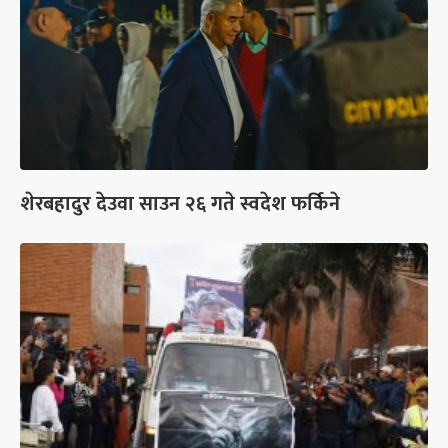
शेरबहादुर देउवा साउन २६ गते स्वदेश फर्किने