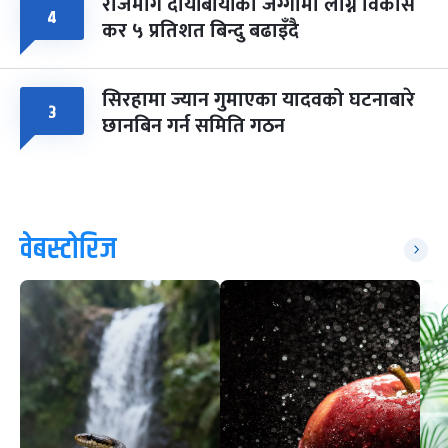
राजमार्ग दायाँबायाँका जग्गामा लाग्ने विकास
४
कर ५ प्रतिशत बिन्दु बढाइँदै
सिरहामा ज्यान गुमाएका यादवको घटनाबारे
३
छानबिन गर्न समिति गठन
वेबस्टोरिज