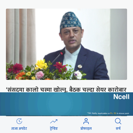
‘संसद्‍मा कालो चस्मा खोल्नू, बैठक चल्दा सेयर कारोबार
नगर्नू’
ताजा अपडेट
ट्रेन्डिङ
प्रोफाइल
सर्च