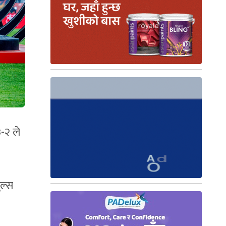
३-२ ले
ुल्स