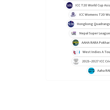
ICC T20 World Cup Asia
ICC Womens T20 Worl
Hongkong Quadrangul
Nepal Super League
AAHA RARA Pokhar
West Indies A Tou
2023–2027 ICC Cri
Aaha RA