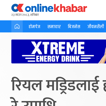
२३ साउन २०८३, शनिबार
होमपेज
समाचार
बिजनेस
जीवनशैली
रियल मड्रिडलाई ह