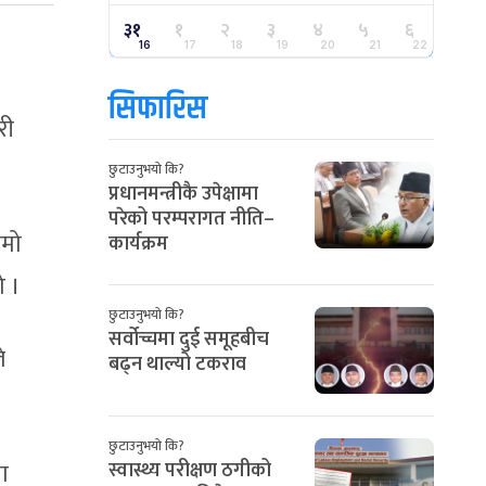
३१
१
२
३
४
५
६
।
16
17
18
19
20
21
22
सिफारिस
री
छुटाउनुभयो कि?
प्रधानमन्त्रीकै उपेक्षामा
परेको परम्परागत नीति–
ामो
कार्यक्रम
ो ।
छुटाउनुभयो कि?
सर्वोच्चमा दुई समूहबीच
े
बढ्न थाल्यो टकराव
छुटाउनुभयो कि?
ा
स्वास्थ्य परीक्षण ठगीको