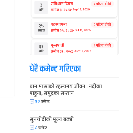
संविधान दिवस
१ महिना बाँकी
३
-
असोज ३, २०८३
Sep 19, 2026
शनि
घटस्थापना
२ महिना बाँकी
२५
-
असोज २५, २०८३
Oct 11, 2026
आइत
फूलपाती
२ महिना बाँकी
३१
-
असोज ३१ , २०८३
Oct 17, 2026
शनि
धेरै कमेन्ट गरिएका
कार्तिक सङ्क्रान्ति
२ महिना बाँकी
१
-
कार्तिक १, २०८३
Oct 18, 2026
आइत
बाम माछाको रहस्यमय जीवन : नदीका
महानवमी
२ महिना बाँकी
३
पाहुना, समुद्रका सन्तान
-
कार्तिक ३, २०८३
Oct 20, 2026
मंगल
१२
कमेन्ट
विजयादशमी
२ महिना बाँकी
४
-
कार्तिक ४, २०८३
Oct 21, 2026
बुध
सुनचाँदीको मूल्य बढ्यो
८
कमेन्ट
पापा‌ङ्कुशा एकादशी व्रत
२ महिना बाँकी
५