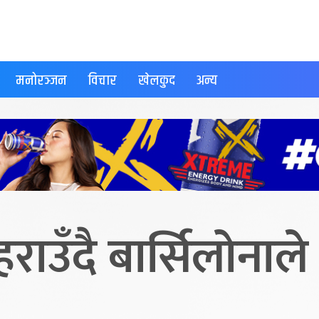
मनोरञ्जन
विचार
खेलकुद
अन्य
राउँदै बार्सिलोनाले