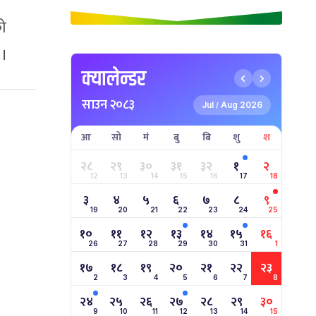
को
 ।
क्यालेन्डर
साउन २०८३
Jul
Aug 2026
/
आ
सो
मं
बु
बि
शु
श
२८
२९
३०
३१
३२
१
२
12
13
14
15
16
17
18
३
४
५
६
७
८
९
19
20
21
22
23
24
25
१०
११
१२
१३
१४
१५
१६
26
27
28
29
30
31
1
१७
१८
१९
२०
२१
२२
२३
2
3
4
5
6
7
8
२४
२५
२६
२७
२८
२९
३०
9
10
11
12
13
14
15