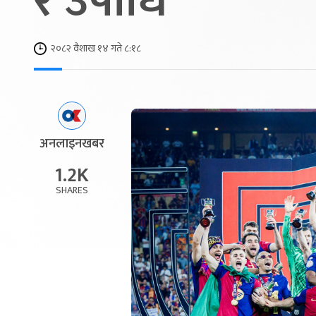
रे उपाधि
२०८२ वैशाख १४ गते ८:१८
अनलाइनखबर
1.2K
SHARES