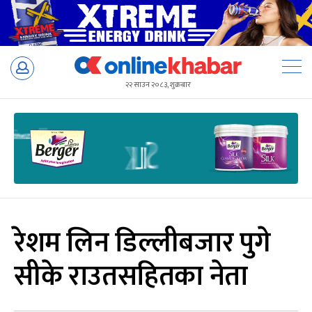
Skip
to
२२ साउन २०८३, शुक्रबार
content
रेशम लिन डिल्लीबजार पुगे
सीके राउतसहितका नेता