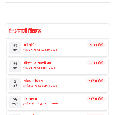
आगामी बिदाहरु
जनै पूर्णिमा
२१ दिन बाँकी
१२
-
भाद्र १२, २०८३
Aug 28, 2026
शुक्र
श्रीकृष्ण जन्माष्टमी व्रत
२८ दिन बाँकी
१९
-
भाद्र १९, २०८३
Sep 4, 2026
शुक्र
संविधान दिवस
१ महिना बाँकी
३
-
असोज ३, २०८३
Sep 19, 2026
शनि
घटस्थापना
२ महिना बाँकी
२५
-
असोज २५, २०८३
Oct 11, 2026
आइत