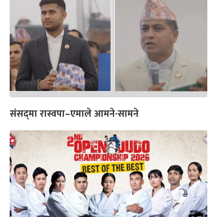
संसद्‍मा रास्वपा–एमाले आमने-सामने