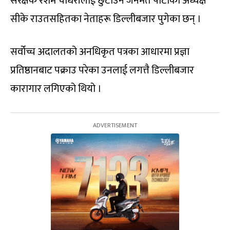
संरक्षक रेशम चौधरीलाई छुटाउन जनमत पार्टीका अध्यक्ष
सीके राउतसहितका नेताहरू डिल्लीबजार पुगेका छन् ।
सर्वोच्च अदालतको अनधिकृत पत्रका आधारमा प्रज्ञा
प्रतिष्ठानबाट पक्राउ परेका उनलाई लगत्तै डिल्लीबजार
कारागार लगिएको थियो ।