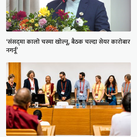
‘संसद्‍मा कालो चस्मा खोल्नू, बैठक चल्दा सेयर कारोबार
नगर्नू’