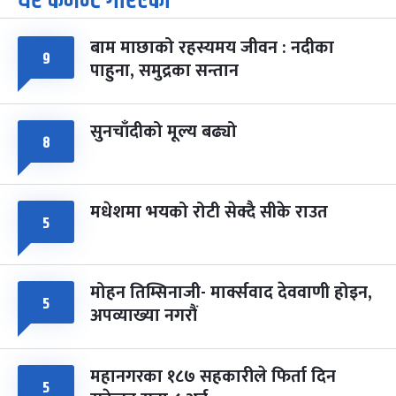
धेरै कमेन्ट गरिएका
-
चैत्र ७, २०८३
Mar 21, 2027
आइत
बाम माछाको रहस्यमय जीवन : नदीका
फागुपूर्णिमा
९
७ महिना बाँकी
८
पाहुना, समुद्रका सन्तान
-
चैत्र ८, २०८३
Mar 22, 2027
सोम
सुनचाँदीको मूल्य बढ्यो
८
मधेशमा भयको रोटी सेक्दै सीके राउत
५
मोहन तिम्सिनाजी- मार्क्सवाद देववाणी होइन,
५
अपव्याख्या नगरौं
महानगरका १८७ सहकारीले फिर्ता दिन
५