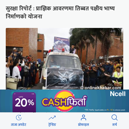
सुरक्षा रिपोर्ट : प्राज्ञिक आवरणमा तिब्बत पक्षीय भाष्य
निर्माणको योजना
ब्रोड पिकमा ज्यान गुमाएका युक्तको शव काठमाडौं
ल्याइयो (तस्वीरहरू)
ताजा अपडेट
ट्रेन्डिङ
प्रोफाइल
सर्च