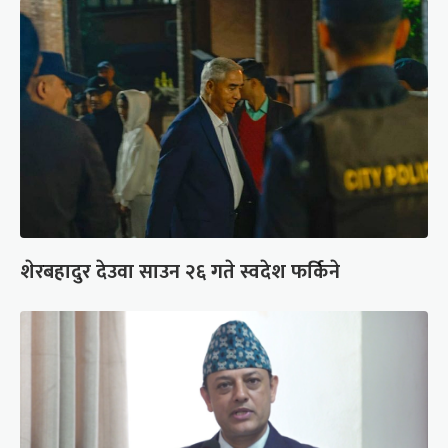
शेरबहादुर देउवा साउन २६ गते स्वदेश फर्किने