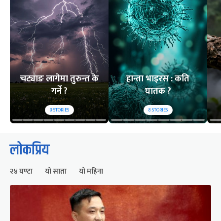
चट्याङ लागेमा तुरुन्त के
हान्ता भाइरस : कति
गर्ने ?
घातक ?
9
STORIES
8
STORIES
लोकप्रिय
२४ घण्टा
यो साता
यो महिना