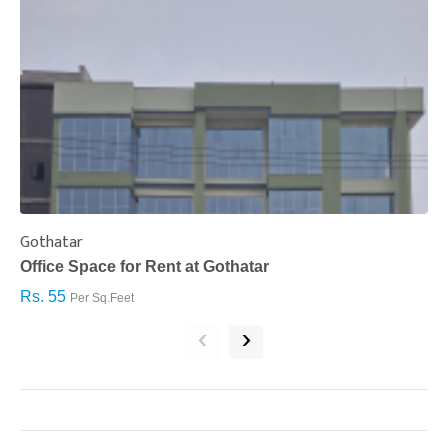
Gothatar
S
Office Space for Rent at Gothatar
H
Rs. 55
R
Per Sq.Feet
‹
›