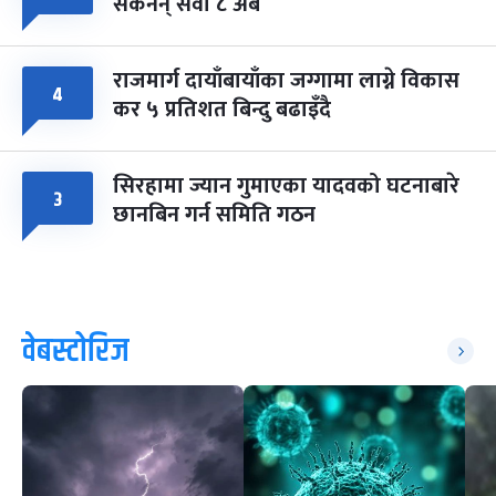
सकेनन् सवा ८ अर्ब
राजमार्ग दायाँबायाँका जग्गामा लाग्ने विकास
४
कर ५ प्रतिशत बिन्दु बढाइँदै
सिरहामा ज्यान गुमाएका यादवको घटनाबारे
३
छानबिन गर्न समिति गठन
वेबस्टोरिज