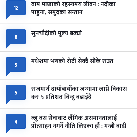
बाम माछाको रहस्यमय जीवन : नदीका
फागुपूर्णिमा
१२
७ महिना बाँकी
८
पाहुना, समुद्रका सन्तान
-
चैत्र ८, २०८३
Mar 22, 2027
सोम
सुनचाँदीको मूल्य बढ्यो
८
मधेशमा भयको रोटी सेक्दै सीके राउत
५
राजमार्ग दायाँबायाँका जग्गामा लाग्ने विकास
५
कर ५ प्रतिशत बिन्दु बढाइँदै
ब्लु बस सेवाबाट लैंगिक असमानतालाई
४
प्रोत्साहन नगर्ने नीति लिएका हौं : मन्त्री बादी