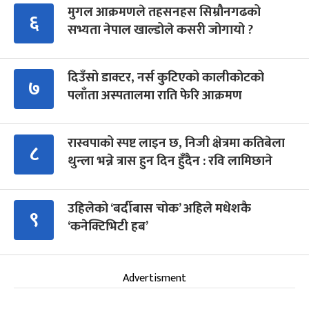
मुगल आक्रमणले तहसनहस सिम्रौनगढको
६
सभ्यता नेपाल खाल्डोले कसरी जोगायो ?
दिउँसो डाक्टर, नर्स कुटिएको कालीकोटको
७
पलाँता अस्पतालमा राति फेरि आक्रमण
रास्वपाको स्पष्ट लाइन छ, निजी क्षेत्रमा कतिबेला
८
थुन्ला भन्ने त्रास हुन दिन हुँदैन : रवि लामिछाने
उहिलेको ‘बर्दीबास चोक’ अहिले मधेशकै
९
‘कनेक्टिभिटी हब’
Advertisment