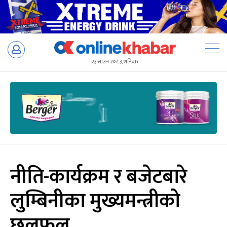
Skip
to
२३ साउन २०८३, शनिबार
content
नीति-कार्यक्रम र बजेटबारे
लुम्बिनीका मुख्यमन्त्रीको
छलफल