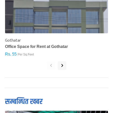
Gothatar
S
Office Space for Rent at Gothatar
H
Rs. 55
R
Per Sq.Feet
‹
›
सम्बन्धित खबर