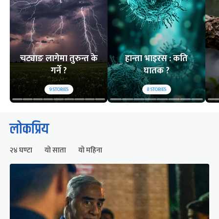
चट्याङ लागेमा तुरुन्त के
हान्ता भाइरस : कति
गर्ने ?
घातक ?
9
STORIES
8
STORIES
लोकप्रिय
२४ घण्टा
यो साता
यो महिना