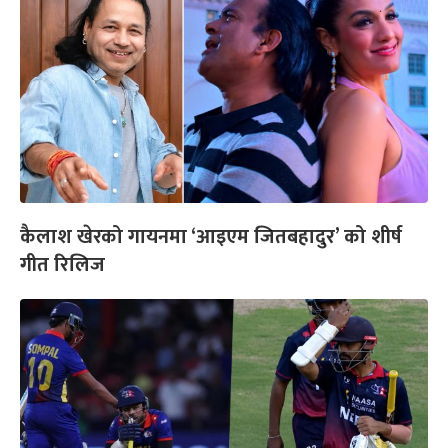
कैलाश खेरको गायनमा ‘आइएम जितबहादुर’ को शीर्ष
गीत रिलिज