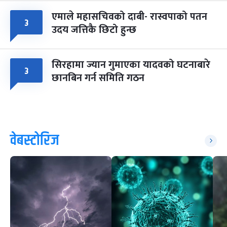
एमाले महासचिवको दाबी- रास्वपाको पतन
३
उदय जत्तिकै छिटो हुन्छ
सिरहामा ज्यान गुमाएका यादवको घटनाबारे
३
छानबिन गर्न समिति गठन
वेबस्टोरिज