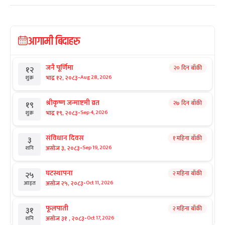
आगामी बिदाहरु
जनै पूर्णिमा
२० दिन बाँकी
१२
-
भाद्र १२, २०८३
Aug 28, 2026
शुक्र
श्रीकृष्ण जन्माष्टमी व्रत
२७ दिन बाँकी
१९
-
भाद्र १९, २०८३
Sep 4, 2026
शुक्र
संविधान दिवस
१ महिना बाँकी
३
-
असोज ३, २०८३
Sep 19, 2026
शनि
घटस्थापना
२ महिना बाँकी
२५
-
असोज २५, २०८३
Oct 11, 2026
आइत
फूलपाती
२ महिना बाँकी
३१
-
असोज ३१ , २०८३
Oct 17, 2026
शनि