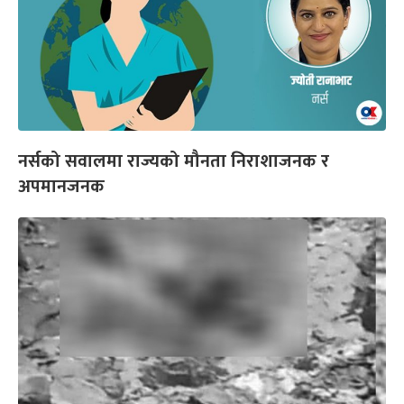
नर्सको सवालमा राज्यको मौनता निराशाजनक र
अपमानजनक