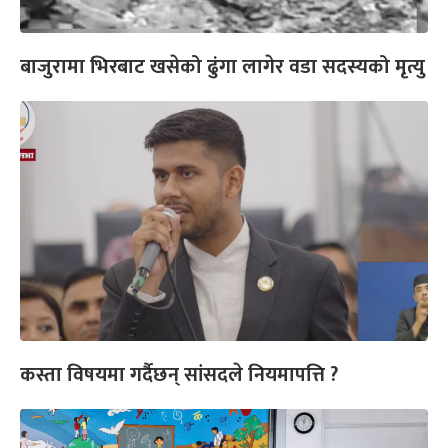
बाजुरामा भिरबाट खसेको ढुंगा लागेर वडा सदस्यको मृत्यु
कस्ता विषयमा गर्दैछन् सांसदले नियमापत्ति ?