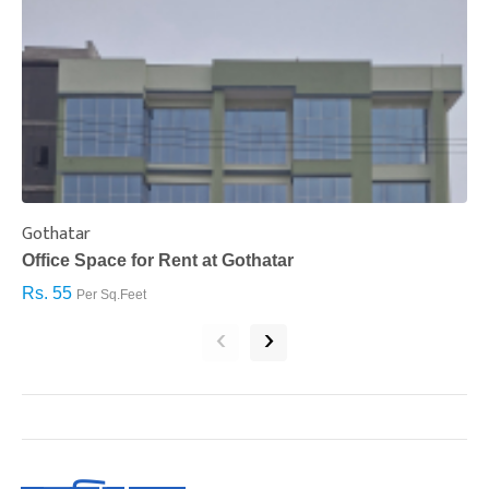
Gothatar
S
Office Space for Rent at Gothatar
H
Rs. 55
R
Per Sq.Feet
‹
›