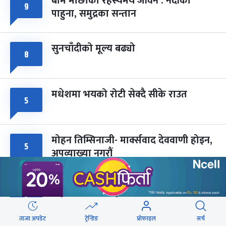
बाम माछाको रहस्यमय जीवन : नदीका
फागुपूर्णिमा
७ महिना बाँकी
८
९
पाहुना, समुद्रका सन्तान
-
चैत्र ८, २०८३
Mar 22, 2027
सोम
सुनचाँदीको मूल्य बढ्यो
८
मधेशमा भयको रोटी सेक्दै सीके राउत
५
मोहन तिम्सिनाजी- मार्क्सवाद देववाणी होइन,
५
अपव्याख्या नगरौं
महानगरका १८७ सहकारीले फिर्ता दिन
५
सकेनन् सवा ८ अर्ब
ताजा अपडेट
ट्रेन्डिङ
प्रोफाइल
सर्च