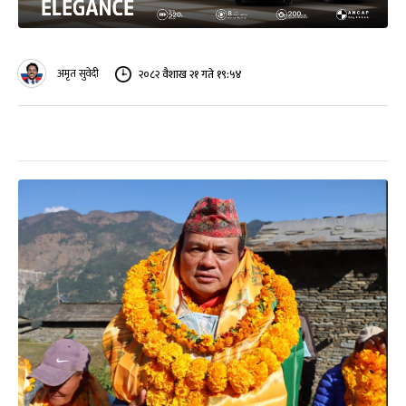
अमृत सुवेदी
२०८२ वैशाख २१ गते १९:५४