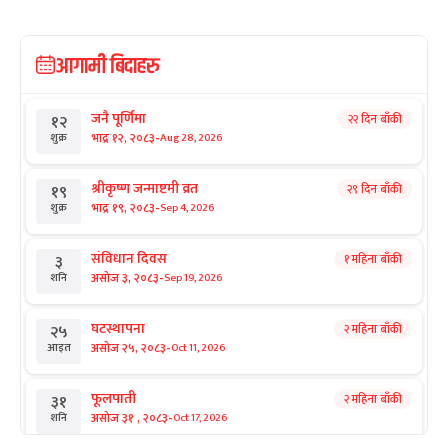
आगामी बिदाहरु
जनै पूर्णिमा
२२ दिन बाँकी
१२
-
भाद्र १२, २०८३
Aug 28, 2026
शुक्र
श्रीकृष्ण जन्माष्टमी व्रत
२९ दिन बाँकी
१९
-
भाद्र १९, २०८३
Sep 4, 2026
शुक्र
संविधान दिवस
१ महिना बाँकी
३
-
असोज ३, २०८३
Sep 19, 2026
शनि
घटस्थापना
२ महिना बाँकी
२५
-
असोज २५, २०८३
Oct 11, 2026
आइत
फूलपाती
२ महिना बाँकी
३१
-
असोज ३१ , २०८३
Oct 17, 2026
शनि