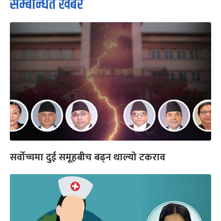
सम्बन्धित खबर
सर्वोच्चमा दुई समूहबीच बढ्न थाल्यो टकराव