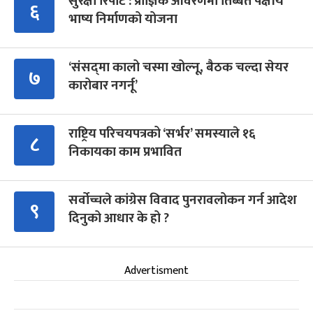
सुरक्षा रिपोर्ट : प्राज्ञिक आवरणमा तिब्बत पक्षीय
६
भाष्य निर्माणको योजना
‘संसद्‍मा कालो चस्मा खोल्नू, बैठक चल्दा सेयर
७
कारोबार नगर्नू’
राष्ट्रिय परिचयपत्रको ‘सर्भर’ समस्याले १६
८
निकायका काम प्रभावित
सर्वोच्चले कांग्रेस विवाद पुनरावलोकन गर्न आदेश
९
दिनुको आधार के हो ?
Advertisment