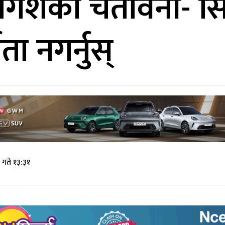
योगेशको चेतावनी- 
्खता नगर्नुस्
गते १३:३१