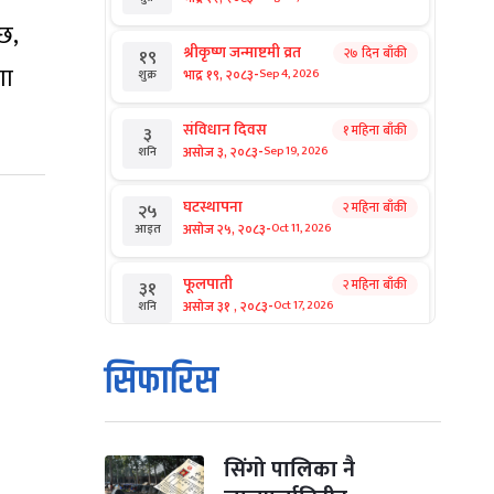
छ,
श्रीकृष्ण जन्माष्टमी व्रत
२७ दिन बाँकी
१९
गा
-
भाद्र १९, २०८३
Sep 4, 2026
शुक्र
संविधान दिवस
१ महिना बाँकी
३
-
असोज ३, २०८३
Sep 19, 2026
शनि
घटस्थापना
२ महिना बाँकी
२५
-
असोज २५, २०८३
Oct 11, 2026
आइत
फूलपाती
२ महिना बाँकी
३१
-
असोज ३१ , २०८३
Oct 17, 2026
शनि
कार्तिक सङ्क्रान्ति
२ महिना बाँकी
१
सिफारिस
-
कार्तिक १, २०८३
Oct 18, 2026
आइत
महानवमी
२ महिना बाँकी
३
-
कार्तिक ३, २०८३
Oct 20, 2026
मंगल
सिंगो पालिका नै