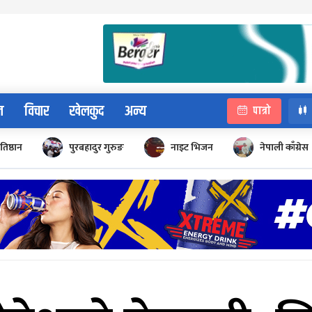
न
विचार
खेलकुद
अन्य
पात्रो
रतिष्ठान
पुरबहादुर गुरुङ
नाइट भिजन
नेपाली काँग्रेस