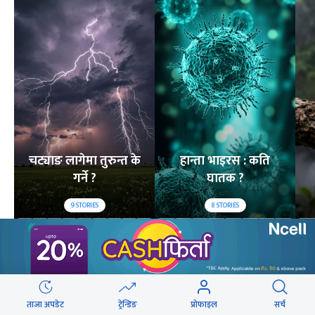
चट्याङ लागेमा तुरुन्त के
हान्ता भाइरस : कति
गर्ने ?
घातक ?
9
STORIES
8
STORIES
लोकप्रिय
२४ घण्टा
यो साता
यो महिना
ताजा अपडेट
ट्रेन्डिङ
प्रोफाइल
सर्च