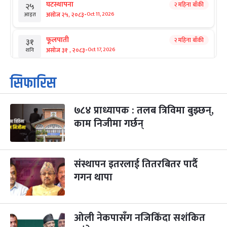
घटस्थापना
२ महिना बाँकी
२५
-
असोज २५, २०८३
Oct 11, 2026
आइत
फूलपाती
२ महिना बाँकी
३१
-
असोज ३१ , २०८३
Oct 17, 2026
शनि
कार्तिक सङ्क्रान्ति
२ महिना बाँकी
१
सिफारिस
-
कार्तिक १, २०८३
Oct 18, 2026
आइत
७८४ प्राध्यापक : तलब त्रिविमा बुझ्छन्,
महानवमी
२ महिना बाँकी
३
-
काम निजीमा गर्छन्
कार्तिक ३, २०८३
Oct 20, 2026
मंगल
विजयादशमी
२ महिना बाँकी
४
-
कार्तिक ४, २०८३
Oct 21, 2026
बुध
संस्थापन इतरलाई तितरबितर पार्दै
गगन थापा
पापा‌ङ्कुशा एकादशी व्रत
२ महिना बाँकी
५
-
कार्तिक ५, २०८३
Oct 22, 2026
बिहि
ओली नेकपासँग नजिकिँदा सशंकित
कुकुर तिहार
३ महिना बाँकी
२२