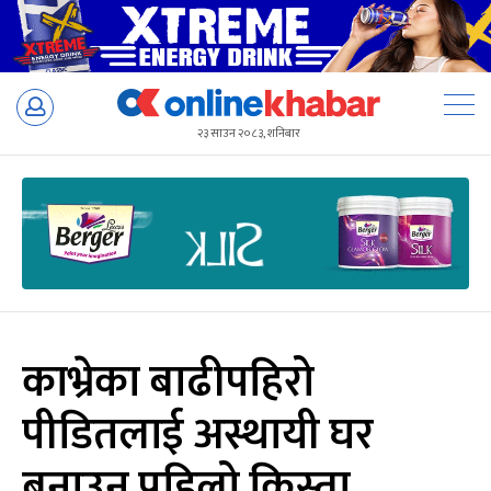
Skip
to
२३ साउन २०८३, शनिबार
content
काभ्रेका बाढीपहिरो
पीडितलाई अस्थायी घर
बनाउन पहिलो किस्ता