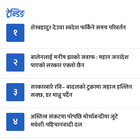
ट्रेन्डिङ
शेरबहादुर देउवा स्वदेश फर्किने समय परिवर्तन
१
बालेनलाई मनीष झाको जवाफ : महान जनादेश
२
पाएको सरकार एक्लो छैन
सरकारबारे रवि– बादलको टुक्रामा जहाज हल्लिन
३
सक्छ, डर मान्नु पर्दैन
अस्तित्व संकटमा परेपछि मोर्चाबन्दीमा जुटे
४
मधेशी-पहिचानवादी दल