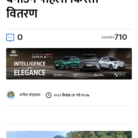
वितरण
0
710
SHARES
कपिल कोइराला
२०८२ वैशाख २४ गते १५:२७