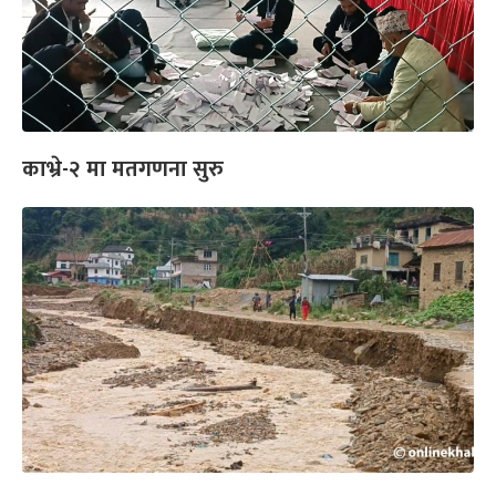
काभ्रे-२ मा मतगणना सुरु