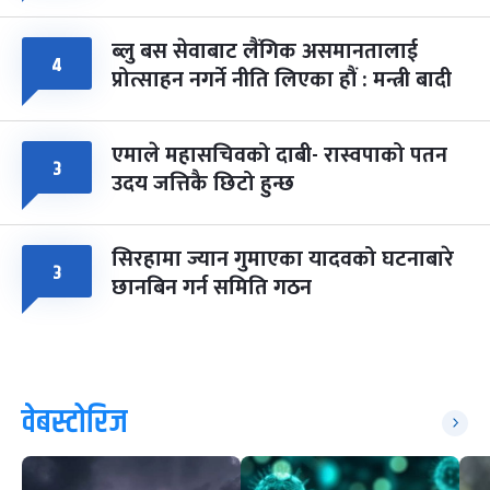
ब्लु बस सेवाबाट लैंगिक असमानतालाई
४
प्रोत्साहन नगर्ने नीति लिएका हौं : मन्त्री बादी
एमाले महासचिवको दाबी- रास्वपाको पतन
३
उदय जत्तिकै छिटो हुन्छ
सिरहामा ज्यान गुमाएका यादवको घटनाबारे
३
छानबिन गर्न समिति गठन
वेबस्टोरिज