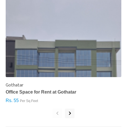
Gothatar
S
Office Space for Rent at Gothatar
H
Rs. 55
R
Per Sq.Feet
‹
›