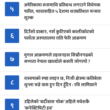
अमेरिकामा रूसमाथि प्रतिबन्ध लगाउने विधेयक
५
पारित, भारतसहित ५ देशमा शतप्रतिशत भन्सार
शुल्क
दिउँसो डाक्टर, नर्स कुटिएको कालीकोटको
६
पलाँता अस्पतालमा राति फेरि आक्रमण
मुगल आक्रमणले तहसनहस सिम्रौनगढको
७
सभ्यता नेपाल खाल्डोले कसरी जोगायो ?
रास्वपाको स्पष्ट लाइन छ, निजी क्षेत्रमा कतिबेला
८
थुन्ला भन्ने त्रास हुन दिन हुँदैन : रवि लामिछाने
उहिलेको ‘बर्दीबास चोक’ अहिले मधेशकै
९
‘कनेक्टिभिटी हब’