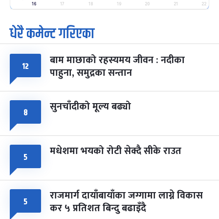
-
16
17
18
19
20
21
22
फाल्गुन २५, २०८३
Mar 9, 2027
मंगल
धेरै कमेन्ट गरिएका
पूर्णिमा व्रत
७ महिना बाँकी
७
-
चैत्र ७, २०८३
Mar 21, 2027
आइत
बाम माछाको रहस्यमय जीवन : नदीका
१२
फागुपूर्णिमा
७ महिना बाँकी
८
पाहुना, समुद्रका सन्तान
-
चैत्र ८, २०८३
Mar 22, 2027
सोम
सुनचाँदीको मूल्य बढ्यो
८
मधेशमा भयको रोटी सेक्दै सीके राउत
५
राजमार्ग दायाँबायाँका जग्गामा लाग्ने विकास
५
कर ५ प्रतिशत बिन्दु बढाइँदै