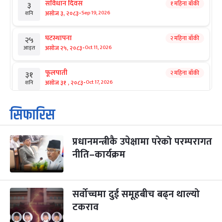
संविधान दिवस
१ महिना बाँकी
३
-
असोज ३, २०८३
Sep 19, 2026
शनि
घटस्थापना
२ महिना बाँकी
२५
-
असोज २५, २०८३
Oct 11, 2026
आइत
फूलपाती
२ महिना बाँकी
३१
-
असोज ३१ , २०८३
Oct 17, 2026
शनि
कार्तिक सङ्क्रान्ति
२ महिना बाँकी
१
सिफारिस
-
कार्तिक १, २०८३
Oct 18, 2026
आइत
प्रधानमन्त्रीकै उपेक्षामा परेको परम्परागत
महानवमी
२ महिना बाँकी
३
-
नीति–कार्यक्रम
कार्तिक ३, २०८३
Oct 20, 2026
मंगल
विजयादशमी
२ महिना बाँकी
४
-
कार्तिक ४, २०८३
Oct 21, 2026
बुध
सर्वोच्चमा दुई समूहबीच बढ्न थाल्यो
टकराव
पापा‌ङ्कुशा एकादशी व्रत
२ महिना बाँकी
५
-
कार्तिक ५, २०८३
Oct 22, 2026
बिहि