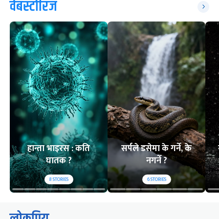
वेबस्टोरिज
हान्ता भाइरस : कति
सर्पले डसेमा के गर्ने, के
घातक ?
नगर्ने ?
8
STORIES
6
STORIES