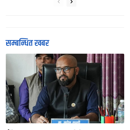
‹
›
सम्बन्धित खबर