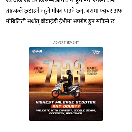
२४ देखि २७ वैशाखसम्म आयोजना हुने मेगा एक्स्चेन्जमा
ग्राहकले छुटाउनै नहुने मौका पाउने छन्, जसमा फ्युचर अफ
मोबिलिटी अर्थात् बीवाईडी ईभीमा अपग्रेड हुन सकिने छ ।