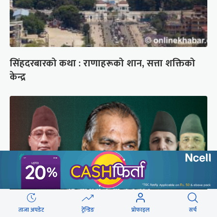
सिंहदरबारको कथा : राणाहरूको शान, सत्ता शक्तिको
केन्द्र
ताजा अपडेट
ट्रेन्डिङ
प्रोफाइल
सर्च