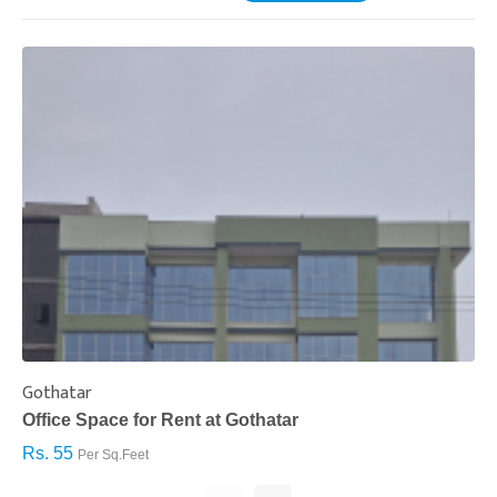
Gothatar
S
Office Space for Rent at Gothatar
H
Rs. 55
R
Per Sq.Feet