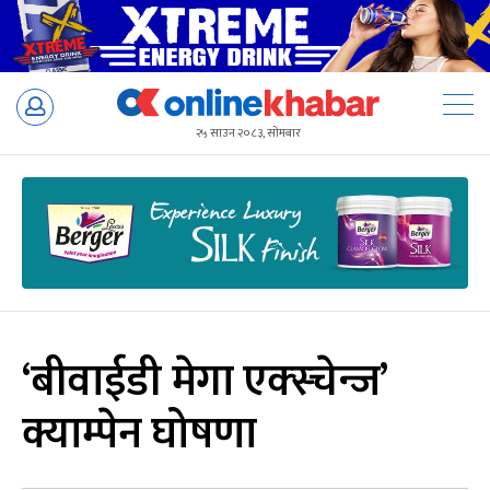
Skip
to
२५ साउन २०८३, सोमबार
content
‘बीवाईडी मेगा एक्स्चेन्ज’
क्याम्पेन घोषणा