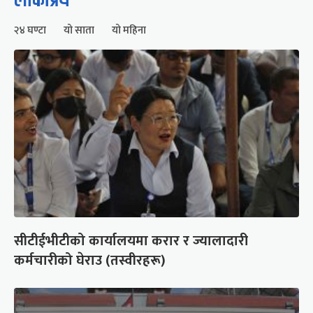
लोकप्रिय
२४ घण्टा
यो साता
यो महिना
सीटीईभीटीको कार्यालयमा करार र ज्यालादारी
कर्मचारीको घेराउ (तस्वीरहरू)