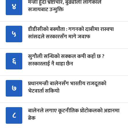
मन्त्री हुँदा भ्रष्टाचार, बुढ्यौली लागेकाले
४
सजायबाट उन्मुक्ति
डीडीसीको बक्यौता : गगनको दाबीमा रास्वपा
५
सांसदले सरकारसँग मागे जवाफ
सुगौली सन्धिको सक्कल कपी कहाँ छ ?
६
सरकारलाई नै थाहा छैन
प्रधानमन्त्री बालेनसँग भारतीय राजदूतको
७
भेटवार्ता सकियो
बालेनले लगाए कूटनीतिक प्रोटोकलको अडानमा
८
ब्रेक