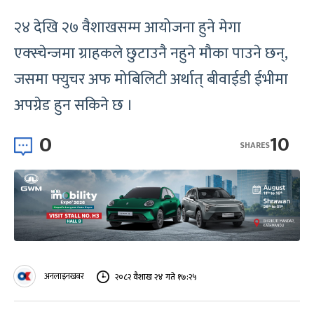
२४ देखि २७ वैशाखसम्म आयोजना हुने मेगा
एक्स्चेन्जमा ग्राहकले छुटाउनै नहुने मौका पाउने छन्,
जसमा फ्युचर अफ मोबिलिटी अर्थात् बीवाईडी ईभीमा
अपग्रेड हुन सकिने छ ।
0
10
SHARES
अनलाइनखबर
२०८२ वैशाख २४ गते १७:२५