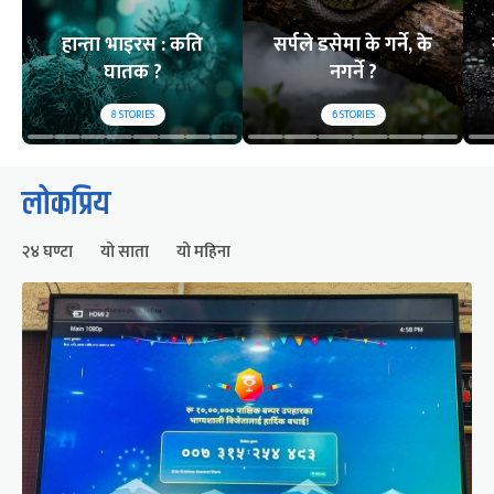
हान्ता भाइरस : कति
सर्पले डसेमा के गर्ने, के
घातक ?
नगर्ने ?
8
STORIES
6
STORIES
लोकप्रिय
२४ घण्टा
यो साता
यो महिना