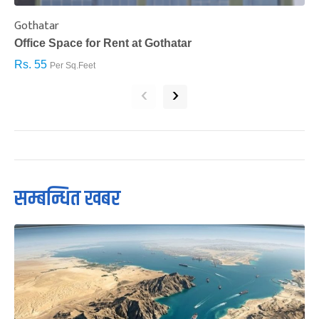
Gothatar
S
Office Space for Rent at Gothatar
H
Rs. 55
R
Per Sq.Feet
‹
›
सम्बन्धित खबर