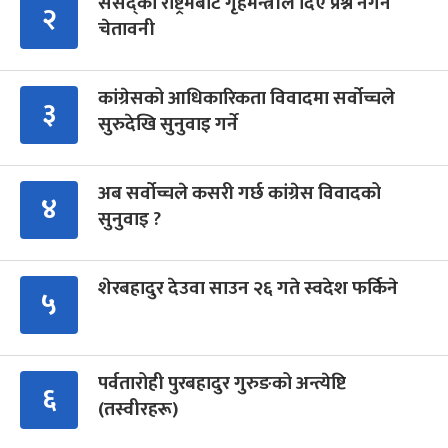
संसद्को रोष्ट्रमबाटै गृहमन्त्रीले दिए प्रश्न नगर्न
२
चेतावनी
कांग्रेसको आधिकारिकता विवादमा सर्वोच्चले
३
सुरुदेखि सुनुवाइ गर्ने
अब सर्वोच्चले कसरी गर्छ कांग्रेस विवादको
४
सुनुवाइ ?
शेरबहादुर देउवा साउन २६ गते स्वदेश फर्किने
५
पर्वतारोही पुरबहादुर गुरुङको अन्त्येष्टि
६
(तस्वीरहरू)