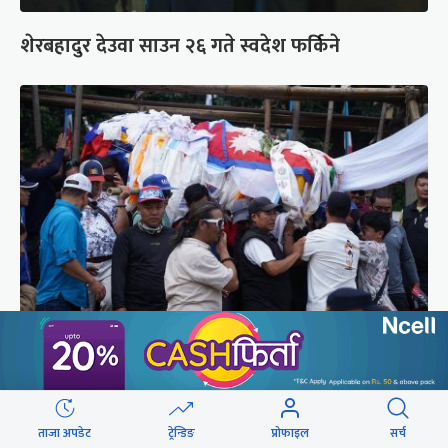
शेरबहादुर देउवा साउन २६ गते स्वदेश फर्किने
पर्वतारोही पुरबहादुर गुरुङको अन्त्येष्टि (तस्वीरहरू)
ताजा अपडेट
ट्रेन्डिङ
प्रोफाइल
सर्च