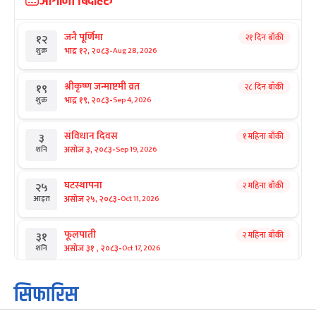
आगामी बिदाहरु
जनै पूर्णिमा
२१ दिन बाँकी
१२
-
भाद्र १२, २०८३
Aug 28, 2026
शुक्र
श्रीकृष्ण जन्माष्टमी व्रत
२८ दिन बाँकी
१९
-
भाद्र १९, २०८३
Sep 4, 2026
शुक्र
संविधान दिवस
१ महिना बाँकी
३
-
असोज ३, २०८३
Sep 19, 2026
शनि
घटस्थापना
२ महिना बाँकी
२५
-
असोज २५, २०८३
Oct 11, 2026
आइत
फूलपाती
२ महिना बाँकी
३१
-
असोज ३१ , २०८३
Oct 17, 2026
शनि
कार्तिक सङ्क्रान्ति
२ महिना बाँकी
१
सिफारिस
-
कार्तिक १, २०८३
Oct 18, 2026
आइत