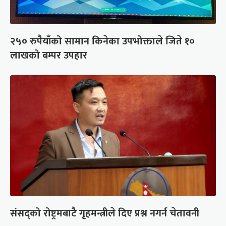
२५० रुपैयाँको सामान किनेका उपभोक्ताले जिते १०
लाखको बम्पर उपहार
संसद्को रोष्ट्रमबाटै गृहमन्त्रीले दिए प्रश्न नगर्न चेतावनी