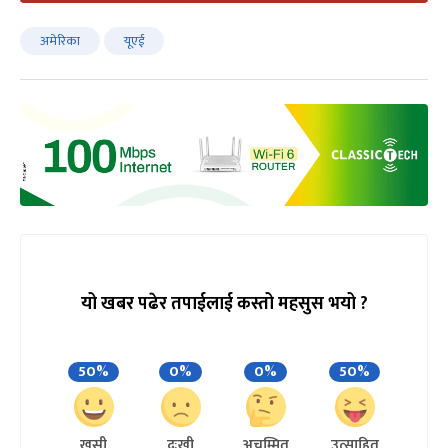
अमेरिका
यूएई
यो खबर पढेर तपाईलाई कस्तो महसुस भयो ?
50%
0%
0%
50%
खुसी
दुःखी
अचम्मित
उत्साहित