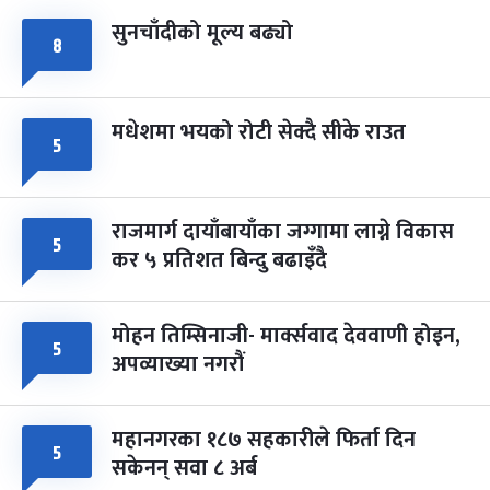
सुनचाँदीको मूल्य बढ्यो
८
मधेशमा भयको रोटी सेक्दै सीके राउत
५
राजमार्ग दायाँबायाँका जग्गामा लाग्ने विकास
५
कर ५ प्रतिशत बिन्दु बढाइँदै
मोहन तिम्सिनाजी- मार्क्सवाद देववाणी होइन,
५
अपव्याख्या नगरौं
महानगरका १८७ सहकारीले फिर्ता दिन
५
सकेनन् सवा ८ अर्ब