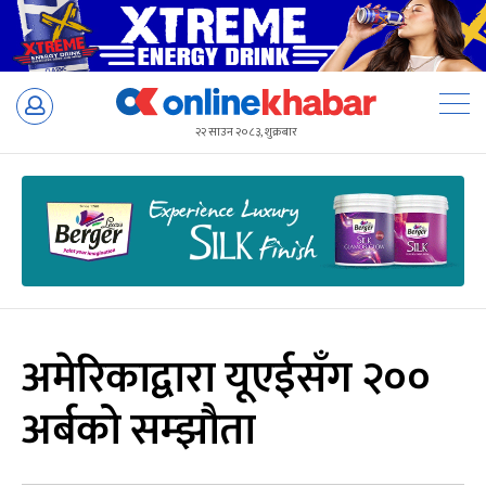
Skip
to
२२ साउन २०८३, शुक्रबार
content
अमेरिकाद्वारा यूएईसँग २००
अर्बको सम्झौता