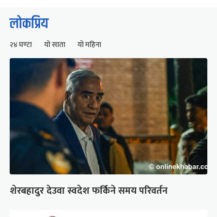
लोकप्रिय
२४ घण्टा
यो साता
यो महिना
शेरबहादुर देउवा स्वदेश फर्किने समय परिवर्तन