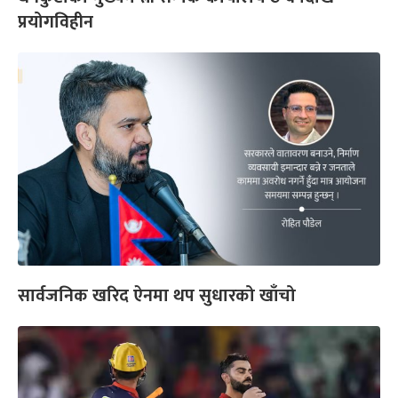
प्रयोगविहीन
सार्वजनिक खरिद ऐनमा थप सुधारको खाँचो