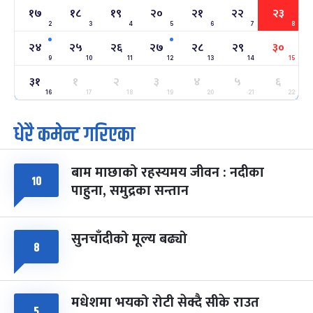
१७
१८
१९
२०
२१
२२
२३
2
3
4
5
6
7
8
अन्तराष्ट्रिय नारी दिवस
७ महिना बाँकी
२४
२४
२५
२६
२७
२८
२९
३०
-
फाल्गुन २४, २०८३
Mar 8, 2027
सोम
9
10
11
12
13
14
15
३१
१
२
३
४
५
६
ग्याल्पो ल्होसार
७ महिना बाँकी
२५
-
16
17
18
19
20
21
22
फाल्गुन २५, २०८३
Mar 9, 2027
मंगल
धेरै कमेन्ट गरिएका
पूर्णिमा व्रत
७ महिना बाँकी
७
-
चैत्र ७, २०८३
Mar 21, 2027
आइत
बाम माछाको रहस्यमय जीवन : नदीका
१०
फागुपूर्णिमा
७ महिना बाँकी
८
पाहुना, समुद्रका सन्तान
-
चैत्र ८, २०८३
Mar 22, 2027
सोम
सुनचाँदीको मूल्य बढ्यो
८
मधेशमा भयको रोटी सेक्दै सीके राउत
५