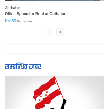
Gothatar
S
Office Space for Rent at Gothatar
H
Rs. 55
R
Per Sq.Feet
‹
›
सम्बन्धित खबर