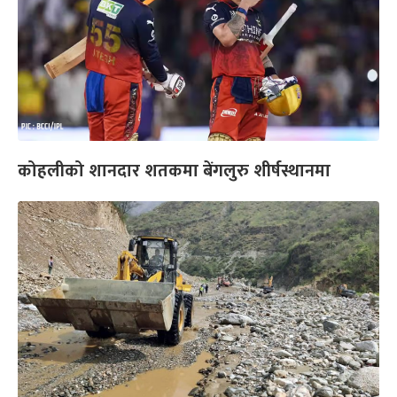
कोहलीको शानदार शतकमा बेंगलुरु शीर्षस्थानमा