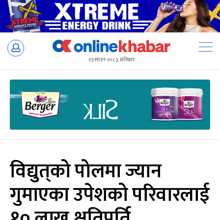
Skip
to
२३ साउन २०८३, शनिबार
content
विद्युत्‌को पोलमा ज्यान
गुमाएका उपेशको परिवारलाई
१० लाख क्षतिपूर्ति