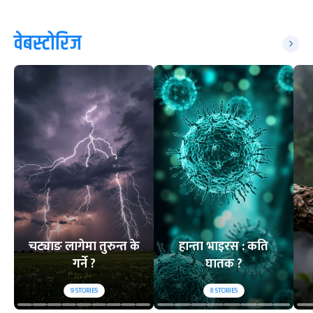
वेबस्टोरिज
चट्याङ लागेमा तुरुन्त के
हान्ता भाइरस : कति
गर्ने ?
घातक ?
9
STORIES
8
STORIES