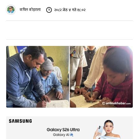
कपिल कोइराला
२०८२ जेठ ४ गते १८:०२