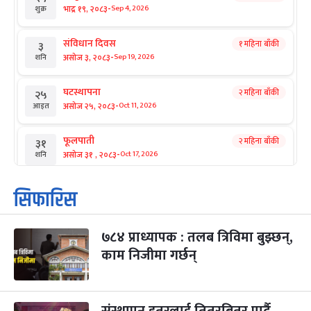
-
भाद्र १९, २०८३
Sep 4, 2026
शुक्र
संविधान दिवस
१ महिना बाँकी
३
-
असोज ३, २०८३
Sep 19, 2026
शनि
घटस्थापना
२ महिना बाँकी
२५
-
असोज २५, २०८३
Oct 11, 2026
आइत
फूलपाती
२ महिना बाँकी
३१
-
असोज ३१ , २०८३
Oct 17, 2026
शनि
कार्तिक सङ्क्रान्ति
२ महिना बाँकी
१
सिफारिस
-
कार्तिक १, २०८३
Oct 18, 2026
आइत
७८४ प्राध्यापक : तलब त्रिविमा बुझ्छन्,
महानवमी
२ महिना बाँकी
३
-
काम निजीमा गर्छन्
कार्तिक ३, २०८३
Oct 20, 2026
मंगल
विजयादशमी
२ महिना बाँकी
४
-
कार्तिक ४, २०८३
Oct 21, 2026
बुध