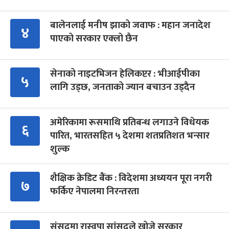
बालेनलाई मनीष झाको जवाफ : महान जनादेश
४
पाएको सरकार एक्लो छैन
सेनाको नाइटभिजन हेलिकप्टर : भीआईपीका
५
लागि उड्छ, जनताको ज्यान बचाउन उड्दैन
अमेरिकामा रूसमाथि प्रतिबन्ध लगाउने विधेयक
६
पारित, भारतसहित ५ देशमा शतप्रतिशत भन्सार
शुल्क
शैक्षिक क्रेडिट बैंक : विदेशमा अध्ययन पूरा नगरी
७
फर्किए नेपालमा निरन्तरता
संसद्‍मा रास्वपा सांसदले खोजे सरकार