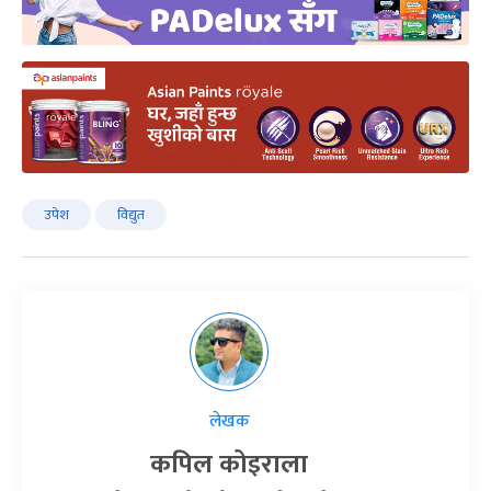
उपेश
विद्युत
लेखक
कपिल कोइराला