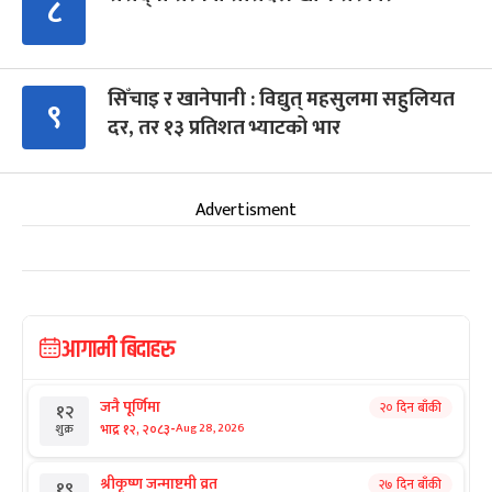
८
सिँचाइ र खानेपानी : विद्युत् महसुलमा सहुलियत
९
दर, तर १३ प्रतिशत भ्याटको भार
Advertisment
आगामी बिदाहरु
जनै पूर्णिमा
२० दिन बाँकी
१२
-
भाद्र १२, २०८३
Aug 28, 2026
शुक्र
श्रीकृष्ण जन्माष्टमी व्रत
२७ दिन बाँकी
१९