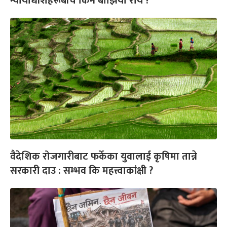
न्यायाधीशहरूबीच किन बाझियो राय ?
वैदेशिक रोजगारीबाट फर्केका युवालाई कृषिमा तान्ने
सरकारी दाउ : सम्भव कि महत्त्वाकांक्षी ?