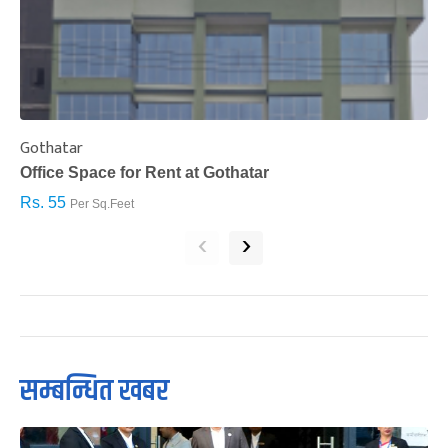
Gothatar
S
Office Space for Rent at Gothatar
H
Rs. 55
R
Per Sq.Feet
‹
›
सम्बन्धित खबर