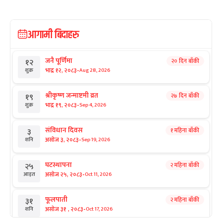
आगामी बिदाहरु
जनै पूर्णिमा
२० दिन बाँकी
१२
-
भाद्र १२, २०८३
Aug 28, 2026
शुक्र
श्रीकृष्ण जन्माष्टमी व्रत
२७ दिन बाँकी
१९
-
भाद्र १९, २०८३
Sep 4, 2026
शुक्र
संविधान दिवस
१ महिना बाँकी
३
-
असोज ३, २०८३
Sep 19, 2026
शनि
घटस्थापना
२ महिना बाँकी
२५
-
असोज २५, २०८३
Oct 11, 2026
आइत
फूलपाती
२ महिना बाँकी
३१
-
असोज ३१ , २०८३
Oct 17, 2026
शनि