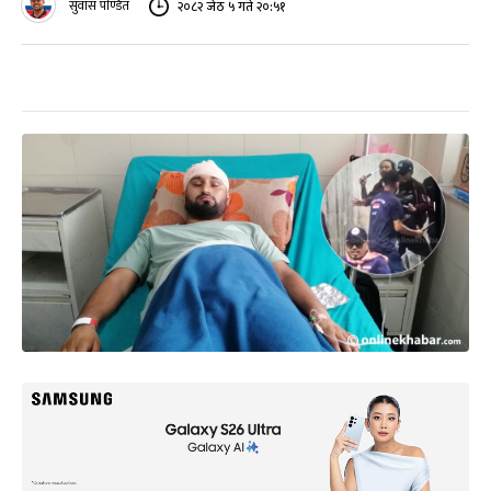
सुवास पण्डित
२०८२ जेठ ५ गते २०:५१