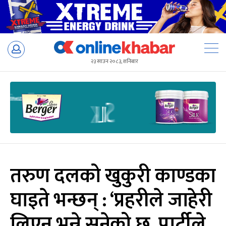
Skip
to
२३ साउन २०८३, शनिबार
content
तरुण दलको खुकुरी काण्डका
घाइते भन्छन् : ‘प्रहरीले जाहेरी
लिएन भन्ने सुनेको छु, पार्टीले