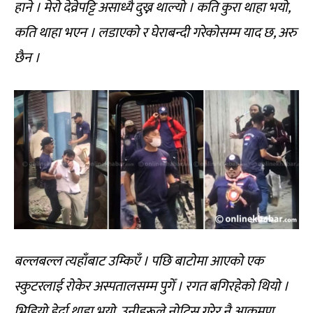
हाने । मेरो देव्रेपट्टि असाध्यै दुख्न थाल्यो । कति कुरा थाहा भयो,
कति थाहा भएन । लडाएको र घेराबन्दी गरेकोसम्म याद छ, अरु
छैन ।
बल्लबल्ल त्यहाँबाट उम्किएँ । पछि बाटोमा आएको एक
स्कुटरलाई रोकेर अस्पतालसम्म पुगेँ । रगत बगिरहेको थियो ।
भिडियो हेर्दा थाहा भयो, उनीहरूले नोटिस गरेर नै आक्रमण