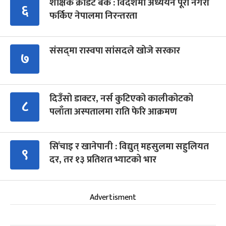
शैक्षिक क्रेडिट बैंक : विदेशमा अध्ययन पूरा नगरी
६
फर्किए नेपालमा निरन्तरता
संसद्‍मा रास्वपा सांसदले खोजे सरकार
७
दिउँसो डाक्टर, नर्स कुटिएको कालीकोटको
८
पलाँता अस्पतालमा राति फेरि आक्रमण
सिँचाइ र खानेपानी : विद्युत् महसुलमा सहुलियत
९
दर, तर १३ प्रतिशत भ्याटको भार
Advertisment