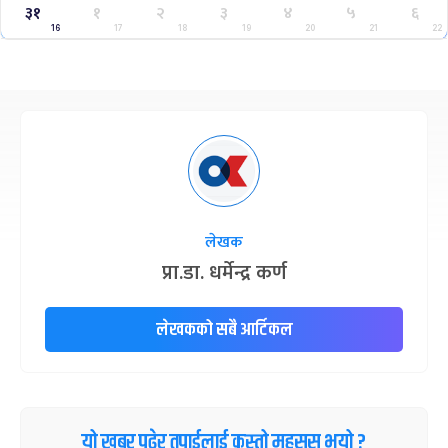
३१
१
२
३
४
५
६
16
17
18
19
20
21
22
लेखक
प्रा.डा. धर्मेन्द्र कर्ण
लेखकको सबै आर्टिकल
यो खबर पढेर तपाईलाई कस्तो महसुस भयो ?