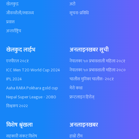
खेलकुद़़
अटो
जीवनशैली/स्वास्थ्य
सूचना-प्रविधि
प्रवास
अन्तर्राष्ट्रिय
खेलकुद लाईभ
अनलाइनखबर सूची
एनपीएल २०८१
नेपालका ५० प्रभावशाली महिला २०८१
ICC Men T20 World Cup 2024
नेपालका ५० प्रभावशाली महिला २०८०
IPL 2024
चालीस मुनिका चालीस- २०८१
Aaha RARA Pokhara gold cup
मेरो कथा
Nepal Super League - 2080
फ्रन्टलाइन हिरोज्
विश्वकप २०२२
विशेष श्रृंखला
अनलाइनखबर
सहकारी संकट विशेष
हाम्रो टीम