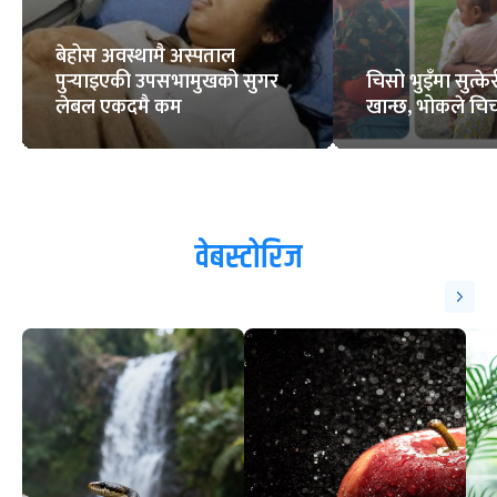
बेहोस अवस्थामै अस्पताल
पुर्‍याइएकी उपसभामुखको सुगर
चिसो भुइँमा सुत्
लेबल एकदमै कम
खान्छ, भोकले चिच्
वेबस्टोरिज