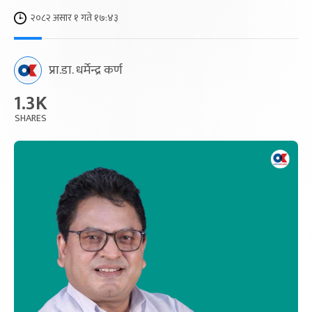
२०८२ असार १ गते १७:४३
प्रा.डा. धर्मेन्द्र कर्ण
1.3K
SHARES