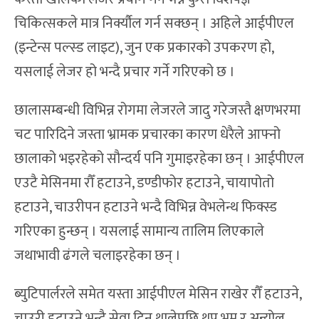
चिकित्सकले मात्र निर्क्यौल गर्न सक्छन् । अहिले आईपीएल
(इन्टेन्स पल्स्ड लाइट), जुन एक प्रकारको उपकरण हो,
यसलाई लेजर हो भन्दै प्रचार गर्ने गरिएको छ ।
छालासम्बन्धी विभिन्न रोगमा लेजरले जादु गरेजस्तै क्षणभरमा
चट पारिदिने जस्ता भ्रामक प्रचारका कारण धेरैले आफ्नो
छालाको भइरहेको सौन्दर्य पनि गुमाइरहेका छन् । आईपीएल
एउटै मेसिनमा रौँ हटाउने, डण्डीफोर हटाउने, चायापोतो
हटाउने, चाउरीपन हटाउने भन्दै विभिन्न वेभलेन्थ फिक्स्ड
गरिएका हुन्छन् । यसलाई सामान्य तालिम लिएकाले
जथाभावी ढंगले चलाइरहेका छन् ।
ब्युटिपार्लरले समेत यस्ता आईपीएल मेसिन राखेर रौँ हटाउने,
चाउरी हटाउने भन्दै सेवा दिन थालेपछि थप भ्रम र अन्योल