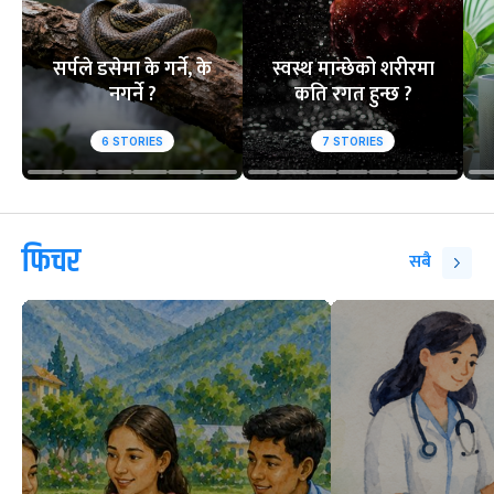
सर्पले डसेमा के गर्ने, के
स्वस्थ मान्छेको शरीरमा
नगर्ने ?
कति रगत हुन्छ ?
6
STORIES
7
STORIES
फिचर
सबै