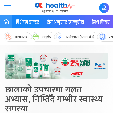
२१ साउन २०८३, बिहीबार
विशेषज्ञ डाक्टर
रोग अनुसार छान्नुहोस
हेल्थ फिचर
अल्जाइमर
आयुर्वेद
इन्डोक्राइन (हर्मोन रोग)
एच
छालाको उपचारमा गलत
अभ्यास, निम्तिँदै गम्भीर स्वास्थ्य
समस्या