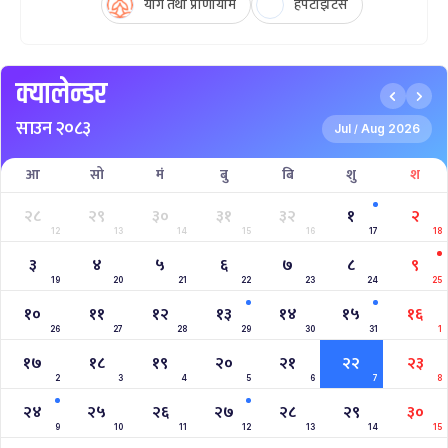
योग तथा प्राणायाम
हेपटाइटिस
क्यालेन्डर
साउन २०८३
Jul
Aug 2026
/
आ
सो
मं
बु
बि
शु
श
२८
२९
३०
३१
३२
१
२
12
13
14
15
16
17
18
३
४
५
६
७
८
९
19
20
21
22
23
24
25
१०
११
१२
१३
१४
१५
१६
26
27
28
29
30
31
1
१७
१८
१९
२०
२१
२२
२३
2
3
4
5
6
7
8
२४
२५
२६
२७
२८
२९
३०
9
10
11
12
13
14
15