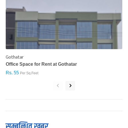
Gothatar
S
Office Space for Rent at Gothatar
H
Rs. 55
R
Per Sq.Feet
‹
›
सम्बन्धित खबर