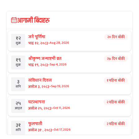
आगामी बिदाहरु
जनै पूर्णिमा
२० दिन बाँकी
१२
-
भाद्र १२, २०८३
Aug 28, 2026
शुक्र
श्रीकृष्ण जन्माष्टमी व्रत
२७ दिन बाँकी
१९
-
भाद्र १९, २०८३
Sep 4, 2026
शुक्र
संविधान दिवस
१ महिना बाँकी
३
-
असोज ३, २०८३
Sep 19, 2026
शनि
घटस्थापना
२ महिना बाँकी
२५
-
असोज २५, २०८३
Oct 11, 2026
आइत
फूलपाती
२ महिना बाँकी
३१
-
असोज ३१ , २०८३
Oct 17, 2026
शनि