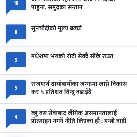
फागुपूर्णिमा
१०
७ महिना बाँकी
८
पाहुना, समुद्रका सन्तान
-
चैत्र ८, २०८३
Mar 22, 2027
सोम
सुनचाँदीको मूल्य बढ्यो
८
मधेशमा भयको रोटी सेक्दै सीके राउत
५
राजमार्ग दायाँबायाँका जग्गामा लाग्ने विकास
५
कर ५ प्रतिशत बिन्दु बढाइँदै
ब्लु बस सेवाबाट लैंगिक असमानतालाई
४
प्रोत्साहन नगर्ने नीति लिएका हौं : मन्त्री बादी