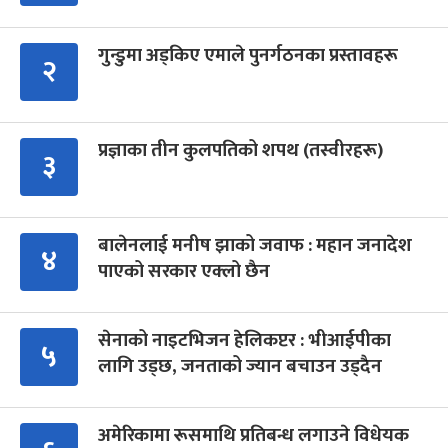
गुन्डुमा अड्किए एमाले पुनर्गठनका प्रस्तावहरू
२
प्रज्ञाका तीन कुलपतिको शपथ (तस्वीरहरू)
३
बालेनलाई मनीष झाको जवाफ : महान जनादेश
४
पाएको सरकार एक्लो छैन
सेनाको नाइटभिजन हेलिकप्टर : भीआईपीका
५
लागि उड्छ, जनताको ज्यान बचाउन उड्दैन
अमेरिकामा रूसमाथि प्रतिबन्ध लगाउने विधेयक