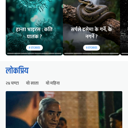
हान्ता भाइरस : कति
सर्पले डसेमा के गर्ने, के
घातक ?
नगर्ने ?
8
STORIES
6
STORIES
लोकप्रिय
२४ घण्टा
यो साता
यो महिना