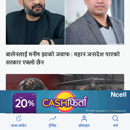
बालेनलाई मनीष झाको जवाफ : महान जनादेश पाएको
सरकार एक्लो छैन
ताजा अपडेट
ट्रेन्डिङ
प्रोफाइल
सर्च