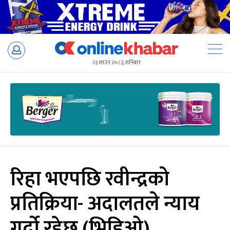
Skip
to
२३ साउन २०८३, शनिबार
content
रिहा भएपछि रवीन्द्रको
प्रतिक्रिया- अदालतले न्याय
गर्दो रहेछ (भिडिओ)