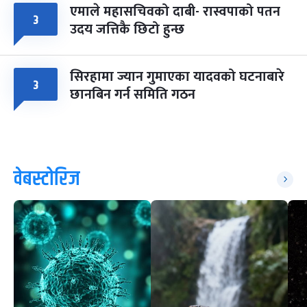
एमाले महासचिवको दाबी- रास्वपाको पतन
३
उदय जत्तिकै छिटो हुन्छ
सिरहामा ज्यान गुमाएका यादवको घटनाबारे
३
छानबिन गर्न समिति गठन
वेबस्टोरिज