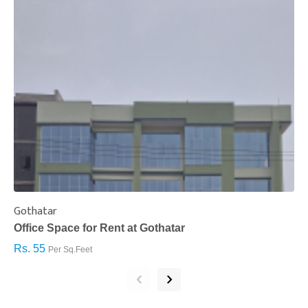
Gothatar
S
Office Space for Rent at Gothatar
H
Rs. 55
R
Per Sq.Feet
‹
›