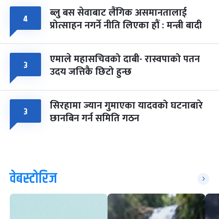
ब्लु बस सेवाबाट लैंगिक असमानतालाई
४
प्रोत्साहन नगर्ने नीति लिएका हौं : मन्त्री बादी
एमाले महासचिवको दाबी- रास्वपाको पतन
३
उदय जत्तिकै छिटो हुन्छ
सिरहामा ज्यान गुमाएका यादवको घटनाबारे
३
छानबिन गर्न समिति गठन
वेबस्टोरिज