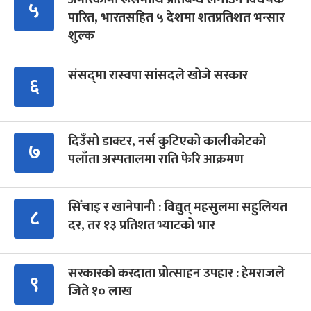
५
पारित, भारतसहित ५ देशमा शतप्रतिशत भन्सार
शुल्क
संसद्‍मा रास्वपा सांसदले खोजे सरकार
६
दिउँसो डाक्टर, नर्स कुटिएको कालीकोटको
७
पलाँता अस्पतालमा राति फेरि आक्रमण
सिँचाइ र खानेपानी : विद्युत् महसुलमा सहुलियत
८
दर, तर १३ प्रतिशत भ्याटको भार
सरकारको करदाता प्रोत्साहन उपहार : हेमराजले
९
जिते १० लाख