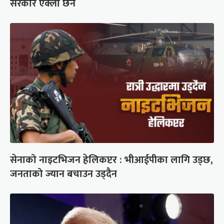
सरकार एक्लो छैन
सेनाको नाइटभिजन हेलिकप्टर : भीआईपीका लागि उड्छ,
जनताको ज्यान बचाउन उड्दैन