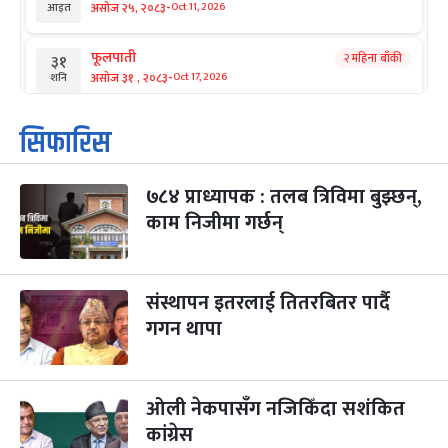
-
असोज २५, २०८३
Oct 11, 2026
आइत
फूलपाती
२ महिना बाँकी
३१
-
असोज ३१ , २०८३
Oct 17, 2026
शनि
कार्तिक सङ्क्रान्ति
२ महिना बाँकी
१
सिफारिस
-
कार्तिक १, २०८३
Oct 18, 2026
आइत
७८४ प्राध्यापक : तलब त्रिविमा बुझ्छन्,
महानवमी
२ महिना बाँकी
३
-
काम निजीमा गर्छन्
कार्तिक ३, २०८३
Oct 20, 2026
मंगल
विजयादशमी
२ महिना बाँकी
४
-
कार्तिक ४, २०८३
Oct 21, 2026
बुध
संस्थापन इतरलाई तितरबितर पार्दै
गगन थापा
पापा‌ङ्कुशा एकादशी व्रत
२ महिना बाँकी
५
-
कार्तिक ५, २०८३
Oct 22, 2026
बिहि
ओली नेकपासँग नजिकिँदा सशंकित
कुकुर तिहार
३ महिना बाँकी
२२
-
कार्तिक २२, २०८३
कांग्रेस
Nov 8, 2026
आइत