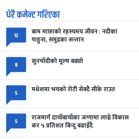
धेरै कमेन्ट गरिएका
पूर्णिमा व्रत
७ महिना बाँकी
७
-
चैत्र ७, २०८३
Mar 21, 2027
आइत
बाम माछाको रहस्यमय जीवन : नदीका
१२
फागुपूर्णिमा
७ महिना बाँकी
८
पाहुना, समुद्रका सन्तान
-
चैत्र ८, २०८३
Mar 22, 2027
सोम
सुनचाँदीको मूल्य बढ्यो
८
मधेशमा भयको रोटी सेक्दै सीके राउत
५
राजमार्ग दायाँबायाँका जग्गामा लाग्ने विकास
५
कर ५ प्रतिशत बिन्दु बढाइँदै