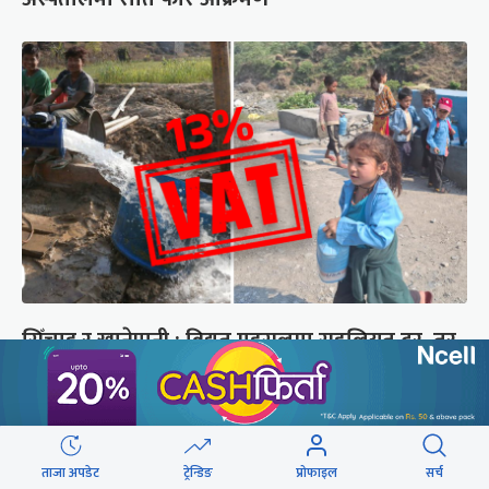
सिँचाइ र खानेपानी : विद्युत् महसुलमा सहुलियत दर, तर
१३ प्रतिशत भ्याटको भार
छुटाउनुभयो कि ?
ताजा अपडेट
ट्रेन्डिङ
प्रोफाइल
सर्च