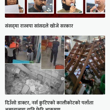
संसद्‍मा रास्वपा सांसदले खोजे सरकार
दिउँसो डाक्टर, नर्स कुटिएको कालीकोटको पलाँता
अस्पतालमा राति फेरि आक्रमण