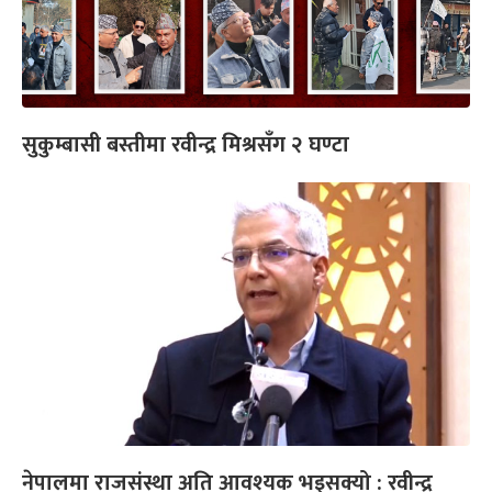
सुकुम्बासी बस्तीमा रवीन्द्र मिश्रसँग २ घण्टा
नेपालमा राजसंस्था अति आवश्यक भइसक्यो : रवीन्द्र