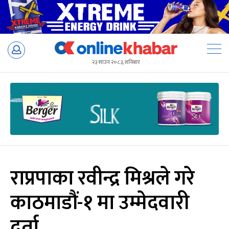
Skip
to
२३ साउन २०८३, शनिबार
content
राप्रपाका रवीन्द्र मिश्रले गरे
काठमाडौं-१ मा उम्मेदवारी
दर्ता