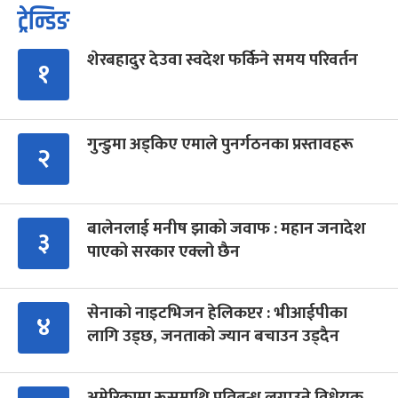
ट्रेन्डिङ
शेरबहादुर देउवा स्वदेश फर्किने समय परिवर्तन
१
गुन्डुमा अड्किए एमाले पुनर्गठनका प्रस्तावहरू
२
बालेनलाई मनीष झाको जवाफ : महान जनादेश
३
पाएको सरकार एक्लो छैन
सेनाको नाइटभिजन हेलिकप्टर : भीआईपीका
४
लागि उड्छ, जनताको ज्यान बचाउन उड्दैन
अमेरिकामा रूसमाथि प्रतिबन्ध लगाउने विधेयक